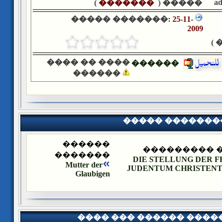
a
)
�������
����� (
����� �������:
25-11-
2009
�
���� �� ����
������
������
����� �������
������
����� ����
�������
DIE STELLUNG DER F
Mutter der
JUDENTUM CHRISTEN
Glaubigen
���� ��� ������ ���