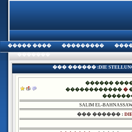
���� �����
���������
���
���������
��� ������ :DIE STELLUNG
������ ���
������������
�
������
SALIM EL-BAHNASSAW
��� ������ :
DI