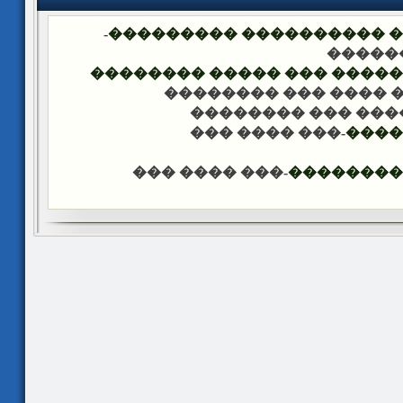
-
�������� �� ��� ������
��� �
���� ����� �������� ��� 
-��� ���� ��� �����
-��� ���� ��� ���
-��� ���� ���
����
-��� ���� ���
������ �