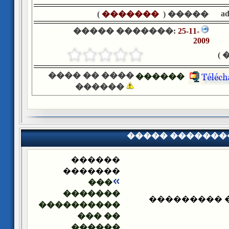
a
)
�������
����� (
����� �������:
25-11-
2009
�
���� �� ����
������
������
����� �������
������
�������
���
�������
����� ����
����������
�� ���
������