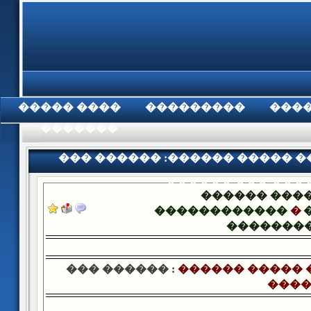
���� �����
���������
���
���������
��� ������ :������ ����� �
������ ��� ���
������ ���
������������
�
�������
��� ������ :
������ ����� 
����