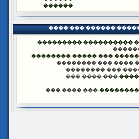
������
���� ��� ������ ���
-
�������� �� ��� ������
��� �
���� ����� �������� ��� 
-��� ���� ��� �����
-��� ���� ��� ���
-��� ���� ���
����
-��� ���� ���
������ �