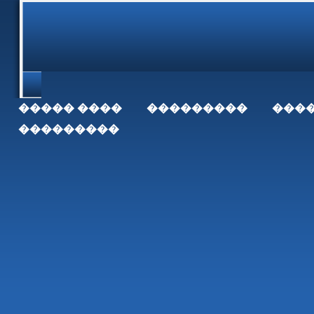
���� �����
���������
���
���������