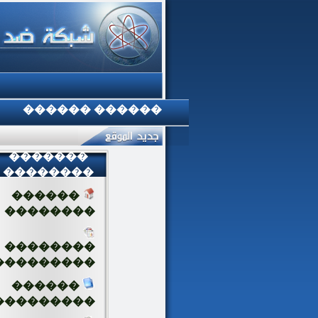
������ ������
�������
��������
������
��������
��������
���������
������
���������