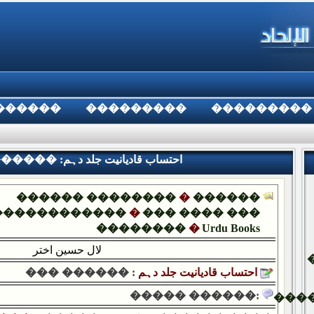
������
���������
���������
��� ������ :احتساب قادیانیت جلد دہم
������ ��������
�
������
������������
�
��� ���� ���
��������
�
Urdu Books
لال حسين اختر
احتساب قادیانیت جلد دہم
��� ������ :
����� ������:
���