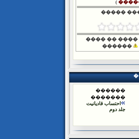
)
����
����� ��
���� �� ����
������
�
������
�������
احتساب قادیانیت
جلد دوم