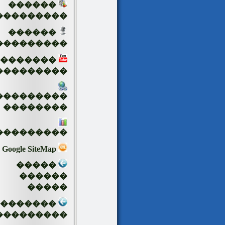
������
���������
������
���������
�������
���������
���������
��������
���������
Google SiteMap
�����
������
�����
��������
���������