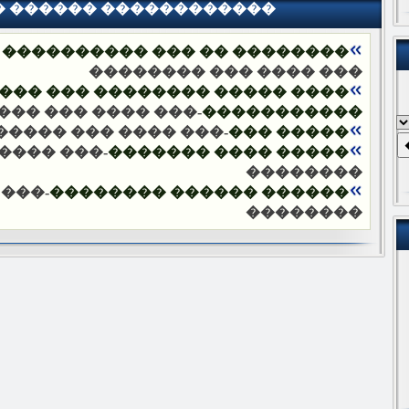
� ������ ������������
�� ��� ���������� ���������
��� ���� ��� ��������
�������� ��� ����� ��������
��� ��� ��������
�����������
 ���� ��� ��������
����� ���
 ���� ���
����� ���� �������
��������
� ���
������ ������ ��������
��������