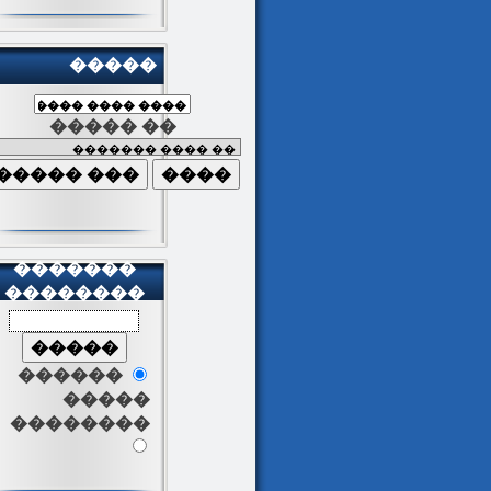
�����
����� ��
�������
��������
������
�����
��������