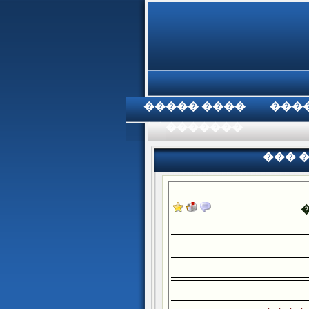
���� �����
���
���������