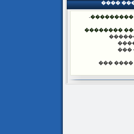
���� ��
-
�������� 
���� ����� 
-��� �
-���
-���
-��� ���