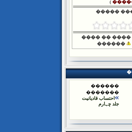
)
����
����� ��
���� �� ����
������
�
������
�������
احتساب قادیانیت
جلد چہارم