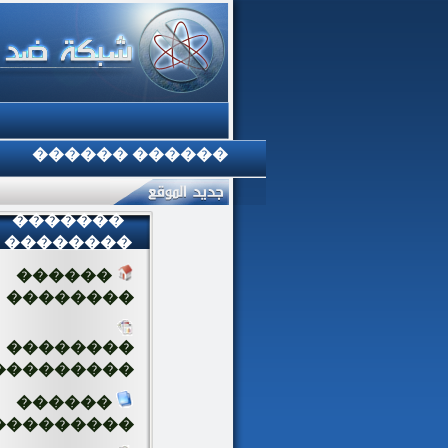
������ ������
�������
��������
������
��������
��������
���������
������
���������