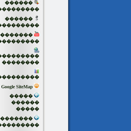
������
���������
������
���������
�������
���������
���������
��������
���������
Google SiteMap
�����
������
�����
��������
���������