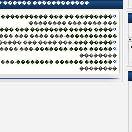
� ������ ������������
�� ��� ���������� ���������
��� ���� ��� ��������
�������� ��� ����� ��������
��� ��� ��������
�����������
 ���� ��� ��������
����� ���
 ���� ���
����� ���� �������
��������
� ���
������ ������ ��������
��������