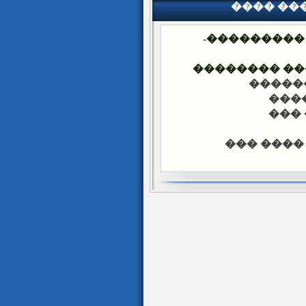
���� ��
-
�������� 
���� ����� 
-��� �
-���
-���
-��� ���