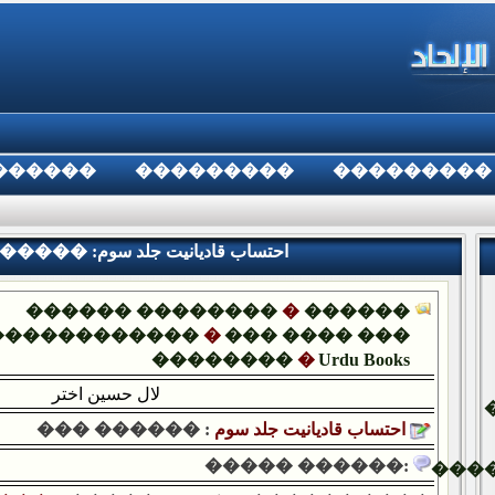
������
���������
���������
��� ������ :احتساب قادیانیت جلد سوم
������ ��������
�
������
������������
�
��� ���� ���
��������
�
Urdu Books
لال حسين اختر
احتساب قادیانیت جلد سوم
��� ������ :
����� ������:
���