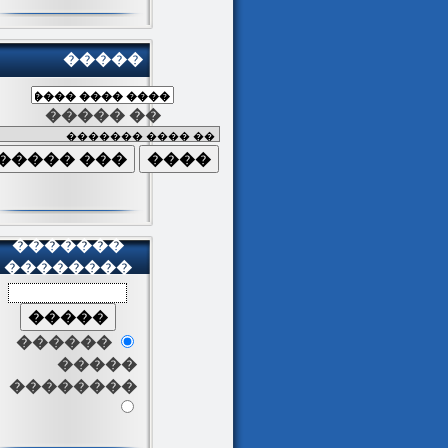
�����
����� ��
�������
��������
������
�����
��������