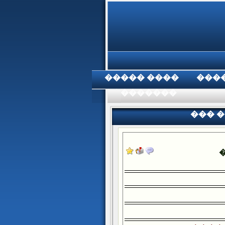
���� �����
���
���������