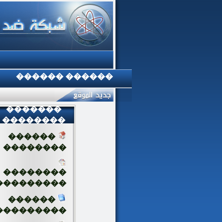
������ ������
�������
��������
������
��������
��������
���������
������
���������