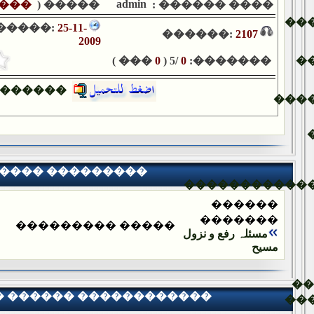
admin
���
����� (
���� ������ :
��
�����:
25-11-
������:
2107
2009
��� )
0
/5 (
0
�������:
�
������
���
���� ���������
�����������
������
�������
����� ���������
مسئلہ رفع و نزول
مسیح
�
� ������ ������������
��