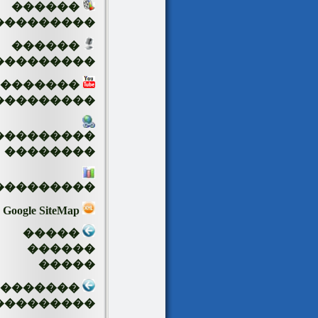
������
���������
������
���������
�������
���������
���������
��������
���������
Google SiteMap
�����
������
�����
��������
���������