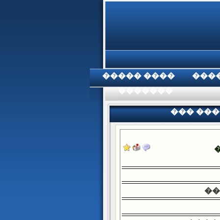
���� �����
���
���������
��