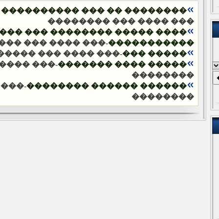
�� ��� ���������� ���������
��� ���� ��� ��������
�������� ��� ����� ��������
��� ��� ��������
�����������
 ���� ��� ��������
����� ���
 ���� ���
����� ���� �������
��������
� ���
������ ������ ��������
��������