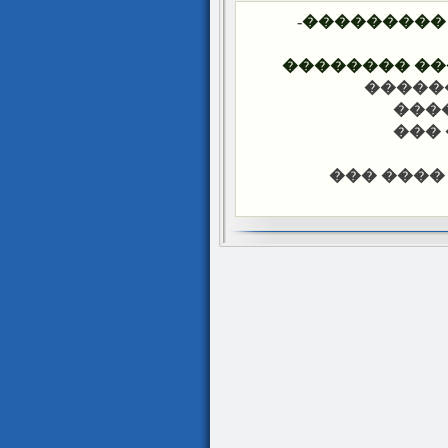
-
�������� 
���� ����� 
-��� �
-���
-���
-��� ���