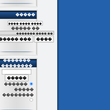
�����
����� ��
�������
��������
������
�����
��������