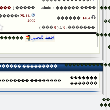
admin
���
����� (
���� ������ :
��
�����:
25-11-
������:
1464
2009
�
��� )
0
/5 (
0
�������:
���
������
�����������
������ ���������
�������
������� ���������
�������
�
��