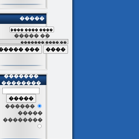
�����
����� ��
�������
��������
������
�����
��������