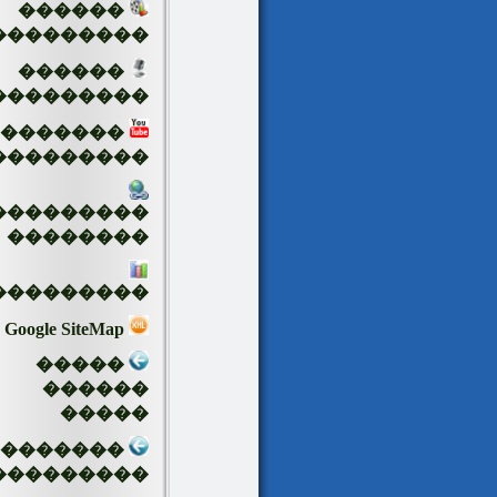
������
���������
������
���������
�������
���������
���������
��������
���������
Google SiteMap
�����
������
�����
��������
���������