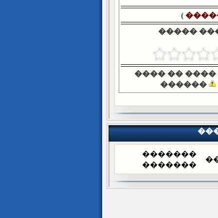
)
����
����� ��
���� �� ����
������
��
�������
�
�������