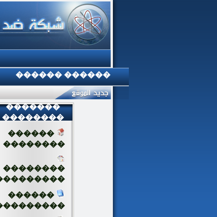
������ ������
�������
��������
������
��������
��������
���������
������
���������