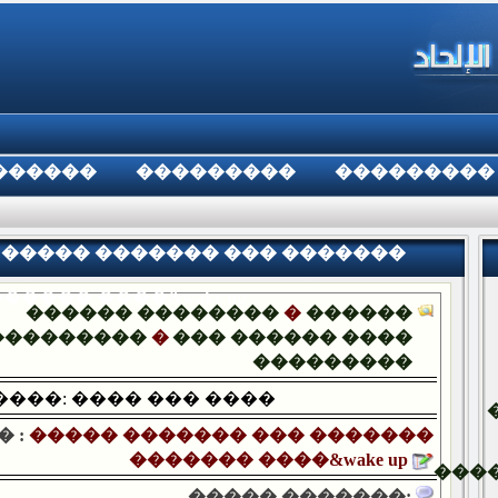
������
���������
���������
:����� ������� ��� �������
����� ����&wake up
������ ��������
�
������
���������
�
��� ������ ����
���������
���: ���� ��� ����
 :
����� ������� ��� �������
������� ����&wake up
���
����� �������: