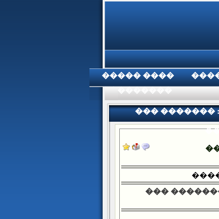
���� �����
���
���������
��� ������� 
��
�
����
��� �������