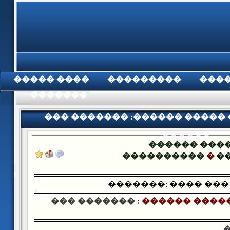
���� �����
���������
���
���������
��� ������� :������ �����
������
������ ���
����������
�
�
�������: ���� ���
��� ������� :
������ ����