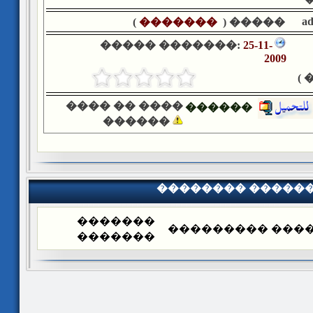
a
)
�������
����� (
����� �������:
25-11-
2009
�
���� �� ����
������
������
�������� �����
�������
�������� ����
�������