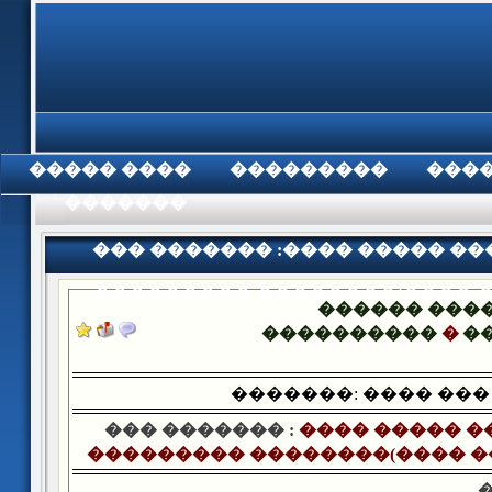
���� �����
���������
���
���������
��� ������� :���� ����� ��
��������� ��������(���� �
������ ���
����������
�
�
�������: ���� ���
��� ������� :
���� ����� �
��������� ��������(���� �