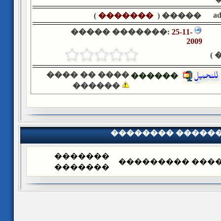
a
)
�������
����� (
����� �������:
25-11-
2009
�
���� �� ����
������
������
�������� �����
�������
�������� ����
�������