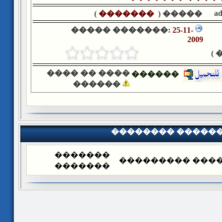
a
)
�������
����� (
����� �������:
25-11-
2009
�
���� �� ����
������
������
�������� �����
�������
�������� ����
�������