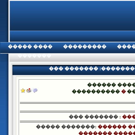
���� �����
���������
���
���������
��� ������� :�������
������ ���
����������
�
�
��� ������� :
���
����� �������:
������ �
������� ����