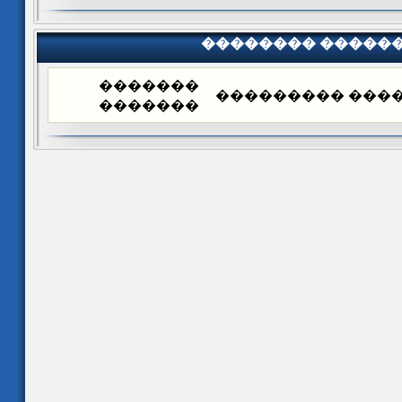
�������� �����
�������
�������� ����
�������