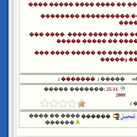
���� ����� ���� ���� �� ���� 
�������� ���������� �
����
��� ����- ���� ���� ���� 
����� ����� �� ���
��� ���� ����� �� ��� ��
�����ɡ �
a
)
�������
����� (
����� �������:
25-11-
2009
�
���� �� ����
������
������