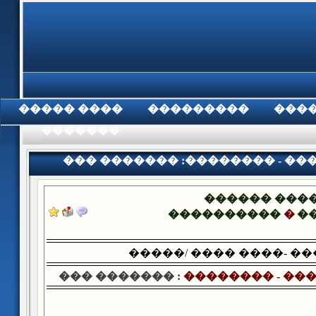
���� �����
���������
���
���������
��� ������� :�������� - ���� 
������ ���
����������
�
�
�����/ ���� ����- �
��� ������� :
�������� - ���� 