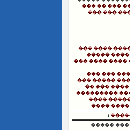
��� �� ��� 
��� ��� ��
��� ���� ���
����� ����
��� ���� ����
��� ��� ��
��� ����� ���
�� ��� ����
��������� ��
���� ����
���� ����
)
����
����� ���