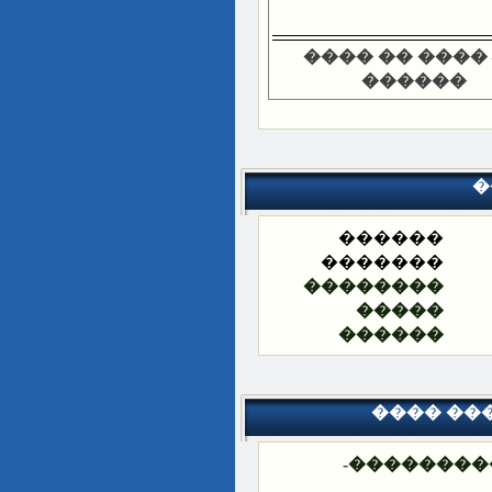
���� �� ����
������
�
������
�������
��������
�����
������
���� ��
-
��������