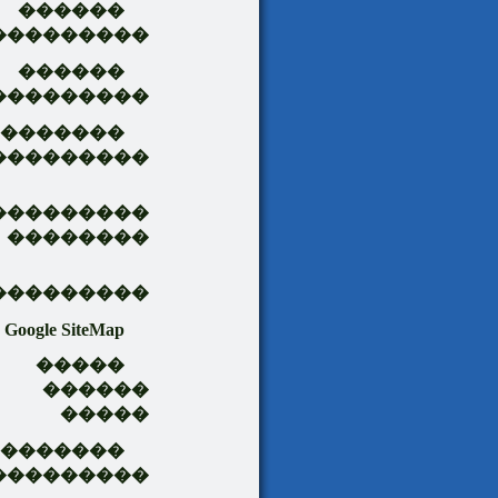
������
���������
������
���������
�������
���������
���������
��������
���������
Google SiteMap
�����
������
�����
��������
���������