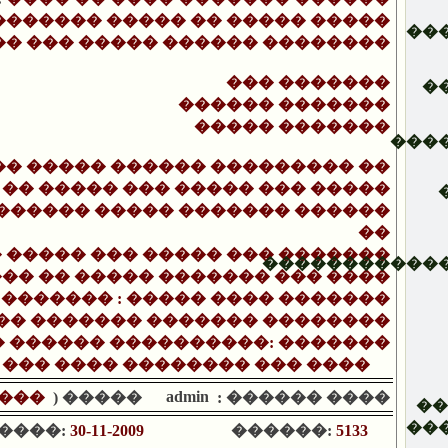
�������� ����� �� ����� �����
��
�� ��� ����� ������ ��������
��� �������
�
������ �������
����� �������
���
�� ����� ������ ��������� ��
 �� ����� ��� ����� ��� �����
 ������ ����� ������� ������
��
� ����� ��� ����� ��� �������
�����������
�� �� ����� ������� ��� ����
 ������� : ����� ���� �������
�� ������� ������� ��������
� ������ ����������: �������
 ��� ���� �������� ��� ����
admin
���
����� (
���� ������ :
�
��
����:
30-11-2009
������:
5133