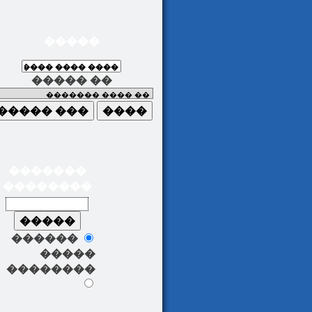
�����
����� ��
�������
��������
������
�����
��������