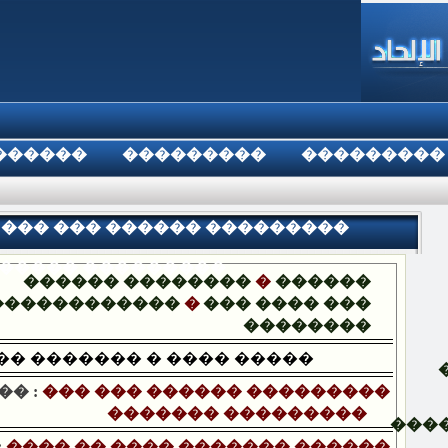
������
���������
���������
:��� ��� ������ ���������
����� ���������
������ ��������
�
������
������������
�
��� ���� ���
��������
�� ������� � ���� �����
� :
��� ��� ������ ���������
������� ���������
���
:
���� �� ���� ������� ������