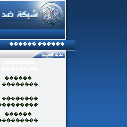
������ ������
�������
��������
������
��������
��������
���������
������
���������