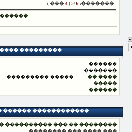
��� )
4
/5 (
6
�������:
������
���� ���������
������
�������
����� ���������
���� ��
�����
������
� ������ ������������
 �� ��� ���������� ���������
��� ���� ��� ��������