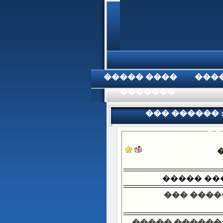
���� �����
���
���������
��� ������ 
��
����� ��
��� �����
����� ������