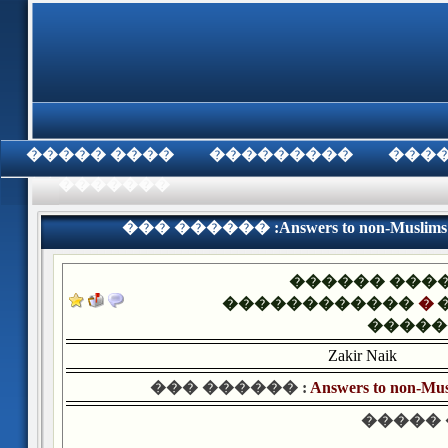
���� �����
���������
���
���������
��� ������ :Answers to non-Muslims' qu
������ ���
������������
�
�����
Zakir Naik
��� ������ :
Answers to non-Musl
����� 