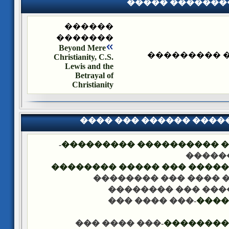
����� �������
������
�������
Beyond Mere
����� ����
Christianity, C.S.
Lewis and the
Betrayal of
Christianity
���� ��� ������ ���
-
�������� �� ��� ������
��� �
���� ����� �������� ��� 
-��� ���� ��� �����
-��� ���� ��� ���
-��� ���� ���
����
-��� ���� ���
������ �