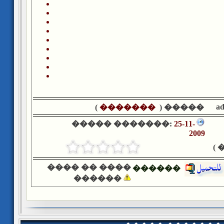
a
)
�������
����� (
����� �������:
25-11-
2009
�
���� �� ����
������
������