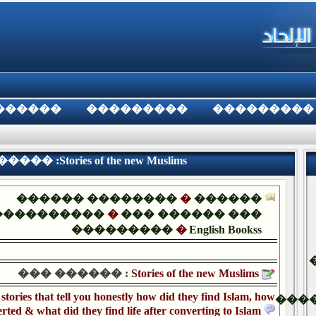
������
���������
���������
�� :Stories of the new Muslims
������ ��������
�
������
����������
�
��� ������ ���
���������
�
English Bookss
��� ������ :
Stories of the new Muslims
stories that tell you honestly how did they find
Islam
, how
���
rted & what did they find life after converting to
Islam