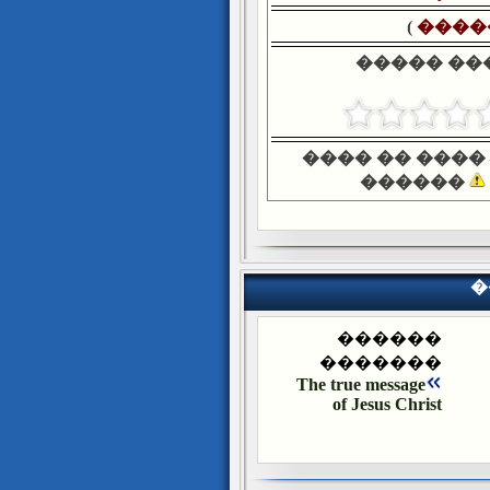
)
����
����� ��
���� �� ����
������
�
������
�������
The true message
of Jesus Christ