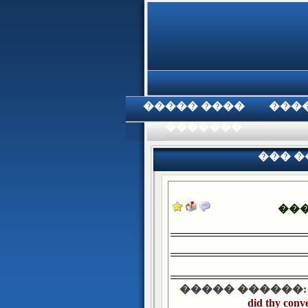
���� �����
���
���������
��� ����
��
����� ������:
did thy conve