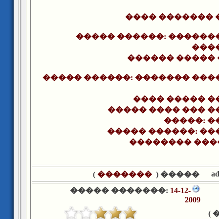
���� ������� 
����� ������: ������
���
������ �����
����� ������: ������� ���
���� ����� �
����� ���� ��� �
�����: �
����� ������: ��
�������� ���
a
)
�������
����� (
����� �������:
14-12-
2009
�