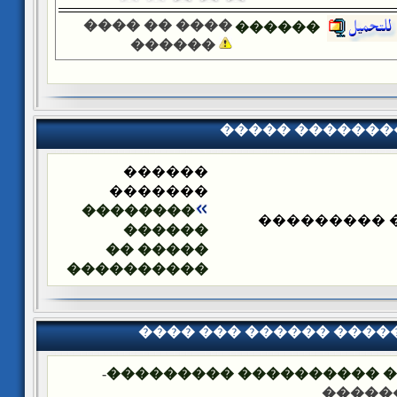
���� �� ����
������
������
����� �������
������
�������
��������
����� ����
������
����� ��
����������
���� ��� ������ ���
-
�������� �� ��� ������
��� �