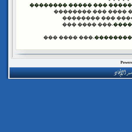
���� ����� �������� ��� 
-��� ���� ��� �����
-��� ���� ��� ���
-��� ���� ���
����
-��� ���� ���
������ �
Powere