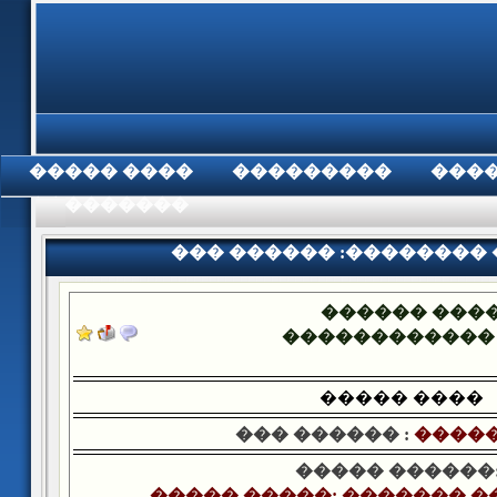
���� �����
���������
���
���������
��� ������ :��������
������ ���
������������
����� ����
��� ������ :
�����
����� ������
����� �����: ������� �