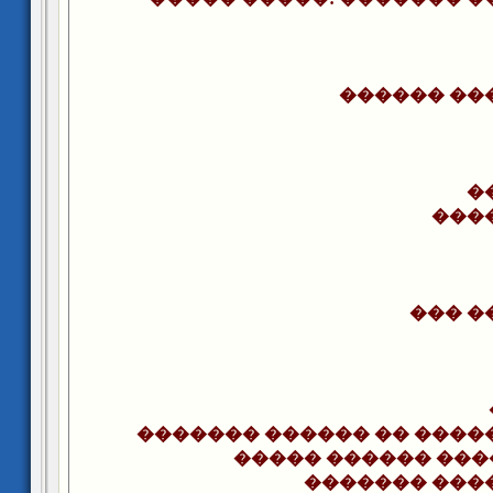
������ ��
�
���
��� �
������� ������ �� ����
����� ������ ��
������� ���