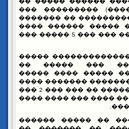
(5000) ��� ������ �����
���� (�� �����) ��
�������� ����������
���� ������ ����� 
�� ���� ����� ��� ��� 5 ����� ���
������ �����������
��� ������� ���
������� ���� �����
������ ��� ������� 
���� ��� ������� �� ��� ��� 2 ���
3 ����� ������ ���� �
���
���� ����� �� ����
������ ������ �� 