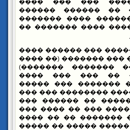
������� ����� ��
������ ��� �� ���
����� ��� ������ �
����� �������� ����
���: ��� ����� ��� ��
���� ��� ��� ��� ����
������ ���� ������
���� ((���� �� ��
������ ���� ������
������� ������ ����
������ �������� ��
��� ������ ���� ���
������ ���� �������
��� ���� �� ����� ��