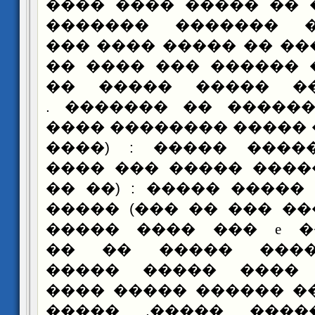
�� ����� �� �� ����
����� ���� �����
��������� ��� �� ��
����� �� �� ������ 
����� ����� ����
�������� ������� �
��� ������� ����� �
�� ����� ����� ���
������ �� ����� ���
������ ���) ����� ��
��� ����� ��� ��� �
��� ���� �����
e
��
������ ������ ��
������ �� ���� �
����� ������ ������
��� ��� ����� ��