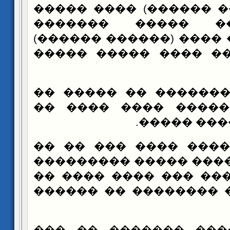
���� (���� ������) �
������ ��� ����
�������� �� ���� (��
����� ������ ���� 
����� ��������� ��
���� ���� ����� ��
������� �
����� ������ ���� 
���� ����� ���� ���
����ɡ �� ����� ��� ����
����� ����� �������
�� �������� ������