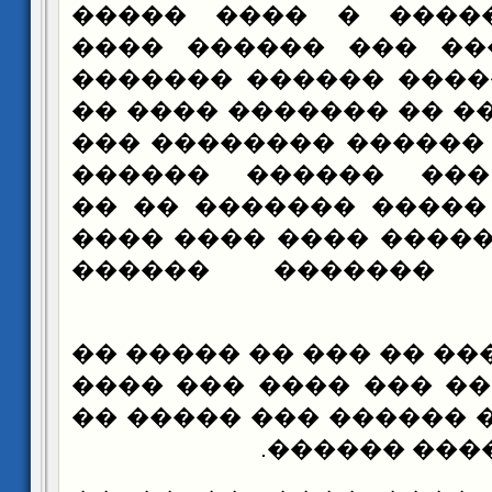
������ ����� � ��
������- ����� ��� 
����� �� ������ ���
��� ���� ���� �� ���
���� �� ��� ������ 
�� ����� ��� ���
������� �� ����� ��
������� �� ����� ��
����� �� �����
���� ������ �� ��� ��
���� ��� ���� ��� �
��� ��� ���� ������ 
���� ����� 