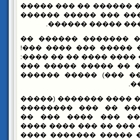
������ ���� ������ǡ �� ��� �����
������ ������ ��� �
��� ����� ���� �
��� ����� ������� 
��� ������� ����� �
������� ��� ���� ����
(���� ������ �� ���
����� ������ ���) �
��
��� ��� �� ���� �����
1607) ����� ��� �� ��
����� ������ ��� �
����� ����� ��� �� �
���� ��ǡ ��� ����� �������