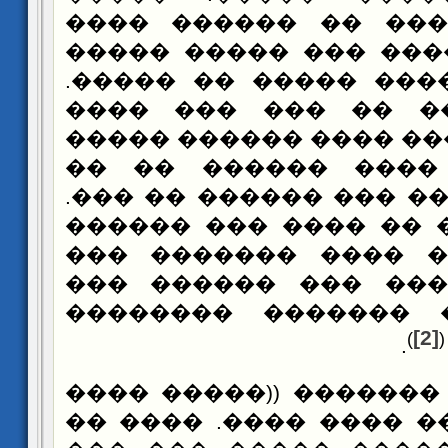
�������� ���� �� �
��� ��� ������ ��� 
�� ���� ������ ����
��� ��� ��� �� ��
������ ������ ���� 
����� ��� ���� ��
����� ��� ��� ��� ��
��� ������� �� ����
�� �������� ���� �
������ ������ ��� 
��� ������ ������
[2]
)
(
.
���� ��� ������� ((�
���� ������� ���� �