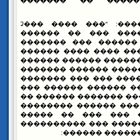
������ ������� �
��� �������: "��� ���� ���ʡ
������ �� ��� ���
������� ��� ������
������ ���� ���� ��
������ ������ �����
������� ������ ����
������� ��� ��� ���
��� ������ ������ �
�� ������ ������� �
����ɡ �������� ������ �
���� �� �� ��� ��
������� ������� ���
����� ���� ��