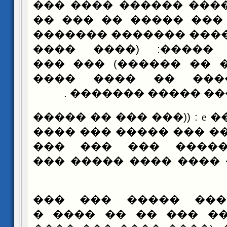
���� ������ ���� ������ ��ǡ ���
��� ������ ��� ����
������ �� ����� ���
�� ������ �����: 
������ ���� �� ����
��� �� ����� �� 
������� ����� ���
: ((��� ��� �� �����
e
��
���� ��� ���� ��� ��
���� ��� ����� �
�����)) ���� ���� ��
��� �� ��� �����
������ ����� ��� �