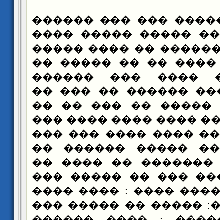
��� ��� ����� ��� �
��� ���� ((��� ����
��� ����� ������� �
���� : ���� ���� ��
����� ���� ���� 
����� ��� ��� �����
����� . ��� ����� �
������. ��� �� ���� �
��� ��� ����� ���� 
��� ����� �� �����
����� ���� �������
���� ��� ���� ��� �
������ �� ����� ����
�� ���� ����: ����� 
���� ��� ����� : �