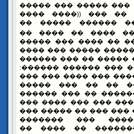
���� �� ��� ��� ���
�����.)) ��� �� ���
����� �� �� �����
��� ���� �� ����
���� ������� �� ���
��� ����� ������ ��
������� ��� ����� �
����� �� ��� ��� ��
�� ���� �� ���� ��� 
������ ���� �� ��
����� �� ������� ��
���� ��� ����� ��� 
���� ������ ��� ��� 
���� �� ���� ��
������� �������� 