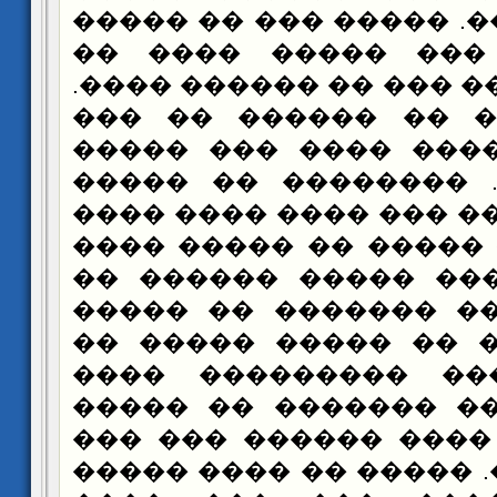
������ �����. ����� 
�� ������ ��� ���
�������. ���� ��� �� 
����� ����� �� ���
����� �� ����� ���
��� ������. ������
���� �� ����� ��� ��
��� ���� �� ����� �
���� ��� ���� ����
������ ����� �����
������ ���� �� ���
����� ������ ����
������� ���� �����
������� �� ���� ���
���� ������. ����� �