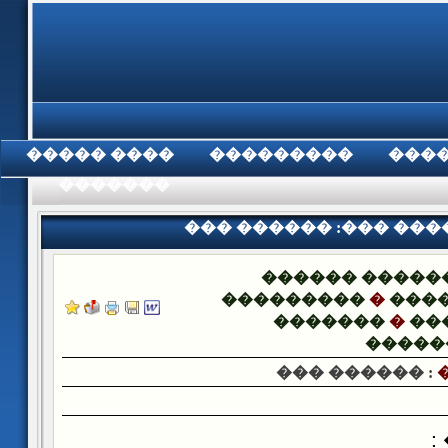
���� �����
���������
���
���������
��� ������ :��� ���
������ �����
���������
�
����
�������
�
��
�����
��� ������ :
�
�