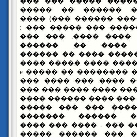
����� ��� ����� ��
�����: (���� �����
����� ��� ���� ����
���� ���� ����� ���
����� ���� ���� ��
����� �� ���� 
��������� ����� ���
������ �� ����� ���
e
����� ��� �� ������
((�� �� ����� ���� 
��� ���� ����� ���� 
���� �����)) ��� ����
������� ������ ���
����� ���� �����
������� ���� ��� . �
���� ������ ��� ��