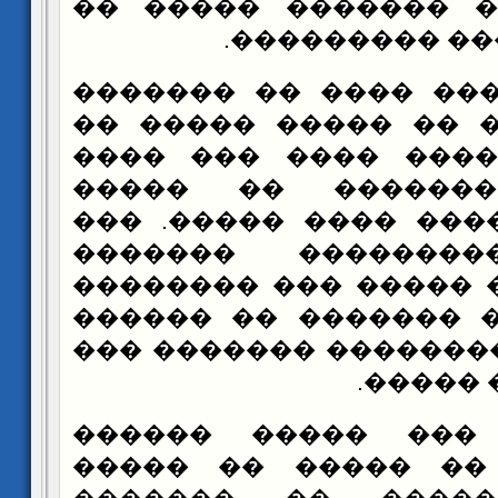
����� ����� ������
���� �������
��� ��� ��� ���� �
����� ����� �� ���
���� ��������� ���
������� ��������
������ �� ���� ����
������� ��������
������ ���� ����� �
����� ����� ������
�������� ��������� 
�� ����
������� ��� ����
����� ��� �� ����