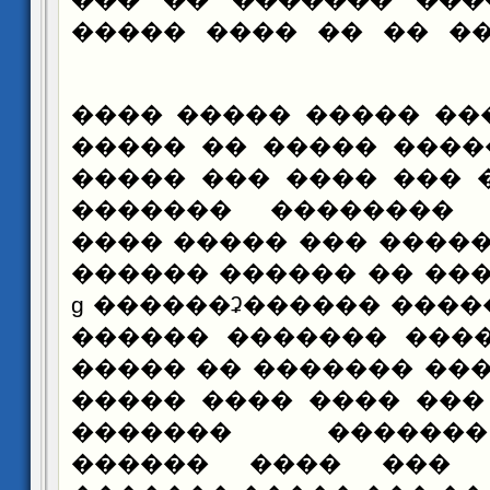
������� ���� �� ��
��� �� ���� ����� �
���� ���� ����� ���
����� ����� ��� ���
������. �� ������
������� �� ����� ��
��� ��� ������ �� �
������� ������� ������ɡ ������ʡ
����� �������� ���
��� �� ������� ����
���� ����� ��� ����
������ �������
���������� ��� �