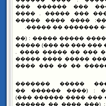
������ ����� ��� 
����� ��� ��� ��� �
����� ������: ����
����� ������ �����
���� ��� ���� ����� �
�� ��� ����� ��� ��� 
�� ����� ��� ��� �� 
��� ����� ���� ����
��� ��� ������� �� 
����� ��� ����� �
����� ����� : (���
����� ����� ��� ����
���� ����� : (��� ��