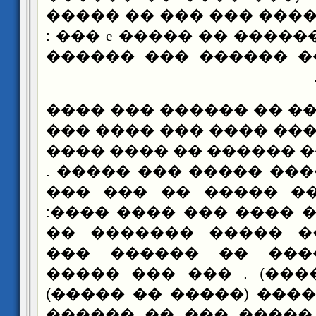
���) ����� ����� ��� 
��� :
e
�� ���� ������
((������ ���� �����
���� �� ��� �� ������
��� ��� ��� ��� ���� 
: (����� ����� ������
���� ����) ���� �����
���� ���� �� �����
���� ��� ��� ���� ��
(�� ����� �� �����
����� ������� �� 
����� �� �����) . �
���� ����� ���� (���
������ ��� ����� ��