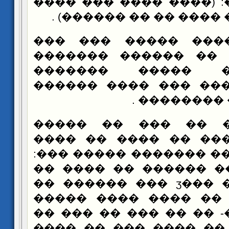
����� �����: (���� �
�� �� ������ ���� ��
���� ������ �����
������ ��� �� ����
������ �� ����
�������� ���� ��� 
���� �����
���� ��� �� ��� 
������ �� ��� �� �
����� �� ���� ������
�� ����� ��� ������
���� ������ ���ӡ ��� ������ ��
��� ������ �� ����
����� �����- �� �� �
����� ���� �� ���� 