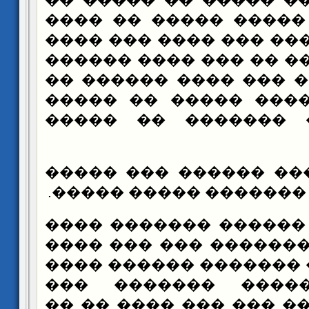
��� ������ ����� ��
�� ���� ������ ��� �
���� �� ����� �� ���
�� �� ������ ��� ��
������ ������� ���
��� ������ ������
��� �� ���� ������ 
���������� ������� 
���� ��� ������ ���
������ ��� ������� 
(�� ���) ���� �������
������� ������ �
����� �� ���� ��� ��