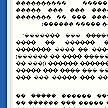
������ ������ �
������� ����� ���
���� (�� ����� ���
����� ������ ��
���� ������� ��� �
����� ���� �����
��������: (���� �� 
���� ���� ������ ���
���� ����� ������ ���
�� ����� ���� ��� ��
��� ���� ���� ��� �
��� ������ ������ 
������� ��� ����� �