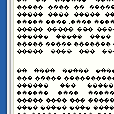
����� ��� ����� ��
��� �������� �����
����� ���� ���� ����
�� ��� ������� ��� 
��� ����� ���� ��
����� ����� �������
������� ���� ��� 
���� ������ �����
����� �������������
������� ������ �
��������������� �
����� ��� ������ ��
�������������� ����