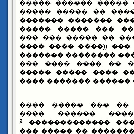
���� �� ��� ����� �
����� ��� ���� �� 
������ ������ ����
�� ������ �� ��� �
����� �� ���� �� ��
���)) ��� �� ��� ((��
���� �� ������ ����
���� ������ �� ���
����� ������ ���� 
������� ��� ������ 
���: ��� �� ��� ��
������� ����� ��
������ ������ ������ǡ �������
��� ����� �� ������