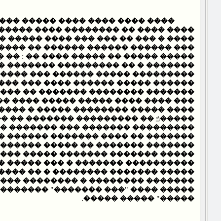
�� ���� ����� ������ ������ �
 �������� ���� ������ ����� �� ��
� ��� ���� ����� �������� � ��� ��
��� ������ �� ���� �������� ����
 �� ����� ���� �� : �� ��� �������
 �� ��������� ������� �� �������
��� ������ ��� ����� ������� ���
���� ������ ���� ��� ��� �������
��� ������� �� ���� ������� . ���
 ����� ����� ���� ���� �� �� ����
�������� ����� � ���� ��� : �� ���
 �� ��������� ������� �� �������
�� ��� ������� ������� ��������
�� ������� ������ �� ��� �������
� �� ����� ������� ���� � ������
����� ������� ����� ����� �����
������ � ��� ����� ��� ���� ����
������� � �� ���� ����� ������ �
� � �������� ������� ���� �����
��� �������" ������� � ����� "���
�����" ����� �����.