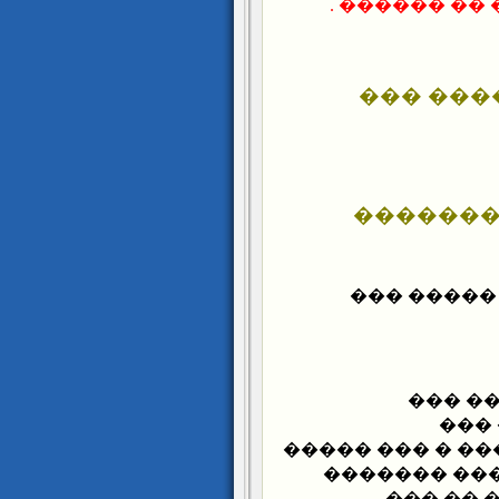
�� ����� ��
������
��� ���
�� ����� 
��� �
���
���������� ��
����� �����
�������