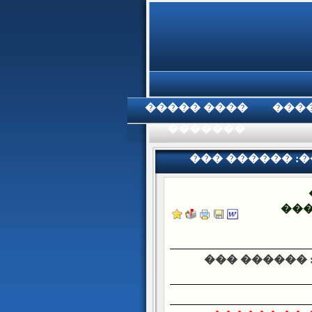
���� �����
���
���������
��� ������ :
��
��� ������ 