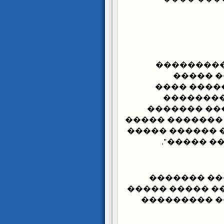
"�� �����
�������
������� �
������� 
������ ���
������� �����
������ ������
���� ����
�� ����� �
������ ����� 
��������� �