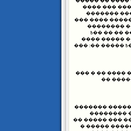
������ ������
������ �����
��� ������
��� ����� ���
: ������ ��
��� ���� �
������ ��� �
�� ������ �� �
���� �� ������
��� ���
��� ����� �� 
� �� �����
������� ����� 
������� ����