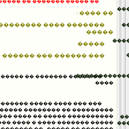
����� �� ����� �� ������ .
��
�� ���� :
� ���� ����������� ���
�
�����
���
�����
��� ��� ������ �������
�����������
������� �� ����� ����� ���
����
�� ���� ����� �������� ���
������ �� �������� ����� ���
��� �� ���� ����� � ��� �����
�
�� ���� � ���� ����� �������
��
 �� ����� . �� �������� �� ���