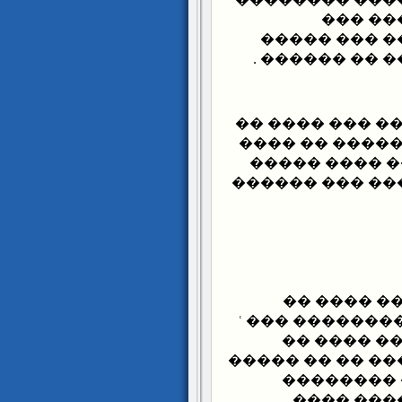
� ��� 
������� ���
������� �� �
����� ��� ���
����� � �� ��
��� ��� �� �
������� �����
"��� �� ��
����� ������ �� ���� �� ��ʿ ��� ��
�� ���� �
����� �� �� �
�������� 
���� ���