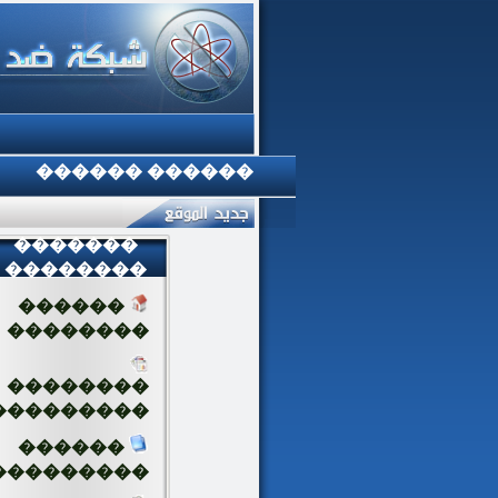
������ ������
�������
��������
������
��������
��������
���������
������
���������