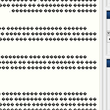
��� �� ���� ��� ���� ��� ����
����� ��� ����� �������� .
� ������� �� ������� ����
 ������ �� ���� ��� �� ����� �
������ ���� ��� ������ ���� .
� ��� ��������� �������� �
�� ����� �� �������� �������
 � ������ ���� ����� �������.
���� ����� (�. �����) �����
�� ������� ��� ����� ������ �
������ ���� ���� ��� �� �����
� ������� ��������� ��������