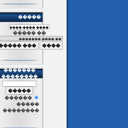
�����
����� ��
�������
��������
������
�����
��������