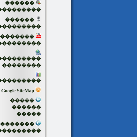
������
���������
������
���������
�������
���������
���������
��������
���������
Google SiteMap
�����
������
�����
��������
���������