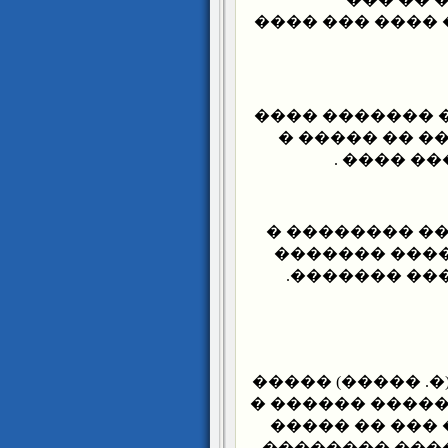
������ ������
������ ������
���� �� ����
������� 
��� �� �����
��� �� �����
����� �����
������ ������ 
�� ����� �� ��
����� ���� �
������ � ���