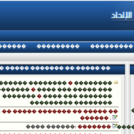
������
���������
���������
�� ����� ������� �� ����� ��
������ .
������ ��������
�
��������
�������
�
���� ��� ����� ���
�������
�
���� ��� �������
��������� ��������
:
�� ����� ������� �� ����� ��
������ .
���� ������:
�������
���