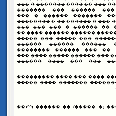
�������� ������� ��� �� ���
��� �� ���� ��� �����
�������� �� ��� �������
�������� ������ ��� � �����
����� � ������ �� ������
������ �� ���� ����� ������
������� ��� ������� ��� �
���� �������� ������ 
�������� � �� �� ��� ��
�������� � ����� ��� ������
�������� ������ ��� ��
����� ������ ���� ��� ����
���������� ��������� ����
��� ������ (�. �����) �� ������ (90) ��