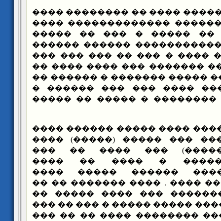
�� ��� ��� ������ ���� �� �
����� ������ ������� ����
����� ������� �� ����� 
������ ����� ������������
������� ��� ��� ���� � ���
������ ���� ���� ������� �
�� ������ ������ ����� ����
�� ����� � ����� ���� ��
����� �� ����� �������� �
"�� ����� ����� ���� ����� 
����� �� ������� ��� ����
���� ��� (�������) ��
��������� ������� � 
��������� ������ ����
������� ��� �� �� ���� . ��
���� �� ���� ������� ���
����� ������� ���� ����� ��
������� �������� ��������