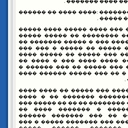
������ ��������
��� ����� ������� :���� ���
�������
������: �� ��� ���� ����� �
������� ������� �������� 
�������� ���� ���� ��� � �
���� �� ���� �� ����� �� 
���� ����� � ��� ��� ����
������ ��� ���� ���� ����
����� �� ��� �� ��� ����� 
��� ��� ������ � �� ��� ��
������: ����� ��� ����� �� 
���� ��� ��� ������� ���
������� �� ���� �������� ��
���� ������ ����� � ��
������� � ���� �� ��� �
������ �� ������� ��� ����