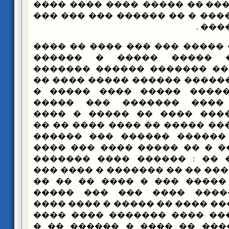
����������� �� ����� ���� 
����� ������� ���� � �� ���
��� 
����� ��� ����� ��� ��� ��
�������� ���� ����� �
�������� ��� ��� ������� 
������ ����� ������� �����
����� ����� ������ ����
�������� ��� ���� ����
�������� ��� ���� ���� �
������ ������ ��� ����� �� 
������ � ���� ������ ���
�������� ������ � �� ����
������� ���� � �� : �����
�������� �������� �� �� ���
���� �������� ����� ��� �
����� ��� ������� ���� 
�������� ��� ���� ���� �� �
�������� ������� ���� ���
������� �� ������ �� ����