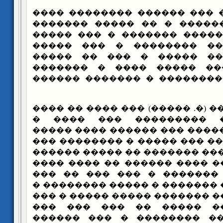
���� ��� ��� ������ �����
������ ��� �������� � ��
������� � ��� ����� �����
������� ������� �������
������� ������� ����� �
������ �� ����� ����� �
������ ������ �������� � 
��� ���� ��� (�. �����) ��� �
������ ������ �������
������� ��� ������� ��� ��
�� � �������� ��� ��� �����
��� ���� � ������� ������� 
� ������� ��� �� ���� ����
��������� ��� ������� � 
����� ���� ���� ������� � �
����� ����� ���� ������� ��
����� ����� �� ����� �
�������� � ���� �������