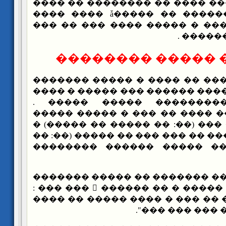
��� ���� ���� ���� �� �����
������ � ���������� �� �����ǡ ���� ����
���� ����� ������ � ����� 
���� ��
����� �� ����� 
����� �� ���� �� ���� � ��
��� �������� � ���� ������ 
��� �� ��� ��������� 
��������� ����� ���� �� ��
���� �� ���� �� ��� (��: �� �
������ ����� ���� �� ��� ��� 
����� ������ �� ����� �
��� �� ��� ��� ������� �� �
��� ��� :

�� ���� ���� �� ��
"����� �������� �� ��� � ��
�� ��� � ���� 