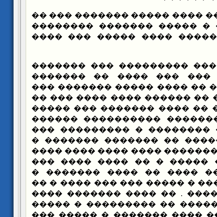
�� ������� �� ���� ����� ��
���� ���� ���� � ����� ��
���� � ����� ������ ���� 
�� ������� ��������� ��� 
������� ����� ��� ��� �
����� � ��� ���� �� ���� ��
����� ��� ����� �� ������ �
���� �� � ��� �� �� ���� ��
���������� ��������� ���
��� �� ������� �������� �
������� ���� ����� �� ���
���� �� ��� ��� ������� ���
��� ���� ����� ����� � ��
���� ������ ��� ���� �� 
�������� ��� ���� � ����� �
���� ������� ����� . �� ��
������ ��� �������� �� ��
��� �� ���� ���� ���� ����