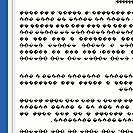
������
��� ����� ��� ������� (�. ���
�� ����� ��� �� ����� �� ��
��� ��� � ���� �� ��� �� ��� 
���� ���� ���� ������ ���� 
��� ��� �������� �������
�������� ������� � ����
������ ����� (�. �����) ��
����� �������� ���� �����
��� ����� "������" ������� 
��� ���� ��� ����� � ����
����
�� ����� ���� ���� � ��� ��
����� � ������ ��� ��� ��
������ ���� ��� ������ � 
������ ���� ������ 
��� "������" ��� ���� �� ��