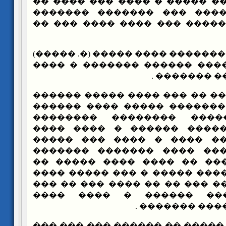
���� ������ ���� ����� � �
�� ���� ���� ���� ��� �
����� ����� ������� ��� �
��� ����� ��������� ���� ���
������ �� ��� ���� ������
��� ��� ���
�����: �� ��� �� ��� ���� �
����� ������� ������� ���
�� ����� ������� ����
������ ����� ����� ����
����� ���� ���� ���� � 
������ ��������� ���� �
���������� ����� �� ����
������ ���� ������ ����� �
����� ����� ���� ��� �� �� 
������ �������� �����
������� �� ��
���� ����� ����� �� ������ 