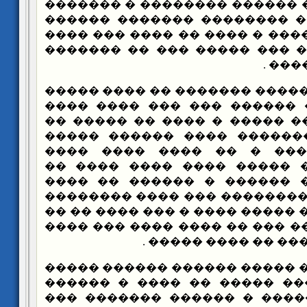
����� ������ �� ������ ���
�� ������ ����� �������� 
��� ������ ������� � ���� �
��������� � ��� ��� �����
����
���� ��� ������� ������� �
����� ��� ���� ������ ���
����� �� ���� �� ����� � �
���� �� ���� ������� ���
������� �������� � �� �
������� ������ ����� ���
������ ������� ������ � 
���� ������� � �������� ��
�� ���� ���� ��� ����� ���� 
���� � ��������� ��� �� ���
������ � ��� �� ��
����� �� ��� ����� ������ 
����� ����� ���� ����� ��
�������� �� ������ � ����