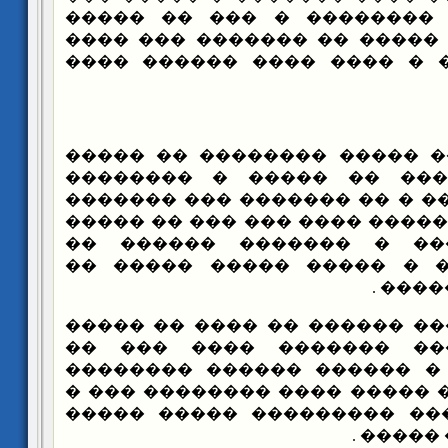
����� �� ���� �������� 
������ ����� � ����� �� �
������ ������� � ���� ��
��� ���� ����� �������� �
�������� ������� �� ���
������ ���� ���� � �� ����
������ � �� �������� ���� �
������� ������� � ����
������� ������ � ����� 
�����
���� ����� ������ �� ���� 
��������� ����� ������
������ ������ � ������ �
���� �������� � ����� ����
�������� �� ���� �������
�������