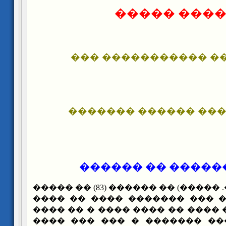
������ ��
������� ���� ���
��� ������ ��� ��
������ ��� ����
��� ������ (�. �����) �� ������ (83) �� �����
: "��� �� ���� �� ��� �����
������ ��� ���� ���� �� ���
�������� ��� ��� ������� 