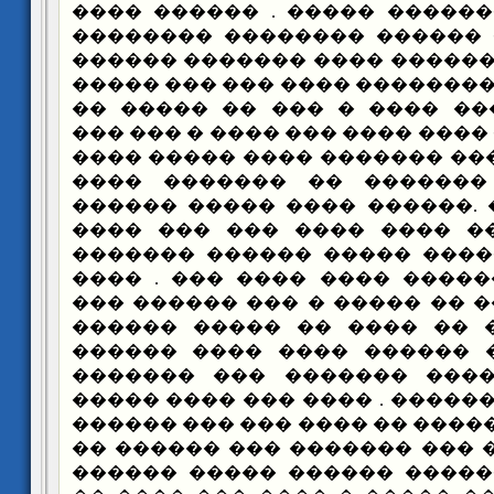
����� ������ ������� ����
��� ������� �� ������ ���
�� ���� ������ ������ ����
���� � �� ����� �������� ��
���� ������ ���� ���� � �
����� �������� ���� ���� ��
�� ����� �������� ������� 
����� �� ��� ������� ��
������ ������� .������ ��
����� ��� ����� ���� ���
������ ����� ����� ����� 
����� ������ ������ ���� 
��� ����� ��� �� �� ����� �
������� ��� �� �� ���� �
������� � ���� ������ ��
����� ���� ������ �����
���� ���� ���� ������ . ���
���� �� ��� �������� �� ���
����� ������ �� ��� ������
����� ���� �������� �����