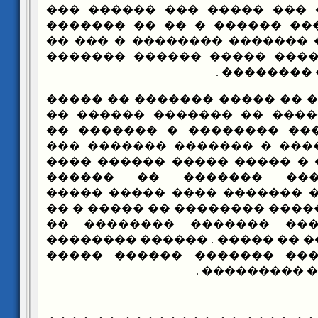
������ ����� � ��� ����� 
������� �������� ������ �
������ � ��� �� ������� ��
��� ����� �� ����� ����� 
����� ��� 
������ ���� �� ����� �����
"����� �����" ����� �� ��
������� �������� �������
�������� �������� � �����
����� �������� � ����� ��
������� ������� �����
��������� � ��� ������� �
�������� �������� �� �����
���� �� ��� ��� ������
������� � ������ �� ����� .
�� ����� ������� ������
������� ����