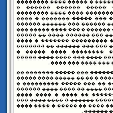
�� �������� ������� � ����
�������� ���� ����� ��
������ ��� ��� ������� ���
���� ����� ���� ��� �����
���� ������ ���� ������ ��
�� ����� ������ ������ � ��
����� � ��� ����� ��� �����
�� ���� ������� ���������
��� ���� �� ���� ��� ��� ��
������� ������ ��������
������� �� ������ ���� ��� 
������ � ��� ��� ��
��� ����� ������� ��� ����
������ ��� ������� � �� �� 
������� ������� �� ��� ��
���� ������� ���� ���� �� �
����� ������ ������ �� ��
������ ������ ����� ������ 
�� ��� ������� �� ���� �� �
������ �