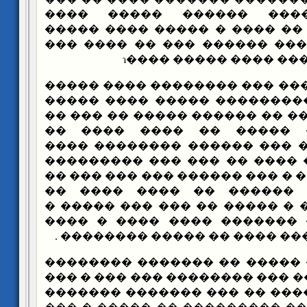
��������� ������ ����
������� ��� �� �� ���� � �
�� ������ ������� ������ 
����� � ��� �� ���� 
���� �������� ��� ��������
���� ������ � ��������� �
���� ���� � ����� �� ������
������ ������ ����� ��
�������� ��� �� ��� �����
�� ����� ��� �� ���� �� ��
������� ������� � ��� �����
������ ������ ������ ��
������� � ����� � ����� �� 
�� ��� ����� � ������� ��
���� �� ��� ������ ���� �� 
���� ���� ����� �� �������
���� ����� ����� ��� ������
�� �� ����� �� ���� �� ��� 