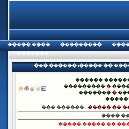
���� �����
���������
���
���������
��� ������ :����� �� ��
������ �����
���������
�
����
�������
�
��
�����
��� ������ :
����� �� 
���� �
���� ��� �� �����