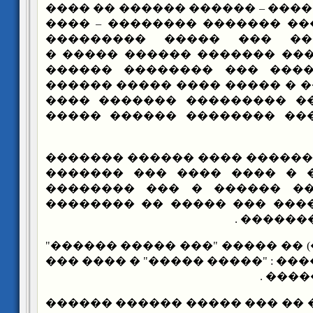
������� ���������� – ������
������� �������� ������� 
�� ���� ������ ��� ��
������� ���� ���� �������
��� ���� �� ����� ��� �
������� ������� � ����� ��
��������� ����� ��������
������� �������� �������
��� ������ ������ ���� ���
�� ��� ������� � ���� ��
������ ����� �� ������ 
������� �� �� ���� ��� ��
������� 
��� (�. �����) �� ����� "��� 
����� ����� ������ : "����� �
�����
��� ���� ��� �� ��� ����� �