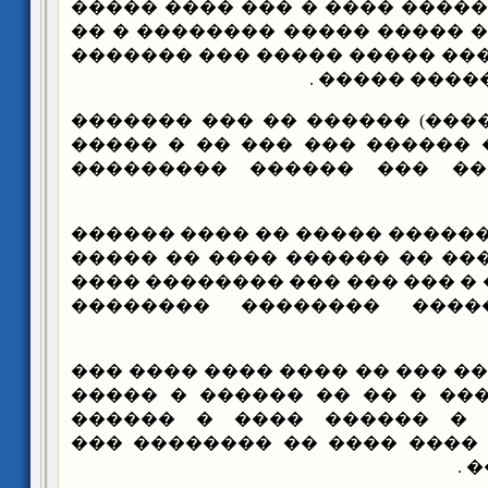
�� ���� ���� ������� ���� �
����� � ��� ���� ����� ����
����� ��� � ������ ����� ��
� ����� ����
���� (�. �����) ������ �� ��
������ ������� ������ ���
������� ������� ��� ���
����� ��� ������� ����� ��
��� ������ ������ �� �����
��� �� �������� � ��� ��� �
���� ����� ����� ����
��� ��� ����� ��� �� ���� �
�� ���� ���� ���� � �� ��
������ ������ � ������ 
������ � ����� ���� ���� 
��