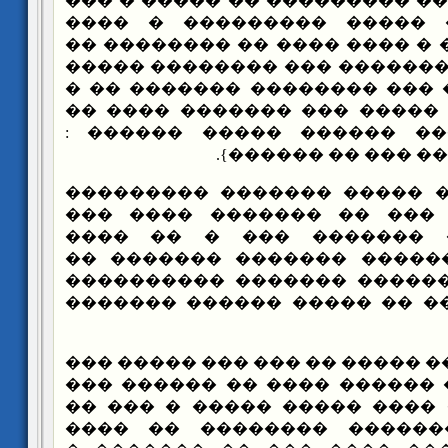
�� ����� ��� ���� ���������
���� �� ����� ����� ���
������ ��� ���� � ���� ����
���� ���� ���� ������� ���
� ����� �� ���� ��� ������
������ �� ���� ����� ��� 
��� �� �������� ������ 
{������ �� ��� ��
���� �� ����� ������� ���
�������� ���� ��� �� ��
����� ������� ������� 
��������� �� ������ ����
������� � ��� ������ ����
�� ���� ����� �� �� �����
���� ��� �� �� ����� �� ��� 
�������� ����� ������ ���
�� ������ ���� ���� �����
������ ���� ������� ���