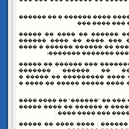
������: �� ����� ���� ������
��� ��� ��� �
���� ��� ������ �� ���� �
���������� ��� ��� ���� 
����� ���� ��� ��� �� �����
���� ������������ �
��� �� �� ������� ��� �����
��� ��� ���� �� ���
����������� �� ���� �����
��� ��� ������� ���� ����� 
��� ���� ��� ��� �� "������"
����� �� ���� ����� � �����
� ����� ���� �� ���
�� ����� ������ : ���� ����