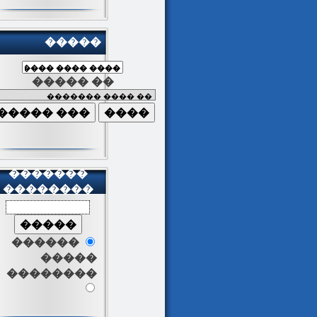
�����
����� ��
�������
��������
������
�����
��������