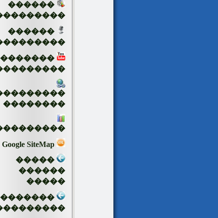
������
���������
������
���������
�������
���������
���������
��������
���������
Google SiteMap
�����
������
�����
��������
���������