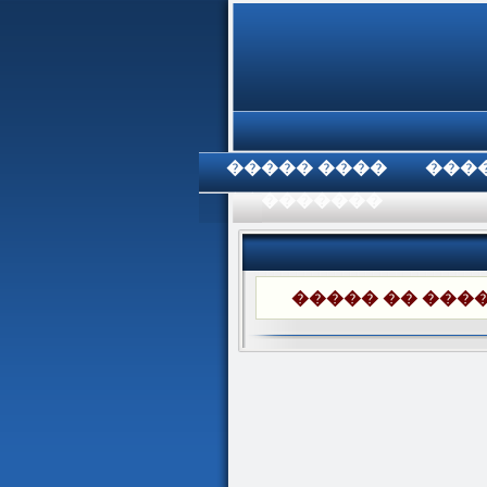
���� �����
���
���������
���� ������ 