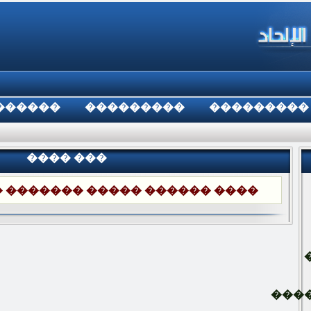
������
���������
���������
���� ���
����� ������� ���� �� �����
���