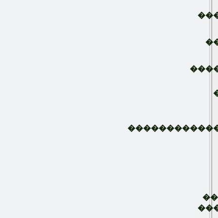
��
�
���
�����������
�
��