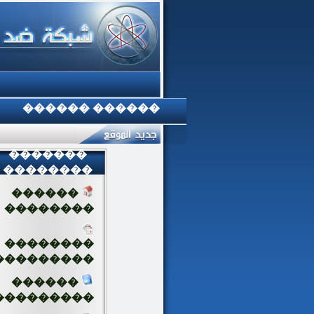
������ ������
�������
��������
������
��������
��������
���������
������
���������