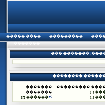
���� �����
���������
���
���������
��� ������� :�����
�������� �����
�������
�������� ����
�������
�����
������ (2)
�����