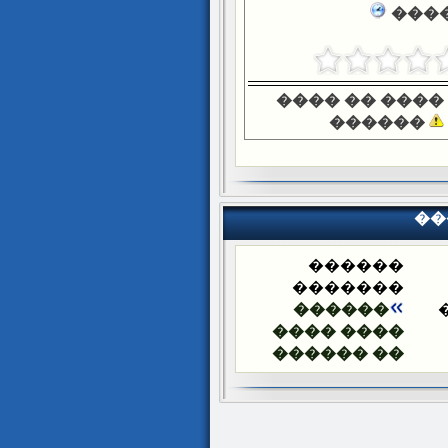
����
���� �� ����
������
��
������
�������
������
���� ����
�� ������