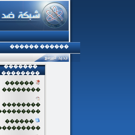
������ ������
�������
��������
������
��������
��������
���������
������
���������