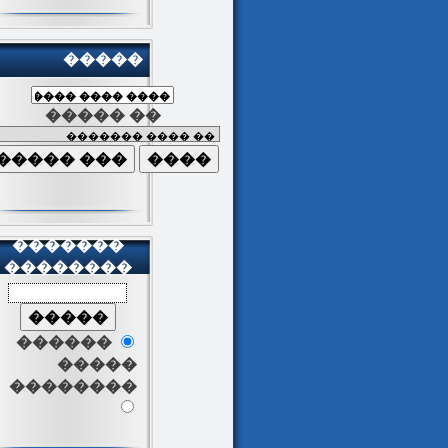
�����
����� ��
�������
��������
������
�����
��������