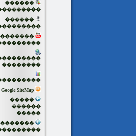
������
���������
������
���������
�������
���������
���������
��������
���������
Google SiteMap
�����
������
�����
��������
���������