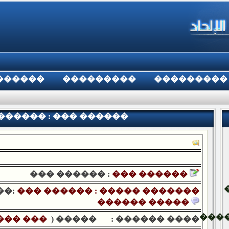
������
���������
���������
������ : ��� ������
��� ������ :
��� ������
��:
��� ������ : ����� �������
������ �����
���
�� ����
����� (
���� ������ :