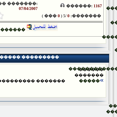
� �������:
������:
1167
��
07/04/2007
��� )
0
/5 (
0
�������:
�
������
���
����� ���������
�����������
������
�������
������� ���������
�����
�
��