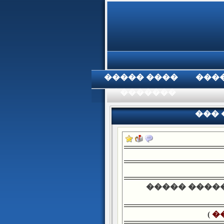
���� �����
���
���������
��� 
����� ����
)
�