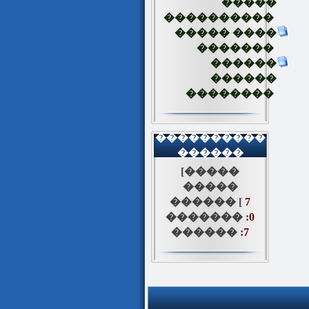
�����
����������
����� ����
�������
������
������
��������
����������
������
[�����
�����
������ [
7
������� :
0
������ :
7