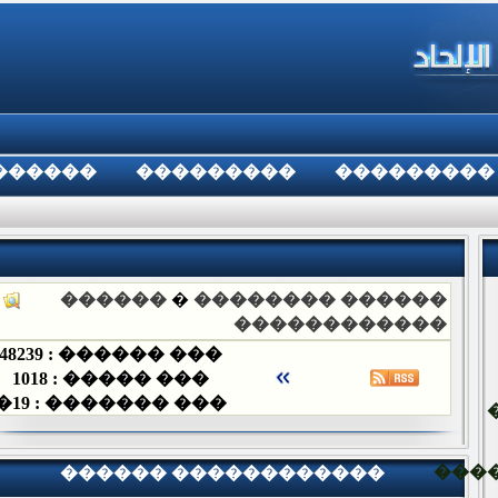
������
���������
���������
������
�
������ ��������
������������
48239
��� ������ :
1018
��� ����� :
�
19
��� ������� :
���
������ ������������