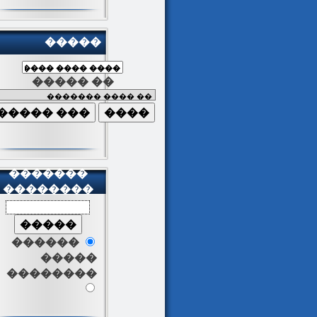
�����
����� ��
�������
��������
������
�����
��������