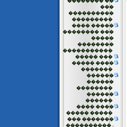
�������� ��
���
����������
���������
���� �����
�������� ���
�����
��������
�����������
����� ���
����� ����
�������
������
������
��������
������
������
���� ����
����� �����
��� �������
���������� -