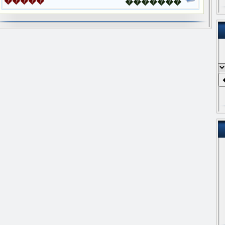
�����
�������