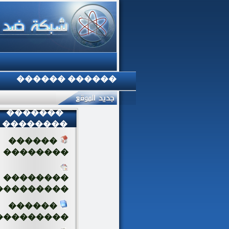
������ ������
�������
��������
������
��������
��������
���������
������
���������