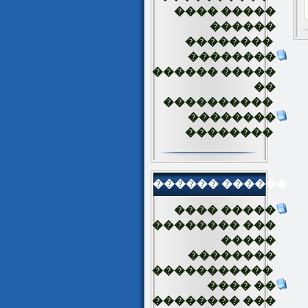
���� �����
������
��������
��������
������ �����
��
����������
��������
��������
������ ������
���� �����
�������� ���
�����
��������
�����������
���� ��
�������� ���