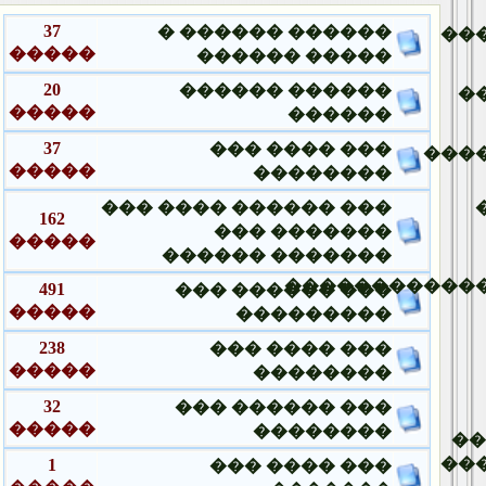
37
������ ������ �
��
�����
����� ������
20
������ ������
�
�����
������
37
��� ���� ���
���
�����
��������
��� ������ ���� ���
162
������� ���
�����
������� ������
�����������
491
��� ������ ���
�����
���������
238
��� ���� ���
�����
��������
32
��� ������ ���
�����
��������
�
��
1
��� ���� ���