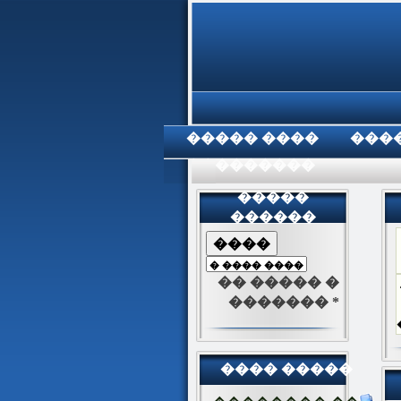
���� �����
���
���������
�����
������
�� ����� �
������� *
���� �����