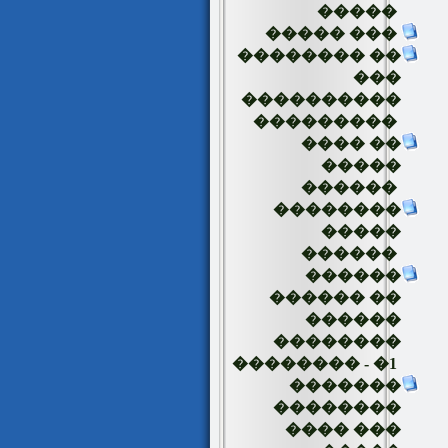
�����
����� ���
�������� ��
���
����������
���������
���� ��
�����
������
��������
�����
������
������
������ ��
������
��������
�������� - �1
�������
��������
���� ���