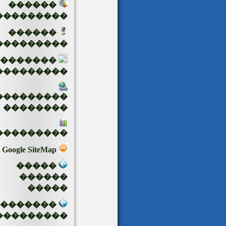
������
���������
������
���������
�������
���������
���������
��������
���������
Google SiteMap
�����
������
�����
��������
���������