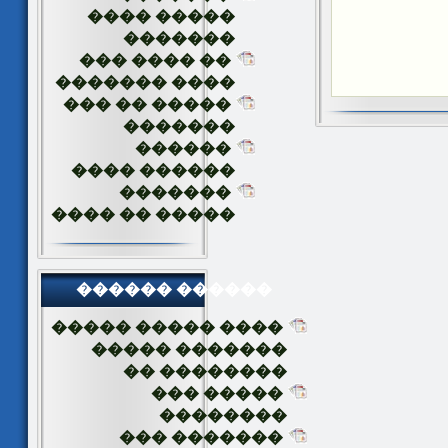
����� ����
�������
�� ���� ���
���� �������
����� �� ���
�������
������
������ ����
�������
����� �� ����
������ ������
���� ����� �����
������� �����
�������� ��
����� ���
��������
������� ���