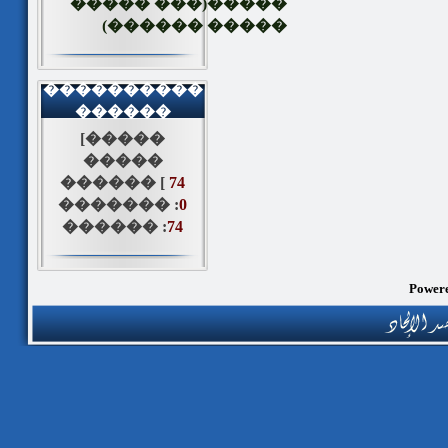
�����(��� �����
����� ������)
����������
������
[�����
�����
������ [
74
������� :
0
������ :
74
Powere