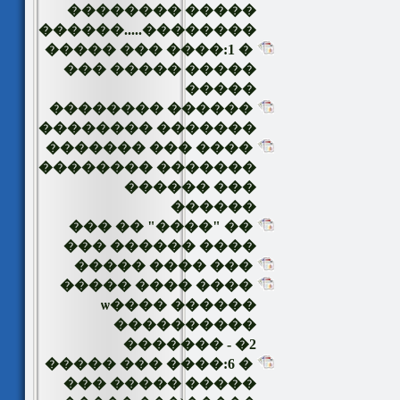
����� ��������
��������.....������
� 1:���� ��� �����
����� ����� ���
�����
������ ��������
������� ��������
���� ��� �������
������� ��������
��� ������
������
�� "����" �� ���
���� ������ ���
��� ���� �����
���� ���� �����
������ ����ѡ
����������
������� - �2
� 6:���� ��� �����
����� ����� ���