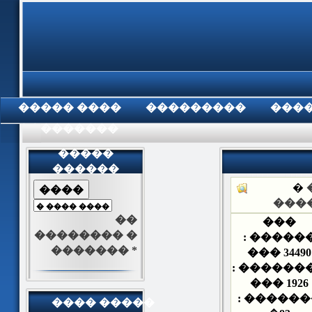
���� �����
���������
���
���������
�����
������
�
���
��
���
�������� �
������ 
������� *
���
34490
��������
���
1926
�������
���� �����