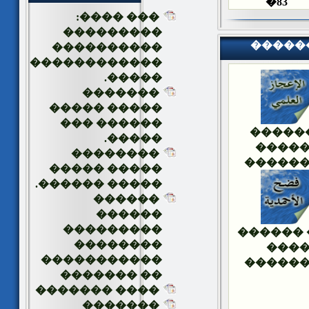
�
83
��� ����:
���������
�����
����������
������������
�����.
�������
����� �����
������ ���
�����
�����.
����
��������
�����
����� �����
����� ������.
������
������
���������
��� ���
��������
���
�����������
�����
�� �������
���� �������
�������