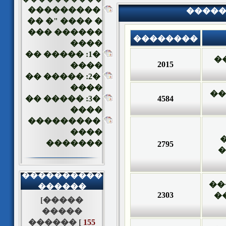
���������
�����
� ���� "� ��
������ ���
��������
����
�1: ����� ��
�
2015
����
�2: ����� ��
����
��
�3: ����� ��
4584
����
���������
����
�
�������
2795
�
����������
��
������
2303
"
[�����
�����
������ [
155