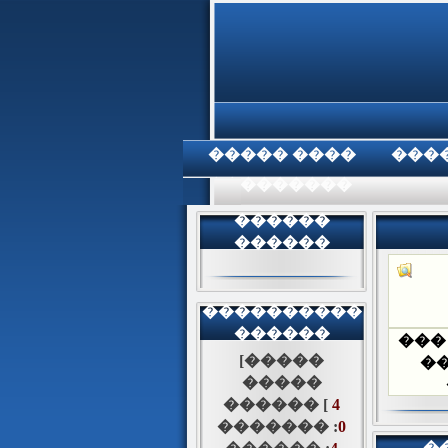
���� �����
���
���������
������
������
����������
������
��
[�����
�
�����
������ [
4
������� :
0
�