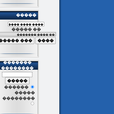
�����
����� ��
�������
��������
������
�����
��������