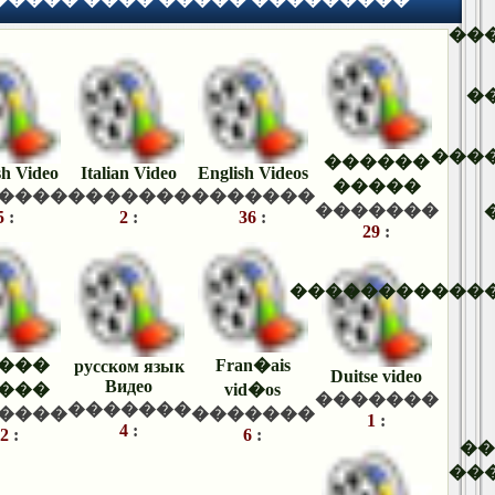
��
�
���
������
sh Video
Italian Video
English Videos
�����
����
�������
�������
�������
5
:
2
:
36
:
29
:
�����������
���
Fran�ais
русском язык
Duitse video
Видео
���
vid�os
�������
�������
����
�������
1
:
4
:
2
:
6
:
�
��