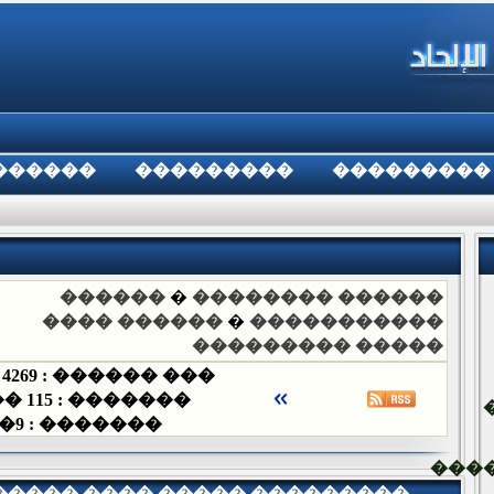
������
���������
���������
������
�
������ ��������
������ ����
�
�����������
����� ���������
�
4269
��� ������ :
��
115
������� :
�
9
������� :
���
����� ���� ����� ���������