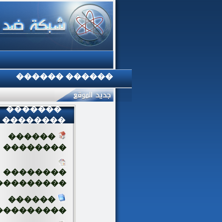
������ ������
�������
��������
������
��������
��������
���������
������
���������