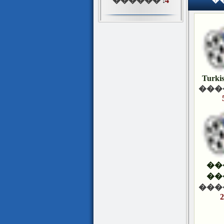
������ :
4
Turki
���
��
��
���
2