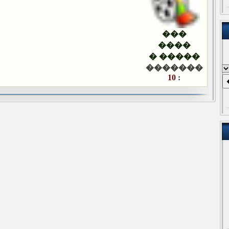
���
����
����� �
�������
10
: