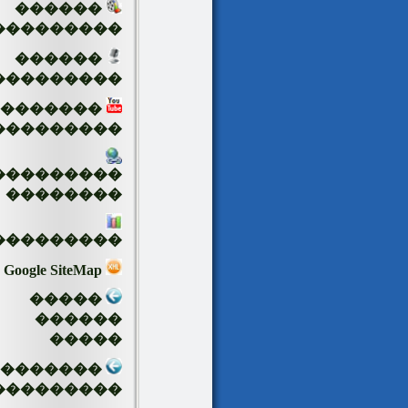
������
���������
������
���������
�������
���������
���������
��������
���������
Google SiteMap
�����
������
�����
��������
���������