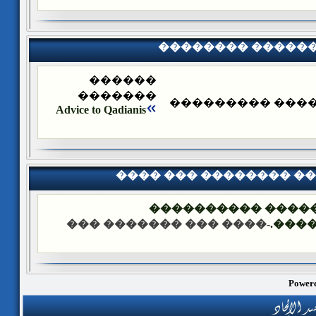
�������� �����
������
�������
�������� ����
Advice to Qadianis
���� ��� �������� �
��� ����: ������
-���� ��� ������� ���
����
Powere