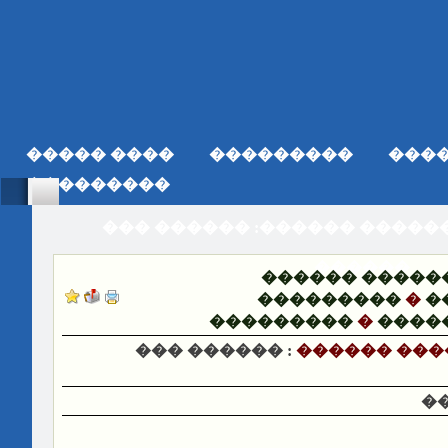
���� �����
���������
���
���������
��� ������ :������ �����
������
������ �����
���������
�
�
���������
�
����
��� ������ :
������ ���
�