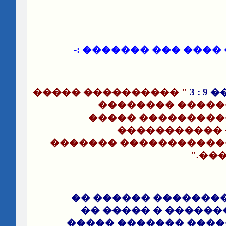
:-
��� ���� �� ���� 
" ���������� �����
�� 
����� ��������
������� �������
������ �����
���������� ��������
����
����� ���� ������
����� ��� �������
������� �������� 