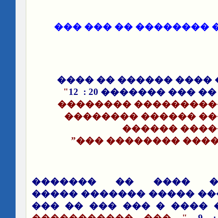
�- ���� ������ �����
���� ������� ���� �
"
12
��� ������� 20 :
��
������ �����������
������� ������ ��
�������� ��
��������������� �
����� ����� ���� 
�������� ����� ����� 
���� ������� ���� � �
" ��� �����������