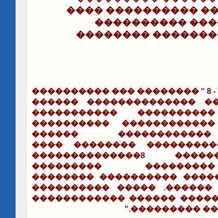
���������. 8��� ���������� ��
��������� ����
��������� ������
��� ������� 14 : 7 - 8 " �������� ��� ����������
��������������� �������
����������� ���������
������������ ����������
��������� ��������
����������� ���������� 
�������� ������� 8��������������
�������� ���������
����������� ������ �����
������ ������ ������. ��
���� ������ ������� �����
"
.
����� �����