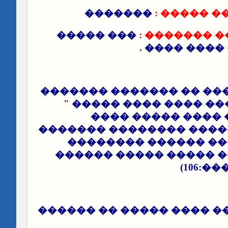
�������
����� �� 
��� �����
��� ������ 
������ ���
���� ��� ������ �� ��
��� ��� ������� ���
��� �������� ��
��������� ������ ����
���� ��������� ��
����� ������� �����
����
��� ���� ����� ���� ��