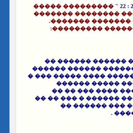
" ��������� �����
���� ��������� ����
������� ���� ���
��������� �����
��� �� ��� ��� ���
����� ��� �������� 
���� �� ���� ����� ��
��������� ����
�������� � ���� 
�������� ����� �����
�������� ���� 
����