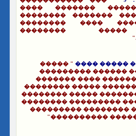
�������� ������ ��
������ ������� ����
��� ��������� ���
������� ����� 
" �����
��������� ������ 
������� ������� ��
�������� �������� ��
���� ������������� ��
���� ��������� ������
���� ������ �������
����������� ����