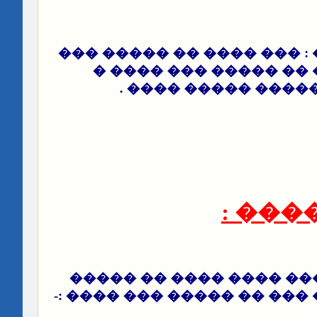
������ ����� : ��� ���
���� ���� ��� �� ��
���� ���� �� ����
�����
��� ����� ����� ���� 
��� ���� ���� ��� �� ���