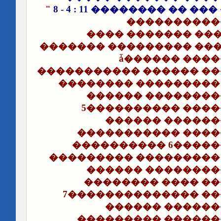
"
���� ������� ��� �� �
������ ���
�������������� 
�������������� �����
����� ���������� ������ǡ
����������� ������ ��
�������� ���������
������ ��������
5���������� ����
������ ������
����������� ����
���������� 6�����
��������� ���������
������ ��������
�������� ���� �
7�������������� ��
������ ������
���������
������