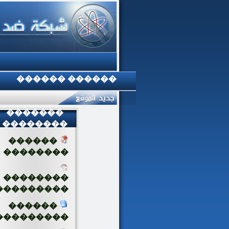
������ ������
�������
��������
������
��������
��������
���������
������
���������