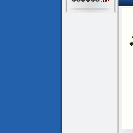
������ :
107