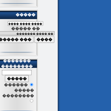
�����
����� ��
�������
��������
������
�����
��������