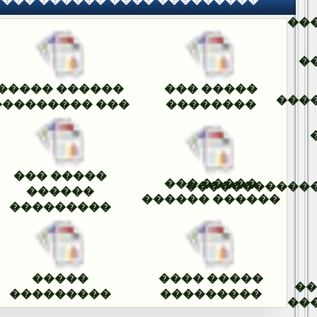
��
�
������ �����
����� ���
���
��� ���������
��������
����� ���
����� ���
�����������
������
������ ������
���������
�����
����� ����
�
���������
���������
��