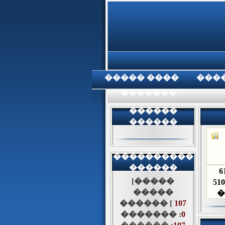
���� �����
���
���������
������
������
����������
������
6
[�����
510
�����
�
������ [
107
������� :
0