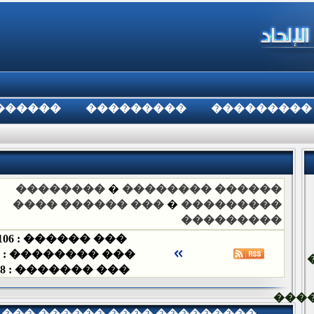
������
���������
���������
��������
�
������ ��������
��� ������ ����
�
���������
���������
106
��� ������ :
��� �������� :
8
��� ������� :
���
��� ������ ���� ���������