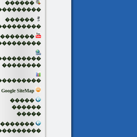
������
���������
������
���������
�������
���������
���������
��������
���������
Google SiteMap
�����
������
�����
��������
���������