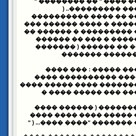
��� ��� ������ ���� "
) ..
����� ����� 
��� ��� ������ �� ��
������ ���� ����� � ��
���� ��� ��������� � �
��� ������ ������ � 
�� ������ ( �������
�
�������� ) ���
����� ����� : ��� 
����� ��������� ���
����� ����
������ � ��
���� ��� ������ ���
������ ����
)
�������
���� ���� ��� ����� �
" ) ...
��� �� ������ �����