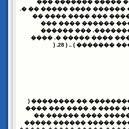
������� ����� ����
����� �� �.
���� �� ����
���� �� ���� ���� ��
���� �� ������� ��
������ ���� ������
���� ���� �� ��� ����
) .
������ ������� ) .
����� ����� �������� 
��� �� ������� ���� �.
��� ��� ������� ���
������ �� ����� �����