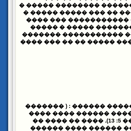
������ ���� ������ ���
��� ����� ����� �
����
���� ������� �������
�����
��� ������ ���
����� ������� �������
��� ����� � ���� ����� 
���� ����� ������ ����
�� ���� ���� ���� ���
���� (1 �� 5: 13). ���� �� ���� ��
����� ���� ��� �����