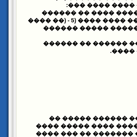
:
���� ���
����
�� ���� ���� ���� �
�� ����
) -
������ - ����
���� ���� �� �����
������
��� ����� �
.
����
�� ���� ������ ��
� ��� ���� ���� ����
������ ���� � ������