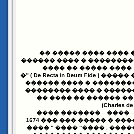
�� �� ����� �� ����
��������� ���������� 
���� ���� ����� ��
�
" ( De Recta in Deum Fide )
"�����
����� ���������� � ��
�� ���� ���������� � 
������ �� ���� ��
��
(Charles de 
������� ����
–
�����
����� �� ������� � ����� ��� ��� 1674
���� " ����
"
��� ��� ��