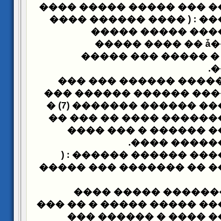
����� ����� ����
�����
���� ���� ����� : ( ��
�����
�� ������
������� �����ǡ �� ���� �����
��������� ) (6) � ����� ��� ����
.
�
���� �� ���� ����� �
���
������� ������� 
������ �� ����� ������ ������� (7) �
������ ��� �������� �
����� ���� ������ 
.
������ ���
������ ������ : (
���
����� ���� ��� �� ����
��� : �� ���� ����
������ ��� ���� ����� �
�� ������� ��� ����