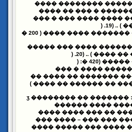
����
� ��� ���� �� �
���� �� ���� ������
���� ��� ����� ���� 
) .
���� �
����� ������ ������� �
����� ����� ������ ��
) .
����� �� ����
) :
������ ��
���� ����� ����
�� ���� ��
������� ��
���� � ���� ���� �� ��
������� �� ���ӡ �����
:
������ ���� ���
����
����� ����� ��� ��� 
����� – ������ ���� �