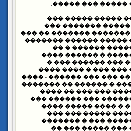
.
���� ���� ��� ��
����� ���
���� ��
������� ��������
������� ����������� �
�������� ����� �����
���� ����� �����
������ ����
������
������ ������ ���
������� �� �� ��� �
������ ������� ��� ��� 
������ - ������� � ����
������ ������ ��� 
������ ���� ������ �
���� ����� ����
��
���� ����� ����� 
������ �� ������� 
����� ����� � ��