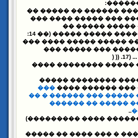
:
�����
������ ���� ������ ��
��� ���� ������ ��� �
����� ����� ��
��������� ������ ����� ����� (�� 14:
����� ���� ���
����� ���� ������ 
) )) .
����� ��� ��� ����� 
������� �� ����� �
���
����
���� �����
��� ��� ����� ����� �
����� �� ������
�
..
�
(
���� ������ ������ �
���� ����� ���� � ��� 