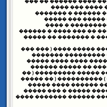
����� �������� ���� 
���� � ��� ���
�������� ���� ���
������ ����� ��
� ����
��������
������� ������ �� ��� 
�� ����� ������ � ���
���� ���� ����� ����� 
�������
���� �����
��������� ) � ���� �
������� ������� ��
������ �� ����� �����
����� ������ ) �������
������ ������ ���� 
���� ������ ���� ����
������ ������� ����
��