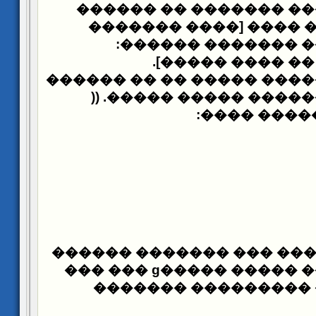
���������� ��� ����
����� ������� ��
����������� ��
�� �� ������
�������� �
)) .
��������� ������
:
����� ���
��� ������ ���� ��� ��
����� ������� ����� �����ɡ ��� ���
������� ���������