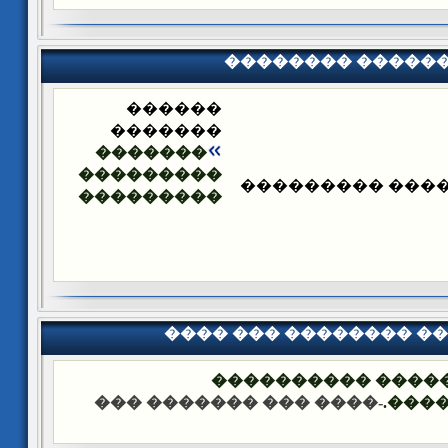
�������� �����
������
�������
�������
���������
�������� ����
���������
���� ��� �������� �
��� ����: ������
-���� ��� ������� ���
����