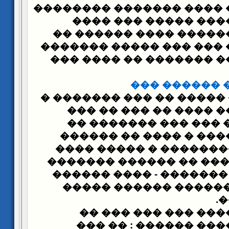
������ �� ��� ���� ���
�������� ����� ��
������ ���� ������ �
����� �������
��� ����
�� �� �������� ������
�� ���� �� 
������� �
������ �����
������ ��� ��� ����
������ � �� �� ��� 
���� ������ ���� � �
������� �����������
��� �� ������ ������
����������� ������� 
������ �����
���� �
.
�
��� ����� ������ �
������ ������ : ��