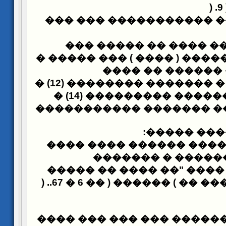
) .
���� �������� ������
���� ���� �� ����� 
���� �� ���� ����� ( ���
������ �� ����
��������� (11) � ������� �������� (12) �
��������� (14) �
����� ����� �� ������
:
�����
���
��� ��� �������� ����
��� ������� ���
��������� (15) ���� "�� ���� �� ����
) ..
������ �� (����� �� ) 
�������� �������� ��� 