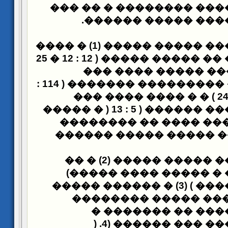
������ ���� ���� ����
.
���� ����� �����
������ ����� ����� (1) � ����
��� ��� ����� �� ����� ����� ( 12 : 12 � 25
� 39 ) � ��� ����� ���
: 11
� ������� ( 1 : 24 ) � � ���� ���� ���
�����
�
)
����� �� �����
�� ���� ��� ���� ���
������� ����� �����
��� ������� �� ����� ����� (2) � ��
(
���� ���� ��� � ���
������ ���� ���� ) (3) � ������ �����
���� � ����� ��� �
����� �� �������
) .
������ ���� ���