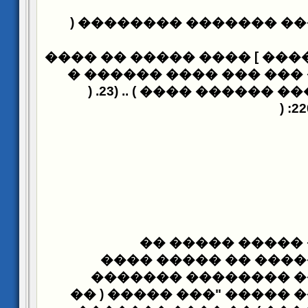
����� �������� �����
�������� ] ���� ����� �
������� ���� ��� ��� 
) .
������ ���� ) .. (23
��
) :
���� ������� �
�������� ������� 
�������� �������
�
������ ������ ����� "