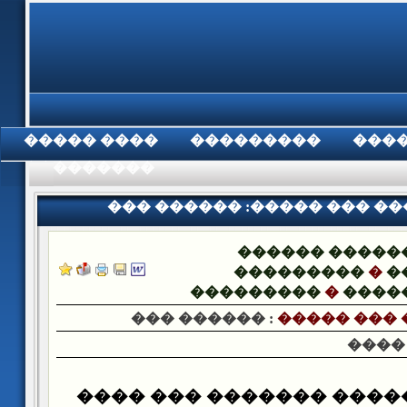
���� �����
���������
���
���������
��� ������ :����� ��� �
������ �����
���������
�
�
���������
�
����
��� ������ :
����� ���
����
����
����� ��� ������