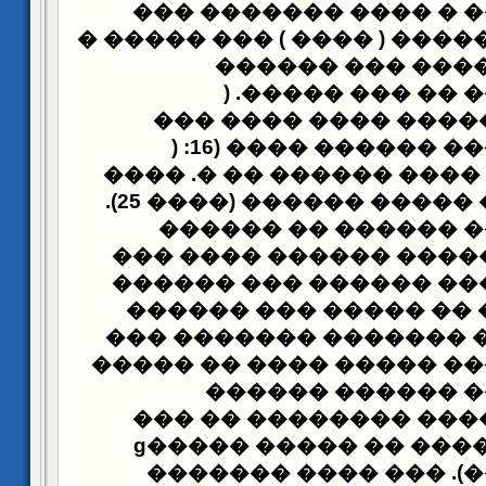
���� ������� ���
��
���� �� ���� ����� ( ���
������
�� ��� �
) .
�������� ����
��� ����� ������� 
) :
������� ������ �
����� ���� ������ �� �
��� ���� ���� ����� ������ (���� 25).
������ �� ������
�
������ �� ������� ��
������
������ ���� �
(����� ������ �� ���
��������). ��� ������
������� ������ ����� 
����� ������� 
�������� �� ���
���
��� (����� ������ �� ����� �����ɡ
�������
������ ���