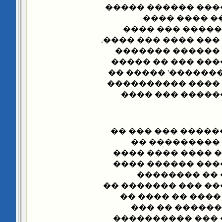
������ ��� �����
�� ������ �
����������� �
����� �������� ��
������� ������
������� ��� ���
���� '����� ��� �
����� �������� 
�������� �� ��
��� ������� ����
����� ������
�������� ������
���� ������ ���
������ ���� 
������� ��� �����
'��� ���' ���� �
�����.. �����
����� ������ ��