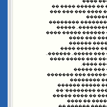
����� �
��� ��� ��� ���� 
����.. �� �� �����
����� 
������������� ��
�� ��� ����� ��
���� ����� ���� ��
��� ���� ��
��������.. 
������.. ��� �
����� ��� ����� ���
���� ����� ������
����� �
��� ���� 
���������� �� ���
���������..
���������.. ��
��� ��� '���� ��
����� ���� �� ��
��� ������..
������� ��� ��