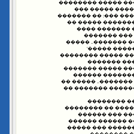
��� ��������� ���
�������������
���� ���� ����.. ��
������ �� ��� �
�� ���� �����
����� �����
������� �� �����
��� ����� '
����������� ����
���� �� ���
������� ���� ���
����� �� ���� 
�������� ����� ��
������ ����� ���
��� ��� ���
�������� ������
����� �������
������� ���� ��
���� ������ �� 