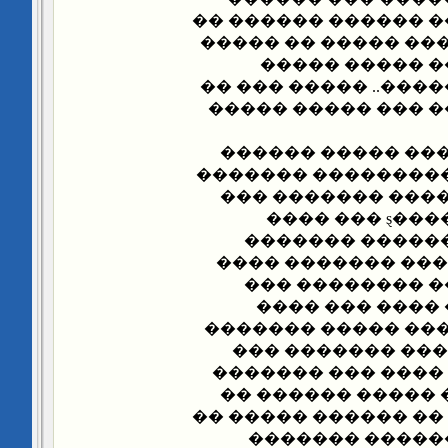
����� ���� ����� �
�� ��� �� ��� ����
����� ����� �
������ ����� �����
�� ��� ��������� 
���� �� ��� ��� 
�� ���� ���� ����
��������.. ���� 
�� ���� ���� ������ȿ ��� ����
����� ��� ����
��������� �����
��� ������ ���
������ ��� ��
���� ����.. �����
���������� ���
���� ��������� �
���� ���� ��� ��
������ ������� �� 
���� ������ �