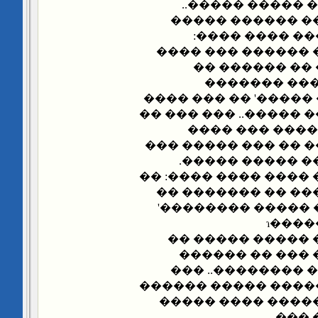
������ ������
���� ���� �� �
����� ������
����: �� �������
���� ���� ��
������� ���
�������� '����� ��
��� ���� ������� ��
�� ��� �� ���
������ ��� ����� 
������ �� ��� 
�����: ���� ���� ��
���� ��� ��� ���
����� ���� '����
��� 
�����: ���� ���
�����������.. 
������ �������
���� ������ �����
�� ������ ���� 
��� 