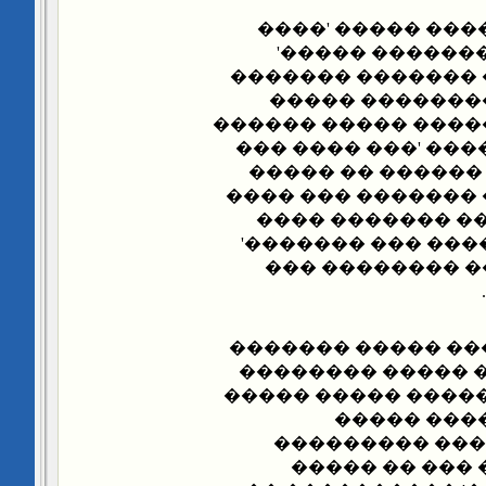
��� ���� ����� 
�����' ����� '
�������� �� ��� 
��������� ���
���� ������� ����
���� ����� �� ���
���� ���� ����'.
�������� �� ��� �
��� ��� �� ��� 
������� ���� '��
������ ��� ���
����� ���� ���� 
������.. ��� ���
�� '������' �����
���� ��� 
�������� ����
���� ���� ���