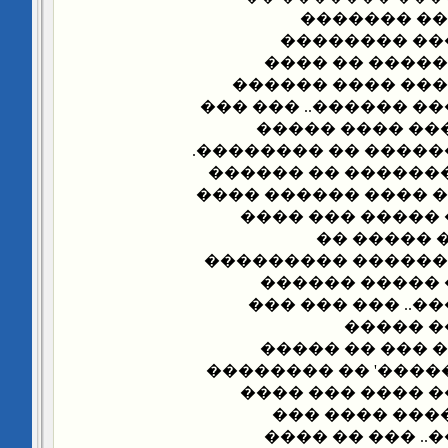
������� �
������� ���
��������� ��
������� ������
��� ������ ������ 
��� ������ ��
������ ����� �����
����� �� ����� ��
���������� ���� �
����� ����� ��
������ ���
�������� �������
����� ����� �
������ ���� ���
�������
���������� ��
����� '������� ��
�� ������ ����
��� �� �����
����� ����� �