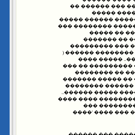
������ �����.. �
��� ��� ��
�������� ���� ���
��� ���� ���� ����
�� ��� ����
������� ����
�������� �����
���������� ��� ��
) ���� ��� ���
����� �� ����� ��
������� �����
���� ����� ���� �
�������� ����� 
���������� �� ���
��� ���� ����� ���
���� ���� ��
������� ������
��� ����� �����