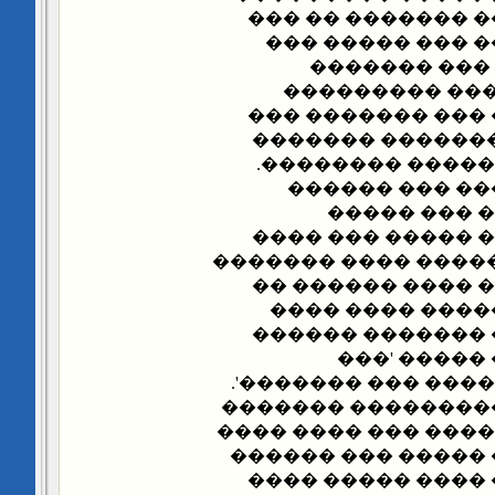
�� ������ �����
������� ����� 
������ ����
������.. ����
������ ����� ��
���� ���� ���� 
������� ������
���� ������ �
����� ����
���������� ����
���� ���� ��� ����
�������� ������
��� ������� ��
���� ����� ����
��� ��� ��
����������� ����
����� ����� ����
�������� ��������
�� ���� ������� �
������� ��� ���