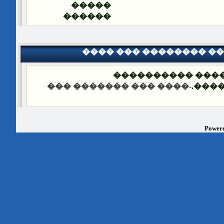
�����
������
���� ��� �������� �
��� ����: �����
-���� ��� ������� ���
����
Powere