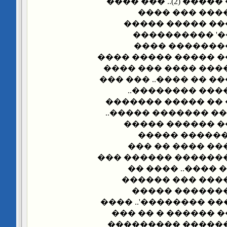
����� ����� ��� ����� (2).. ��� ����
������ ��� �
������ ����� �
'��������� ��
��������� ��
������ ���� ���� �
����� ��� ���� ��
���� ������ ����� �
���� ����� �� 
������ ��� ���� �
�������� ������� 
��� ���� �����
���� �������
��������.. ���
����� �� ����� ���
������� ������
����� ��� ��� 
��� ����� ���
������ '���� �����
� ������� ������
��� �� ������� �