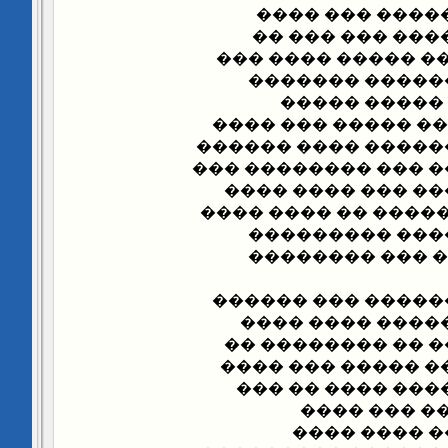
��� ������ ��
���� ���� ����
���� ������.. ���
������ ������
������� ���
������ ���������
���� ������� ����
������ ���� ���� �
�������� �� ���
���� ��������.. ��
����� ��� ���
��������� ���
������� ��� ����
������ ��� ���
���� �� �������
������ ��� �� ��
���� ���� �� ��
���� �����.
�������� ��