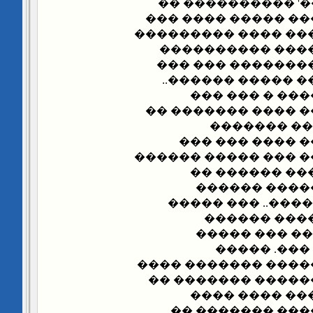
'��������� ����
����� ������ ����
���� ���� ���� ���
��� ����� ��� �
���� ��� ����� 
�� �������� �� �
��� ������ �
��������� � ���� 
������ ��
������� �� ��
����� ������ ��� �
����� ���� �
������� ���
������� ������
���� ����� 
������� ���
���������
��������� �� ����
���� �������� ��
���� ���� ��
�������� �� ��