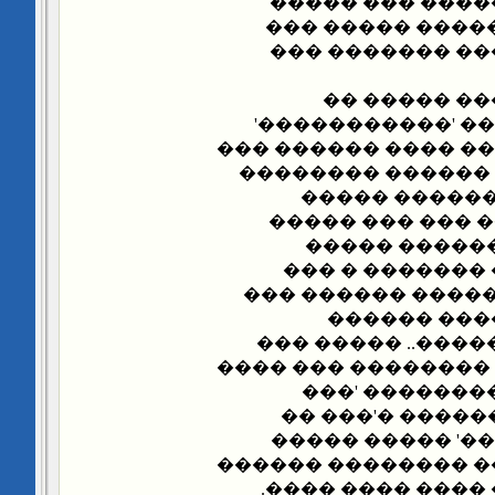
����� ������ �
������� �� ���
������ ����� �
���� ���� �
�������� ������
�������� ������� 
�������� ����� 
�� ����� �� 
����� ����'!!!'..
������ ���� 
�������� �� �
���� � ���� ��� 
����� ����
������� �� ��� �
������ ������� ��
������ �� ��
������' �� ���
������� ������
������� �� ����� 
����� ����� ���