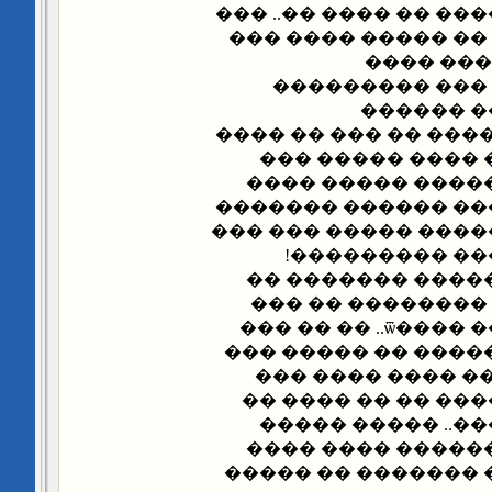
��� ����� �������� 
�������� ����� ��
���� ���
����������� �
������� 
��������.. ���� ���
��� �� ����� ��
���� ��� ����� 
�� �������� �����
������ ����� �����
��� ���� ����
����� �� ��� ��
������� ������ 
����� ����� ���� ����ѿ.. �� �� ���
�� ������� �� ���
�����.. ��� ����
������ ������ ��
����� ����� ���
������ ��� �� �
�� �� ���� ����� 