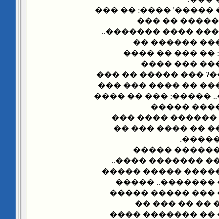
���� ����� '���� ��
������� ���
����������� �����
����� �� ���
��������� ����
����� ��� �
������ ��� �����ʡ ��� ����� �� ���
��� ����� ��� ����
��� ���� ������.. �
���� ����
�������� ����� 
��� ��� ��� ����
���� �
���� ����: �
����� ������.. �
����� �� ����� ��
�� �������� ���
��� ��� �������
�����.. �����
������� ��� ���