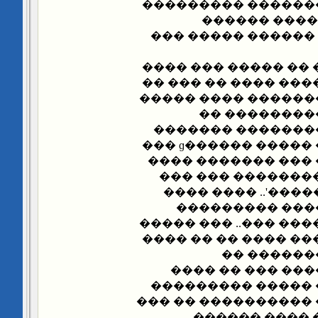
������� ����� ��
��� ���.. ��
�������� ����� �
���� ���� �� ��� �
�� ���� ������ ���
����� ����� �����
������ ����
������� ����� �
����� ��� ����� ����� ������ɡ ���
����� �� ������ �
����� �� ����� 
'���� ����� ����
����� ��� ���
���� �� ���� ������
�� ���� ��� ������
��� �����
�������� ���� 
���� ��� ������ 
�� ��� �������� ��
���� �� ����