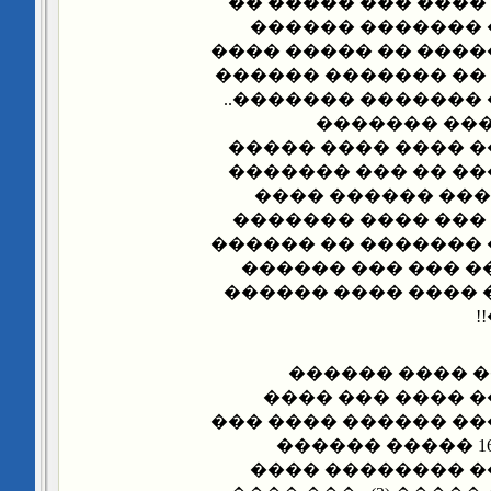
������� ������ ��
����� ����� ���
������� ��� ������
������� ������ ��
���� ������� �� �
�����: ��� 
������ ������ �� 
��� ���� ��������
�������� �����
����� �������� �
����� ���� ���� ��
����������.. ���
��� ����� ��� �� 
�
����� ������
������ ��� ���
���� ���� ������� 
��������.. ���� 16 ����� ������
����� ������� �