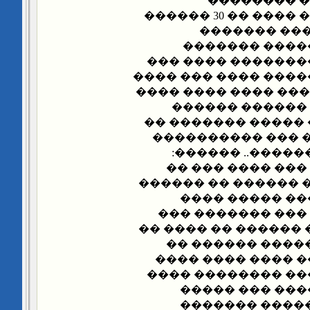
�������� 
��������� ����� ���� �� 30 ������
������.. ��
��������� ��
��������� ��� ��
����� ������� ����
���� ����.. ���� ��
������ ������
������ ���� ��� �
��������.. ��� �
����� ����� �� 
������ �������
������.. ���� ��� 
������ ���� �
��������� ���� 
���������.. ���� �
���� �� ��� ��
����� ������ ��
����� ����� ����
���.. �� ���� 
������ ���� �