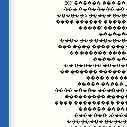
������ ������� �� ��� ������ '200
��� ���� ������
���� ������ ������ ����� 5 ������
����'.. ����� �� ��
����� ������
������
���������� �� ��
����� �� ������ �
���� ���� ����'
������� 
�'���������' ��
������ ������� �
���� �����ɡ ������
������� ����
����� ������ �� ��
�� ��� ���� ���
����� ��� �� �����
������� '���
������.. ���� 
�������� �����