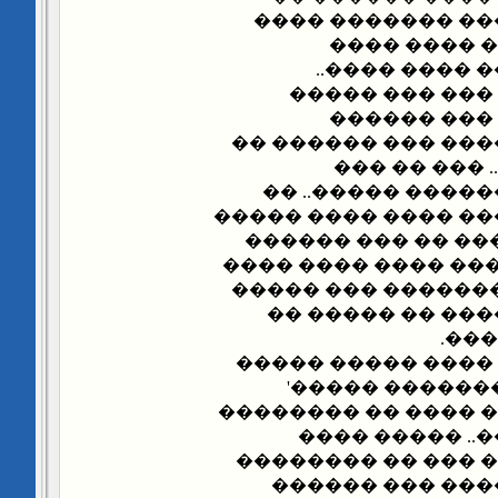
����� ����� ���
������ ���
������� ��� 
��������� ���
����������
������� ���� ����
������� ���
������� ���� ��
������ ���� ����� 
������ ���� �� �
�� �� ���� ���� ��
��� ��� ������ ��
������� ��� ��
���
������� ������ �
����� ����� '
���������� ���� �
�� ������ ���
������ �������� 
������ �� ����