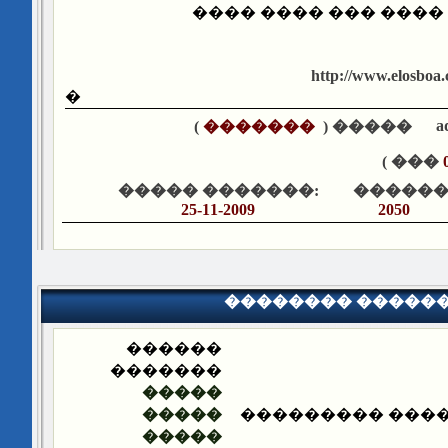
�������� ����� ���
http://www.elosboa.
�
a
)
�������
����� (
��� )
����� �������:
������
25-11-2009
2050
�������� �����
������
�������
�����
�����
�������� ����
�����