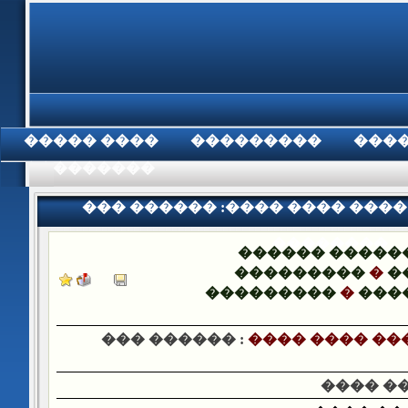
���� �����
���������
���
���������
��� ������ :���� ���� ����
��������
������ �����
���������
�
�
���������
�
���
��� ������ :
���� ���� ��
���� �