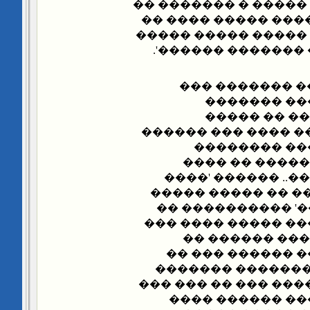
�������� ����� ���
� ���� ����� ����
����� �������� ��
������� ��� ��� 
���� ����� ��
������� ��
��������� 
����������.. ����
����� �� ��
��������� ��
�������� ������
�����' ��� ��� ��
'��������� ����
��� ������ ������
���� ���� ���
����� ����� ��
��� �����: ����
����� �� ��� �����
�� ������ ����