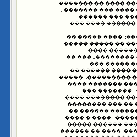
����� �� �������� 
����� �� ������ ��
�� �� ����� �
������� ������ 
���� ������ �����
������� ��� �����
�� ����� ��
������ �� ����� �
��� �������
������� �������
���� ���������� ��
�� ���� ��� �� �
���� ���� ���
�������� ��� ���
��� �� ��� �����
������ ��� ��� 
��� ���� ��� ����
������ � ��� �� 
�������.. ���� ����