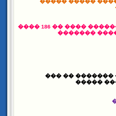
���� ��� ������
������ ��������� ���� �� 186 ����
���� ���� �
����� ����� ��
����� ��