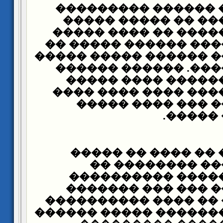
��� ����� �� ����
���� �� 186 ���� �� ����� �
������ ��� ����� �
�������� ����� ���
������� ���� ������
������ �������. �
�� ������ ������
���� ���� ����� ��
����� ������ ��
.
����� 
��� �� ����� �� �
����� �������
������ ��� �����
������� ���� ���
��� ������� �� ���
���� ���� �������� 