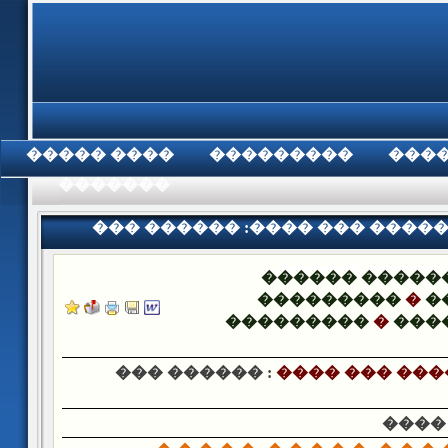
���� �����
���������
���
���������
��� ������ :���� ��� ����
����� �����
������ �����
���������
�
�
���������
�
���
��� ������ :
���� ��� ���
����