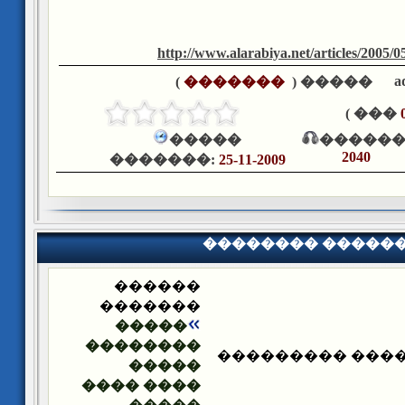
http://www.alarabiya.net/articles/2005/0
a
)
�������
����� (
��� )
�����
������
2040
�������:
25-11-2009
�������� �����
������
�������
�����
��������
�������� ����
�����
���� ����