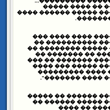
��� ����� ������ 
����� ������ �
������ ������ �����
.
������ 
���� ��������� �
������ ������ ��
������� ��� �����
"������� ����� �
������� ������ ��
����� ������� ��
�����. ����� ��
".
������ ����� 
������ ������ ���
��������� �� ���
������ ��� 