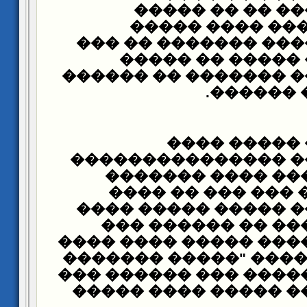
��������� ���
��������ʡ ���� ���� ��
������� ������ ��
������ ���� ��
����� ������ �����
.
���� ��
����� ����
��������� �� ����
�� ���� ������ 
"����� ����� ���
������� ���� ����
��� ����� ���� �
���� ���� ����� ���
��������". ����� "�
����� �� ������� ��
����� ���� �� ����