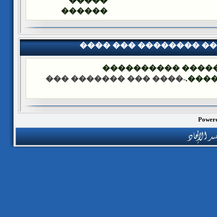
�����
������
���� ��� �������� �
��� ����: ������
-���� ��� ������� ���
����
Powere