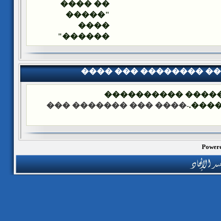
�� ����
"�����
����
������"
���� ��� �������� �
��� ����: ������
-���� ��� ������� ���
����
Powere