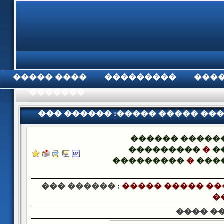
���� �����
���������
���
���������
��� ������ :����� ����� ��
����� ������
������ �����
���������
�
�
���������
�
���
��� ������ :
����� ����� ��
�
���� �