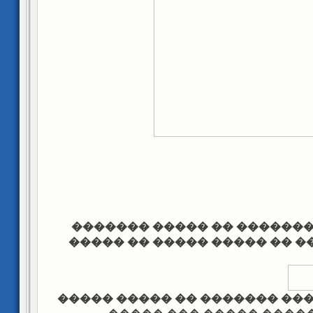
����� ������ �������� ��
������� ������� �� �����
������ ����� ���� �������