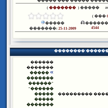
���������� ������� �
a
)
�������
����� (
��� )
�����
������
4544
�������:
25-11-2009
�������� �����
������
�������
�����
�������
"������
������"
�����
�������� ����
�����
�������