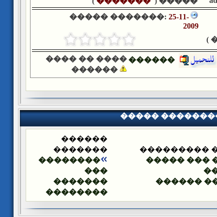
a
)
�������
����� (
����� �������:
25-11-
2009
�
���� �� ����
������
������
����� �������
������
�������
����� ����
��������
���� ��� �
���
�
�������
����� ��
��������