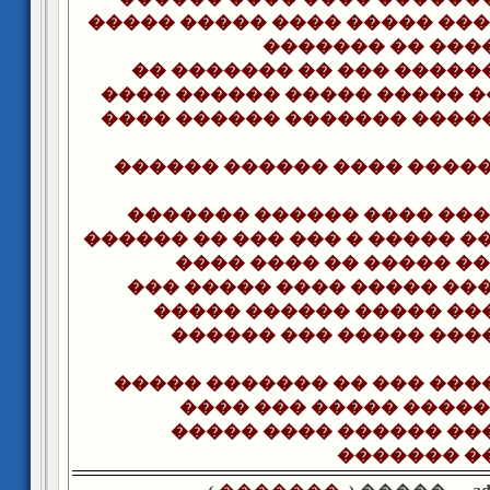
����� ����� ���� ����� ���
������� �� ���
�� ������� �� ��� �����
���� ������ ����� ����� 
���� ������ ������� ����
������ ������ ���� �����
������� ������ ���� ��� 
������ �� ��� ��� � ����� �
���� ���� �� ����� ��
��� ����� ���� ����� ���
����� ������ ����� ��
������ ��� ����� ���
����� ������� �� ��� ���
���� ��� ����� �����
����� ���� ������ ��
������� ��