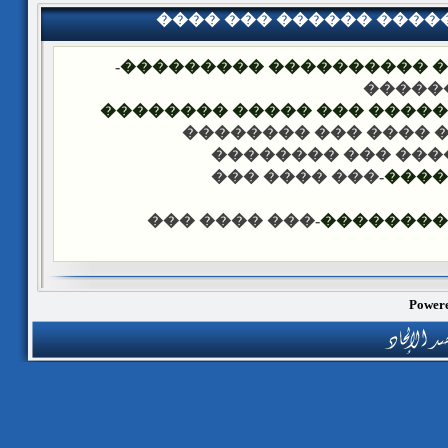
���� ��� ������ ���
-
�������� �� ��� ������
��� �
���� ����� �������� ��� 
-��� ���� ��� �����
-��� ���� ��� ���
-��� ���� ���
����
-��� ���� ���
������ �
Powere