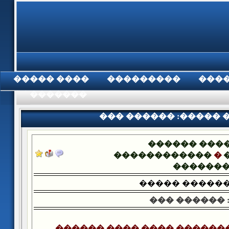
���� �����
���������
���
���������
��� ������ :����� 
������ ���
������������
�
������
����� �����
��� ������ 
������ ���� ���� ������