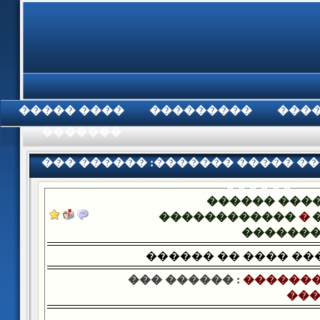
���� �����
���������
���
���������
��� ������ :������� ����� ��
������
������ ���
������������
�
������
������ �� ���� �
��� ������ :
�������
���