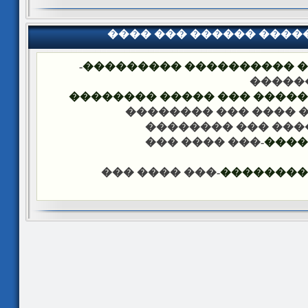
���� ��� ������ ���
-
�������� �� ��� ������
��� �
���� ����� �������� ��� 
-��� ���� ��� �����
-��� ���� ��� ���
-��� ���� ���
����
-��� ���� ���
������ �