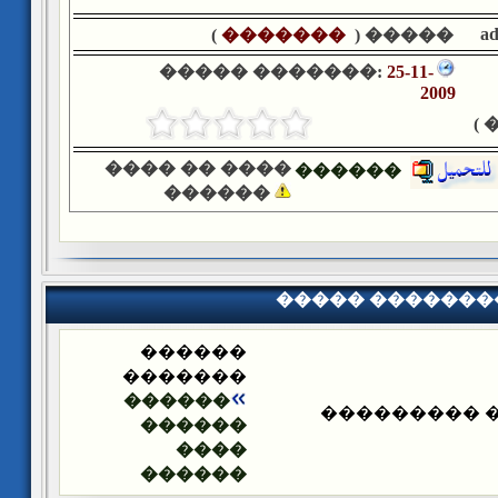
a
)
�������
����� (
����� �������:
25-11-
2009
�
���� �� ����
������
������
����� �������
������
�������
������
����� ����
������
����
������