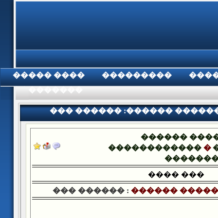
���� �����
���������
���
���������
��� ������ :������ �����
������ ���
������������
�
������
���� ���
��� ������ :
������ �����