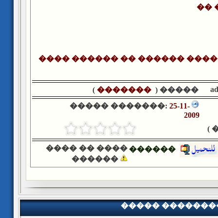
�� 
a
)
�������
����� (
����� �������:
25-11-
2009
�
���� �� ����
������
������
����� �������