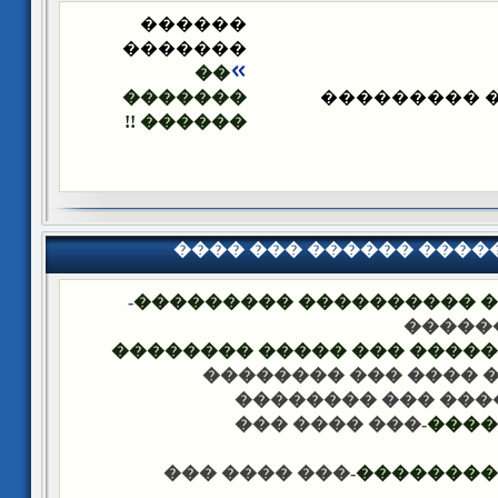
������
�������
��
�������
����� ����
������ !!
���� ��� ������ ���
-
�������� �� ��� ������
��� �
���� ����� �������� ��� 
-��� ���� ��� �����
-��� ���� ��� ���
-��� ���� ���
����
-��� ���� ���
������ �