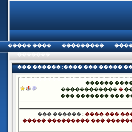
���� �����
���������
���
���������
��� ������ :���� ��� ����� �
��������� ��� ������ �����
������ ���
������������
�
�
��� ������� ��� 
��� ������ :
���� ��� ��
����� ��������� ��� �����