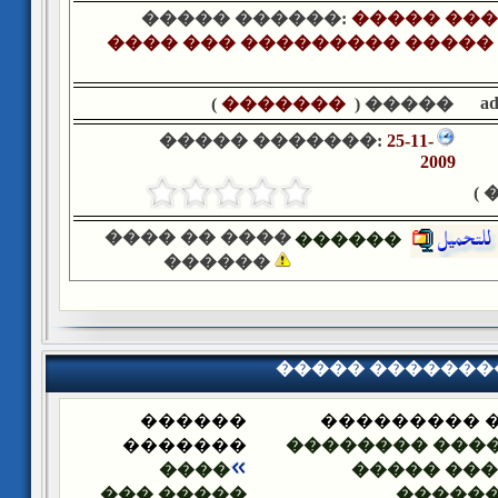
����� ������:
����� ���
���� ��� ��������� ����� 
a
)
�������
����� (
����� �������:
25-11-
2009
�
���� �� ����
������
������
����� �������
������
����� ����
�������
������� ����
����
���� ��� 
����� ���
�����