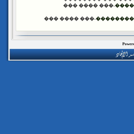
-��� ���� ���
����
-��� ���� ���
������ �
Powere