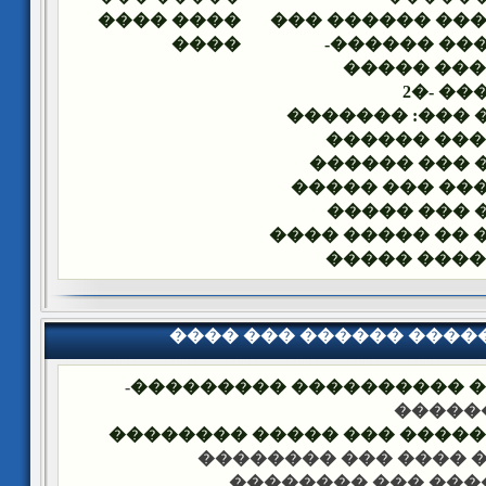
���� ����
��� ��� ������
����
������� ��
���� ��� 
�����
���� ���: ���
�� ����� �
���� ��� ��
������� ��� 
���� ��� �
����� �� �����
��� ����� 
���� ��� ������ ���
-
�������� �� ��� ������
��� �
���� ����� �������� ��� 
-��� ���� ��� �����
-��� ���� ��� ���