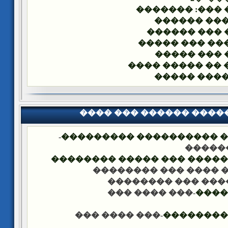
���� ���: ���
�� ����� �
���� ��� ��
������� ��� 
���� ��� �
����� �� �����
��� ����� 
���� ��� ������ ���
-
�������� �� ��� ������
��� �
���� ����� �������� ��� 
-��� ���� ��� �����
-��� ���� ��� ���
-��� ���� ���
����
-��� ���� ���
������ �