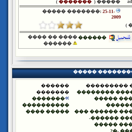
a
)
�������
����� (
����� �������:
25-11-
2009
�
���� �� ����
������
������
����� �������
������
����� ����
�������
������� ����
�������
���� ��� 
����������
�����
����� ����
��� ��� ������
������� ��
���� ��� 
�����