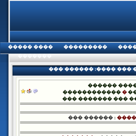
���� �����
���������
���
���������
��� ������ :���� ���
������ ���
������������
�
�
��� ������� ��� 
��� ������ :
����