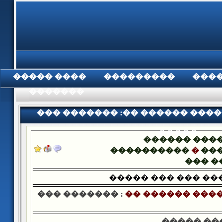
���� �����
���������
���
���������
��� ������� :�� ������ ����
�����ȿ
������ ���
����������
�
���
��� �
����� ��� ��� ��
��� ������� :
�� ������ ����
����� ��