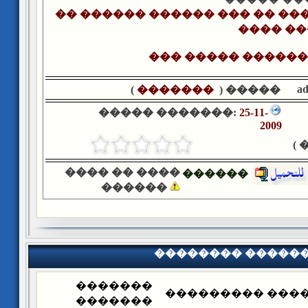
�� ������ ������ ��� �� ��
���� ��
��� ����� ������
a
)
�������
����� (
����� �������:
25-11-
2009
�
���� �� ����
������
������
�������� �����
�������
�������� ����
�������