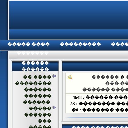
���� �����
���������
���
���������
������
������
�� ����
������
�
��������
���� 
������
������� ��
������
4648
��� ������ :
������
53
��� �������� 
�����
�
0
��� ������� 
������
���
�����
���� ��� ����