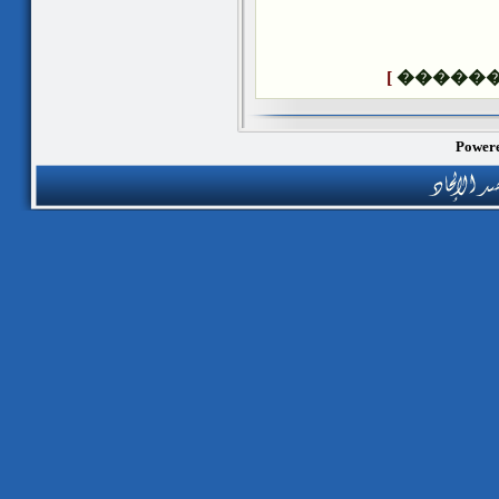
]
�����
Powere