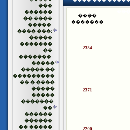
���
��
������
����
�� ����
�������
�����
���� ���:
�����
�������
2334
��
�������
�����
����� ��
���������
�� � ����
�����
2371
�����
�������
��
������
������
�� �����
2200