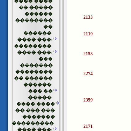
���� ����
�� �����
������
2133
��������
��
������
2119
���� ���:
��������
���� ���:
2153
���
�������
��������
2274
�� ������
������
��� ��
�����
2359
���� ����
�� ��� ���
�������
���������
2171
���� ���: