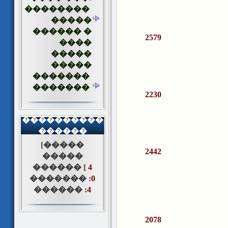
��������
�����
������ �
2579
����
�����
�����
�������
�������
2230
����������
������
[�����
2442
�����
������ [
4
������� :
0
������ :
4
2078