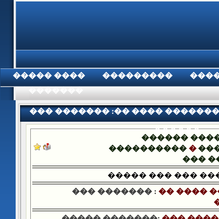
���� �����
���������
���
���������
��� ������� :�� ���� ������
������
������ ���
����������
�
���
��� �
����� ��� ��� ��
��� ������� :
�� ���� 
����� �������:
���̡ ���