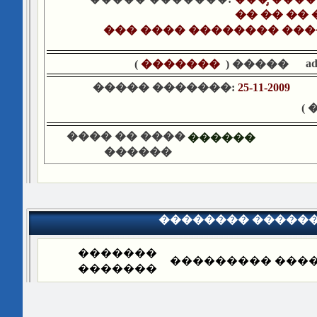
�� �� ��
��� ���� �������� ���
a
)
�������
����� (
����� �������:
25-11-2009
�
���� �� ����
������
������
�������� �����
�������
�������� ����
�������