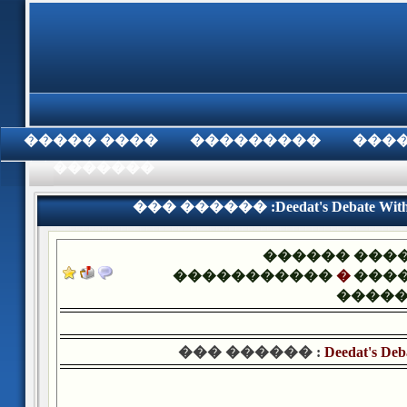
���� �����
���������
���
���������
��� ������ :Deedat's Debate With A
������ ���
�����������
�
����
����
��� ������ :
Deedat's Deb