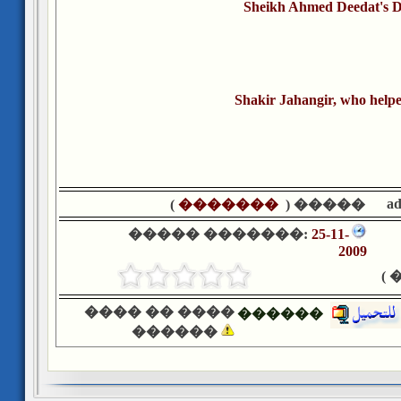
Sheikh Ahmed Deedat's D
Shakir Jahangir, who helped
a
)
�������
����� (
����� �������:
25-11-
2009
�
���� �� ����
������
������