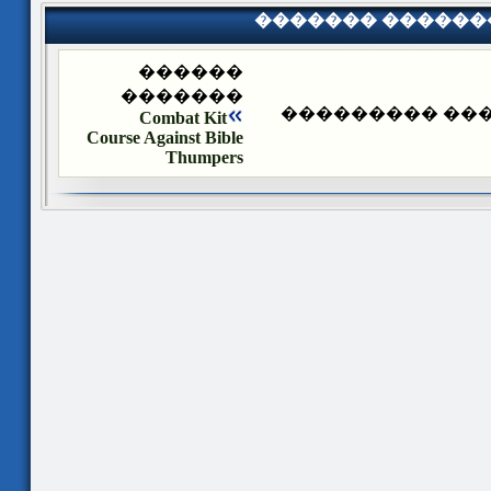
������� ������
������
�������
������� ����
Combat Kit
Course Against Bible
Thumpers