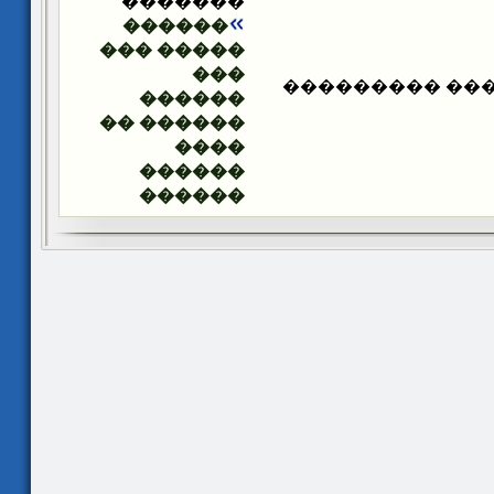
�������
������
����� ���
���
������� ����
������
������ ��
����
������
������