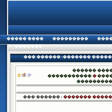
���� �����
���������
���
���������
��� ������ :������� �����
������ ���
�����������
�
����
��������
��� ������ :
������� �����