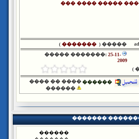
��� ���� ����� ���
a
)
�������
����� (
����� �������:
25-11-
2009
�
���� �� ����
������
������
������� ������
������