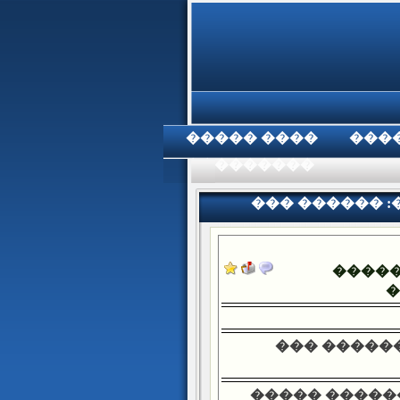
���� �����
���
���������
��� ������ :�
����
�
��� ������
����� �����