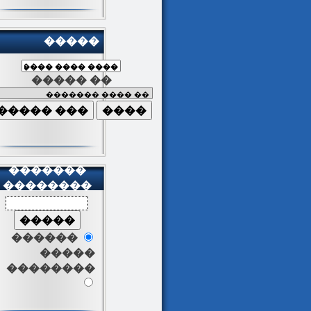
�����
����� ��
�������
��������
������
�����
��������