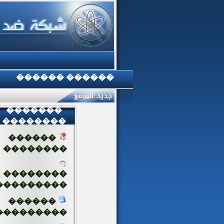
������ ������
�������
��������
������
��������
��������
���������
������
���������