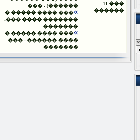
��� 11
������) - ���
������
��� ���� ����� �
������� ���� ���-
�������
��� ���� ����� �
���� ������ - ���
�������