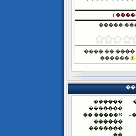
)
����
����� ��
���� �� ����
������
��
������
�������
����� ��
�
������
�������
��