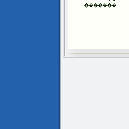
�������