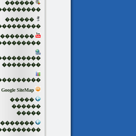
������
���������
������
���������
�������
���������
���������
��������
���������
Google SiteMap
�����
������
�����
��������
���������