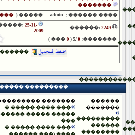
�������
��
admin
���
����� (
���� ������ :
�����:
25-11-
�
������:
2249
2009
��� )
0
/5 (
0
�������:
���
������
�����������
����� ���������
������� ���������
������
��� ���� ����� �
�������
���� ����� ������ -
���������
���
�
������
��� ���� ����� �
��
��������
���� (��� ������