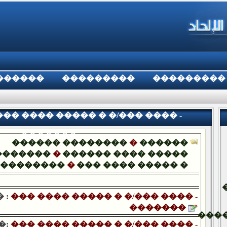
������
���������
���������
�� ���� ����� � �/��� ���� -
�������
������ ��������
�
������
�������
�
������ ���� �����
��������
�
��� ���� ����� �
 :
��� ���� ����� � �/��� ���� -
�������
���
�:
��� ���� ����� � �/��� ���� -