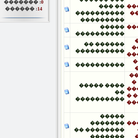
������� :
0
�� ���
������ :
14
����������
���������
�����
����������
������ ��
����������
����������
���� �����
��
����������
�����
�������
�������� ��
�������