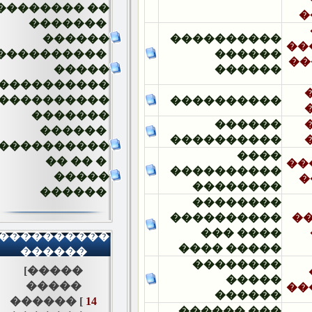
�������� ��
�������
������
����������
����������
������
�����
������
����������
����������
����������
�������
������
������
����������
����������
����
�� �� �
����������
�����
��������
������
��������
����������
���� ���
����������
����� ����
������
��������
[�����
�����
�����
������
������ [
14
��� ������