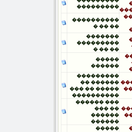
���������
���������
����������
�� �� �
�������
���������
�� �� �
�����
������
���������
������ ��
����� �� ���
����������
��� ������
�� ���
������
������
�����