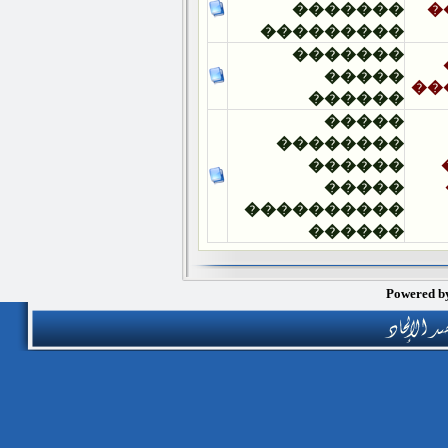
�������
���������
�������
�����
������
�����
��������
������
�����
����������
������
Po