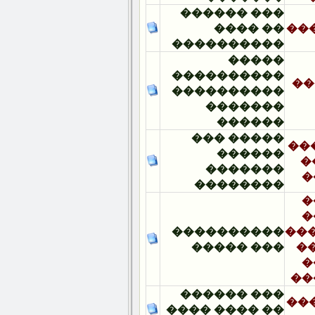
��� ������
�� ����
����������
�����
����������
����������
�������
������
����� ���
������
�������
��������
����������
��� �����
��� ������
�� ���� ����