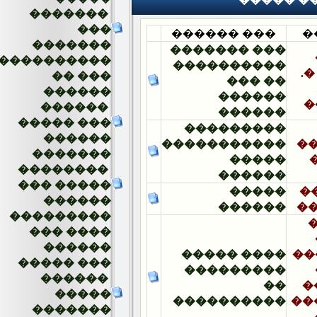
�������
���
��� ������
�������
��� �������
����������
����������
�� ���
�� ���
������
������
������
������
����� ���
���������
������
�����������
�������
�����
��������
������
��� �����
�����
������
������
���������
��� ����
������
���� �����
����� ���
���������
������
��
�����
����������
�������