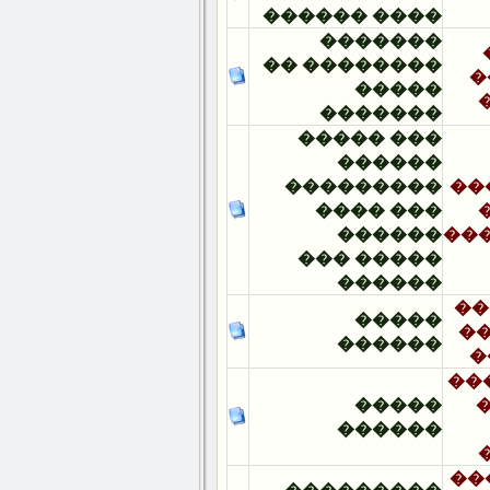
���� ������
�������
�������� ��
�����
�������
��� �����
������
���������
��� ����
������
����� ���
������
�����
������
�����
������