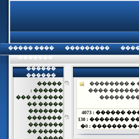
���� �����
���������
���
���������
������
������
�����
��������
�
������ :
��� ������ 
���� �� ���
������ �
����� ��
�������
4073
��� ������ 
�������
130
��� ��������
�������
�
0
��� ������� 
����� ��
���� �