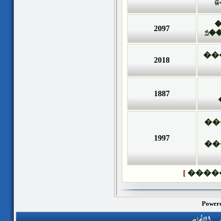
�
2097
��
��
2018
1887
��
1997
��
]
����
Powere