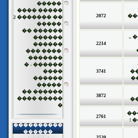
�����
����� ����
2072
��
�� ������� 2
�����
������ ��
��
������
2214
������
���� ���
�������
������ - �
3741
����
�
������
�
�����
������ ��
3872
����� ����
�
�
��
2761
��
����������
������
2520