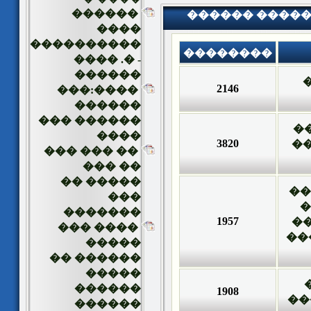
������
������ �����
����
����������
��������
- �. ����
������
2146
����:���
������
������ ���
�
����
3820
��
�� ��� ���
�� ���
����� ��
��
���
�
�������
1957
��
���� ���
��
�����
������ ��
�����
������
1908
��
������