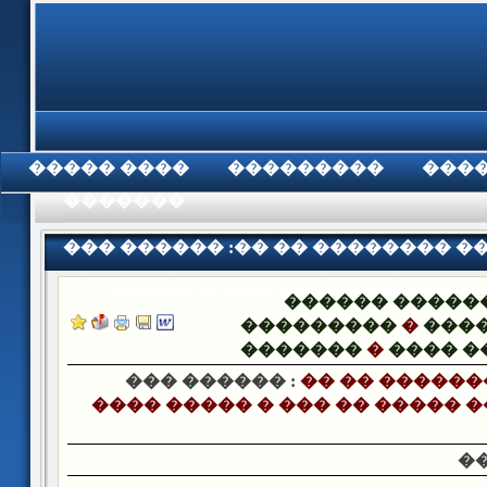
���� �����
���������
���
���������
��� ������ :�� �� �������� �
����� � ��� �� ����� ����
������ �����
���������
�
����
�������
�
���� �
��� ������ :
�� �� ������
���� ����� � ��� �� ����� 
�