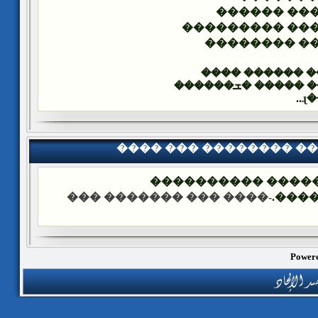
������� �
������� ����
������ ���
����� ������
������ ����� �ܫ
�
���� ��� �������� �
��� ����: ������
-���� ��� ������� ���
����
Powere