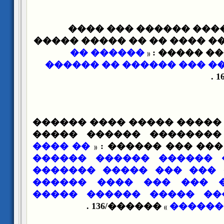
��������� ������ ��
����� ��� ����� ���� �� 
������ ��
����� �� 
(
(
������� ���� �� ��� ��
� ��� ������� ����� ���
����� ����� �������� 
�� ����
������ ����� ��
(
(
����� ������ ������ �
������� ���� ��� ��� 
���� ���� �� ��� ���
�������� ����� ����� 
������/136 .
��� ��
)
)