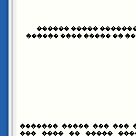
�� �� �������� �����
���� ����� � ��� �� ���
��� ���� ���� ��� ��� 
����� �� ������ �����