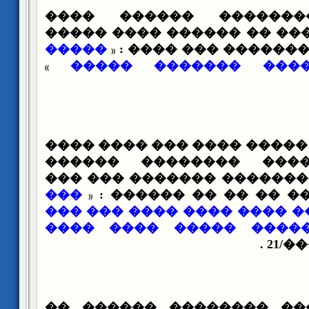
���� ��� �������� 
������� ������� �� ����
�����
����� ���� ������
(
(
����� ��� ���� ��
)
)
��� ������ �� ����� ����
���� ���� ���� ����
������ ���� �������� ��
���
���� ��������� �� �
(
(
��� ��� �� ���� ���� ���
���� ���� ������ ���
���
�������� ����� ������