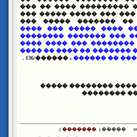
����� ������� ��������
����� ������ ��� ��� ��
����� ����� �� �����
����� ���� ����� ��� 
����� ��� ���� ��� ���
����� ������ �������� 
����� ��� ���� ������� �
������/136 .
��� ��� ���� 
)
)
�� ���� ���� ����� 
���� �� ���
a
)
�������
����� (