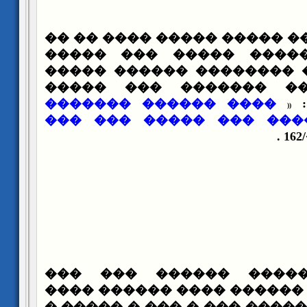
������� ������ ����� ��
���� ����� ����� ���
����� ���� �� ��������
������� ����� �����
���� ������ �������
�
(
(
���� ���� ����� ��� �
��������� ������ ��
����� ���� �� ������ ��
������� ��� ������ ��� �