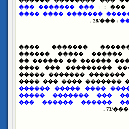
����� ���� ��� ��� ��
��� ������� ���
��� �
(
(
���� ����� ������ ����
���/28 .
�
)
)
��������� ������ �
������ ���� ������ 
������ �������� ������
������� ������ ������
����� ������ ������� 
������� ����� ������� 
�������� ���� ����� �
������� ����� ��� �
������ ������ �����
�����