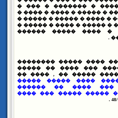
��� � ��� � ���� � ��
������� � ����� � ����� �
���� � �� ����� � ���� � 
������ � ����� � ����� � 
���� � ���� � ���� 
��
������� ������ ���� �
������ ��� ���� ��� �
������ ���� ���� �����
������� ���� ����� �
������ ��� ��� ���
�������� ���� ����� �