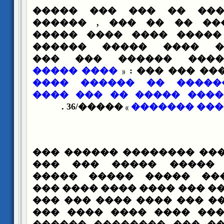
��� ����� ���� �� �
������� ������ �� �� 
������� ��� ����� ���
������� ���� ���� �
������� ������� ���
���� �����
�������� ���
(
(
�� �� ��� ������ ��
�������� ������� ����
�����/36 .
����� �� ��
)
)
��� ��� ���� ��� ������
��� ������� ����� �
�������� ����� �����
���� ����� ���� ��� ����
��� �� ��� ���� ��� ���
���� ������ ��� ���� 