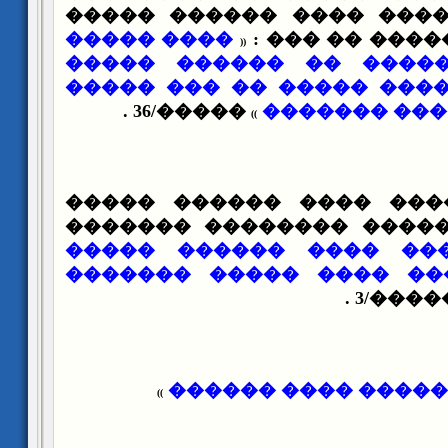
����� ����� ���� ����
���� �����
����� �� ��� 
(
(
�� �� ��� ������ �� 
�������� ������� �����
�����/36 .
����� �� ��
)
)
������ �������� ���� 
����� ��� ������� ���
��� ���� ������ ����
������ ��� ��� ���� �
�� ����
������ ���� ����
)
)