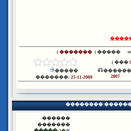
���� 
a
)
�������
����� (
��� )
�����
������
2807
�������:
25-11-2009
�������� �����
������
�������
�2:�����