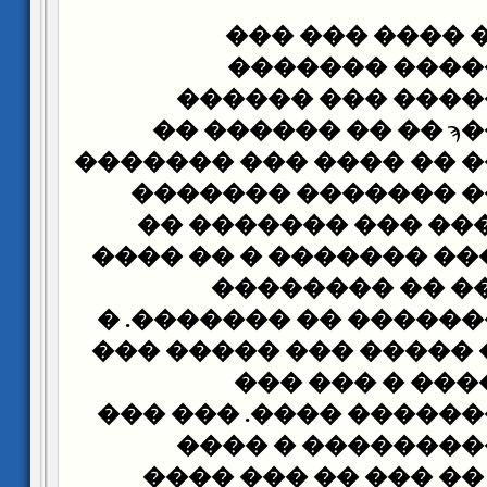
� �� ����� ��
�������� ���
�������� �����
������� ����ϡ �� �� ������ ��
������ ����� �� ����
������� ���� ����
��������. � ��� ��
��� ����� ���� �����
��� ���� �� ��
�������� �������� �
�� �� ������ ����� �
���� ��� ����
������� ��������� �
������� ������
���������� �� ���