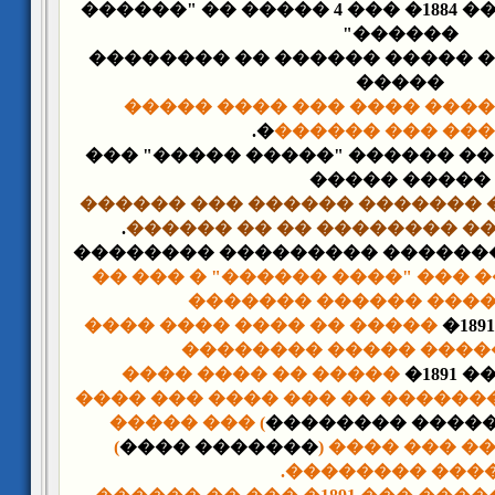
- ��� ��� 1879� � ��� 1884� ��� 4 ����� �� "������
������"
- �� ��� 1884� ���� ����� ������ �� �
�����
����� ���� ��� ���� ���
�.
������ ��� ��
- �� ��� 1888� ��� �� ������ "����� ��
����� �����
���� ������� ������ ��� ��
.
������ ������ �������� 
���� ��� "���� ������" � ��
���� �� ���� ������
����� �� ���� ���� ����
����� ������ ����� 
����� �� ���� ����
- �
������ ����� �������� �� ��
) ��� �����
����� �������
)
������� ����
����� �������