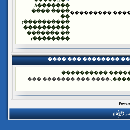
�������ߡ
���� ����
�������� ����
��
����������(
����������
�� �������
��������)
���� ��� �������� �
��� ����: ������
-���� ��� ������� ���
����
Powere