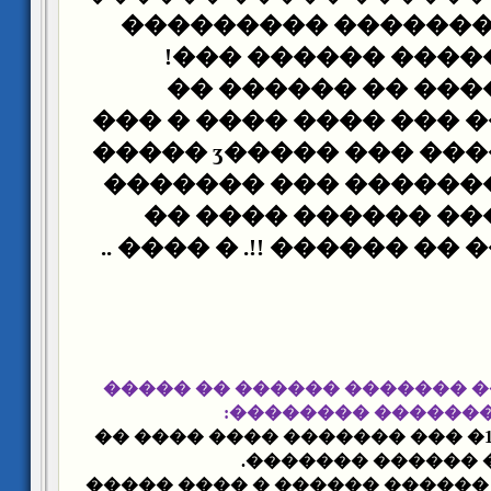
�����. �� �� �����
���� ����� �����
� ����� ������� 
����� ������ ��� ���
������� ������ ��� �����ӡ �����
���� ����� �������
��� ��� ������ ��
���� ������� �� ������
���� ���� ���� ������� ��
���� ������� ���
- �� ��� 1839 ��1840� ��� ������� ���� ���� ��
���� ������ ����
- �� ��� 1846� ��� ������ ������ � ��