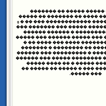
������� ����� ����� ��
�������� ������ ���� �� ��
������� �� ������� �������ɡ � �� ��� �����
��� ������� ��� ����� �����
������ ������ � ��������ǡ
����� ��� ������ ����� ��� 
� �� ���� ��� ���� ������
������� � �������� �� ��
������ ��� ��������� � ���
������ ��� ����� �������� �
����� ���� ��� �����ѡ � �� ���� �����
������� �� ����� ��� � ���
��� �����.