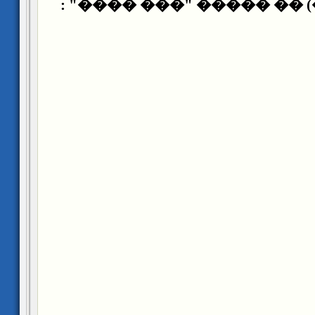
(����������) �� �����