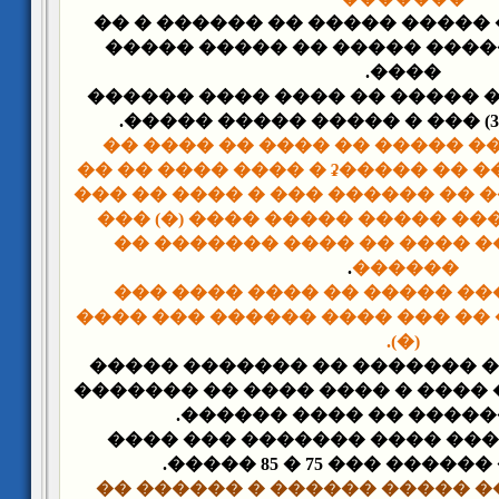
- �� ��� 1905� ��� ����� ����� �� ����
����� ���� ������ ����� �
����.
- �� ��� 1907� ���� ����� �� ���� ���
���� ����� �� ���� �� ����
������ �� ������ �� �����ʡ � ���� ���� �� ��
������� ������� �� ������ �
������� ���� ��� ����� ���
������ ������ ���� �� ��
.
������
���� ����� �� ���� ���� �
����� �������� �� ��� ���� 
(�).
- �� ��� 1907� ���� ������� �� ������
���� ����� ���� ���� � ����
�� ���� ������ �� ���
- �� ��� 1907� ����� ���� ������� ��
���� ���� ������ ��
���� ����� ������ � ������