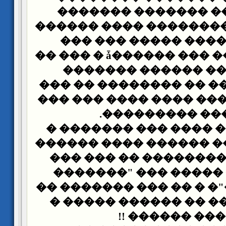
������ ��� ������
������� � ��������� 
��� ���� ���� ����
������� ���� ��� ������ǡ � ��� ��
����� ���� ������
������� ���� �� ����
��� ����� ���� ���� 
��� ��� �����
�� �� ��� ���� ��� �
�������� ��� ������ 
���� ���� �������� 
���� ���� ����� ��
����������"� � �� ��
����� ����� �� ����
������� ����