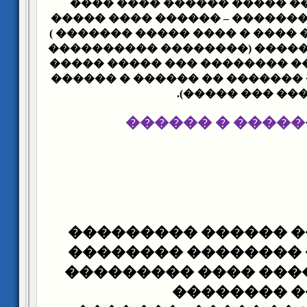
������ ��� ��� ����� ���
(�������� ����������� – ��
����� ��� ����� ���� � ����
� ������� ���� ����� (����
– ������ ���� ��� �������� 
���� � ���� ��� ������� �� 
���� ��� �����
������� �����
� ���������� �����
�������� �� ������
���� ����� ���� ��
���� �����