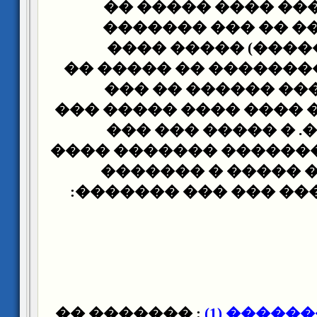
� �� ��� ���� ���
�������� �� ��� 
(����������) ���
�������� �������� �
�����ȡ ��� ������ �� ��
�������� �� ���� ���
�������. � �����
��������� ������� �
����� �� ����� �
����������� ��� ��
: ������� ��
-�������