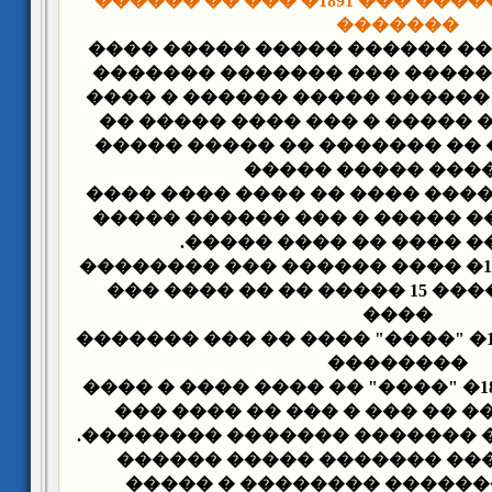
�� ���� �� ������� ��� 1891� ��� �� ������
�������
- �� ��� 1892� ����� ������ ����� ���
- �� ��� 1892� ��� ������ ����� �����
���� ��� ����� ����� � ���
������� ����� �� ������� 
������� ����� �
- �� ��� 1893� ������� ���� �� ���� �
����� ��� ����� ����� � ��
���� � ��� ���� �� ��
- �� ����� ��� 1893� ���� ������ ��� ��������
"����" ����� ���� 15 ����� �� �� ���� ���
����
- �� ����� ��� 1894� "����" ���� �� ��� �������
��������
- �� ����� ��� 1894� "����" �� ���� ���� � ����
�� ������� ��� �� ��� � ��
������ ������ � ������� ��
- �� ��� 1897� ���� ������� ����� �
������� ��������� ����