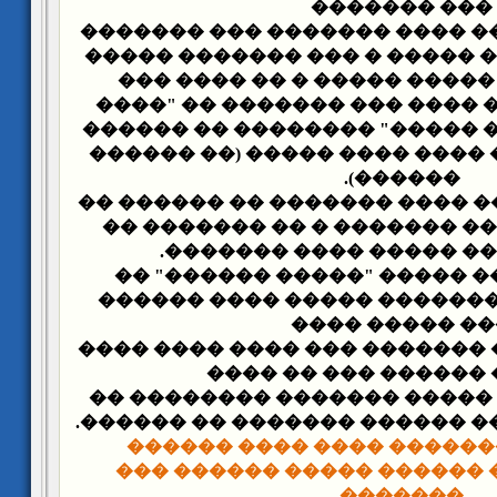
��� �������
- �� ��� 1902� ����� ���� ������� ���
���� ���� ����� ����� � ��
�� ����� ��� ����� ����� 
����� ������. � ���� ��� �
����� ���� ���� �����" ���
� ���� �� ����� ���� ���� �
������).
- �� ��� 1902� ����� ���� ������� �� �
����� ������ �� ������� �
���� ������ ����� ���
- �� ��� 1903� ��� ����� "����� �����
������ ����� ������� ���
��� ����� ���
- �� ��� 1903� ���� ������� ��� ���� �
������ ������ ��� 
- �� ��� 1904� ��� ����� ������� ����
���� ������ ���� ������ ���
������� ���� ���� �����
������ ����� ������ ����
�������