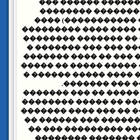
������� ������ ��
������� ������� 
(�������� ��������
����� ����� ���� ���
��� 1889�. ��� �� ������� �
������ �� ��� ��� ��
��� ���� ��� ��� �� 
����� ����� ����� ��
����� � ���� ���� ��
����� ��� ���
� ������ ����� �� ��
����� ������� �� ���
�������� ��� �� ��� 
������� � ������� ��
���� ������� ������
�����. ��� �������