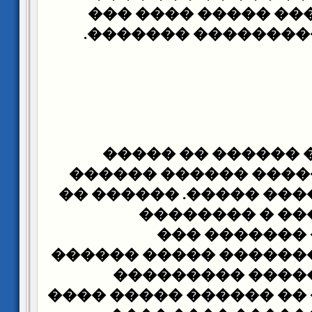
��� � ���� ���� ��
�������� ��������
� �� ����� �� ���
�������� ������ ��
�� ����� ������ ����
���� ��� ����
�������� ��
��������. �������� 
����� �� �����
������ ���� �� �����