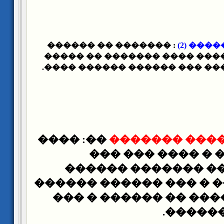
: ������� �� ������
- ����
�������� ������� ���� ��
����� ������ ��� ��� �����
��: ����
����� �����
����������� � 
������ɡ ����� ������� 
������ ����� � ��� �
�� ���� ������� �� 
���� ��