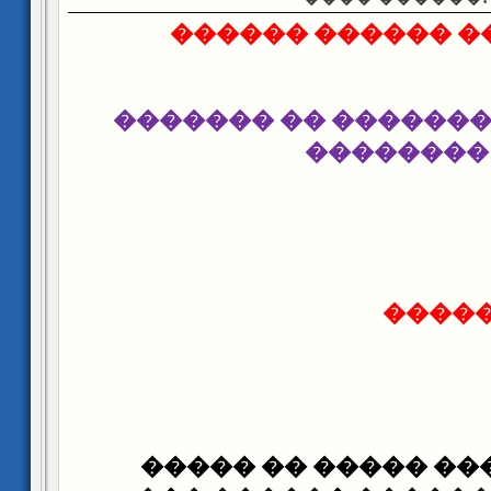
��� ���� ������
������� �������� 
��������
����:
�� ����� ����� ��