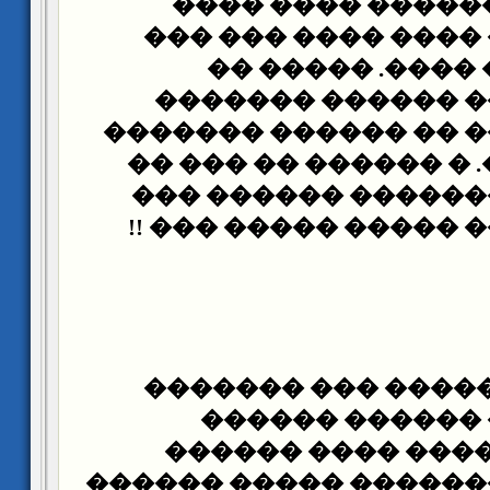
����� ��� �����
��������� � ���� 
���� ��� ��� �
������ ����� ��
������ ����� �� ��
�� ��� �����. � ���
������� ���������
��� �������� �����
� ��� ����� �����
�������� �� �
������ɡ ������� ���� 
�������� �������� �