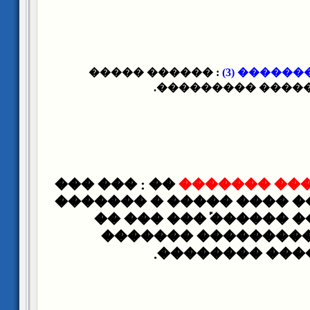
: ������ �����
- �������
�������� ������
�� : ��� ���
����� ����
�� ������� ��� ���� ��
���� ������ �� ����
���� �� �� ������
�������� �� �