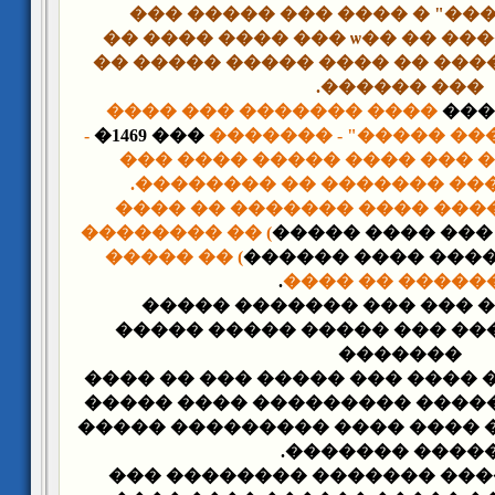
"������ ������" � ���� �
������� � ������ �� ��ѡ ��� ���� ���� ��
���� ����� ������ �� ���� 
��� ������.
���� ������� ��� ����
-
��� 1469�
����� ����� "���� �
�� �� ������� ��� ���� �
������� � ���� ������� 
����� ���� ������� �� ��
) �� ��������
��� ��� ���� �
) �� �����
��� ��� ���� ���
.
������� �� ��
- �� ��� 1908� � ��� ��� ������� ��
��������� ���� ��� �����
�������
- �� ��� 1914� ���� ���� ��� ����� ���
�� ��� ����� � ����� �����
����� ��� ����� ���� ���� 
������ ������
- �� ��� 1914� ����� ������� ������