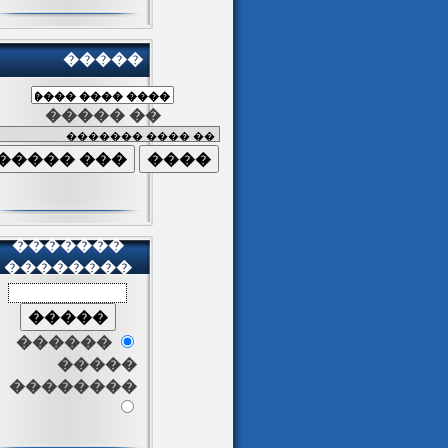
�����
����� ��
�������
��������
������
�����
��������