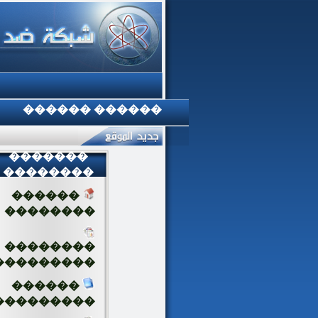
������ ������
�������
��������
������
��������
��������
���������
������
���������