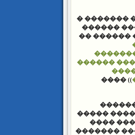
: �� �� ���
������� �
����. � ��
������
������ ���
���
����
))
������
������� ��
��� ���
���� �����