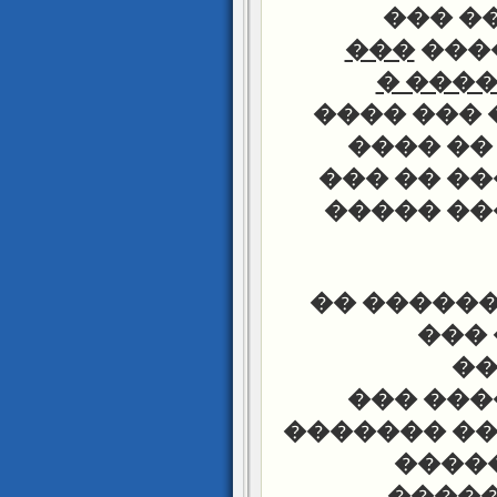
���
��
���
�����
�� �� ���
��� ���
������� �
������ �
������ �
����
��
��� ���
����� ��� 
�� ��
�����