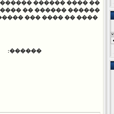
 �� ���
�� ���� ������
��� �� ����� ������� �
��� �� ���� ��� ������
:
������