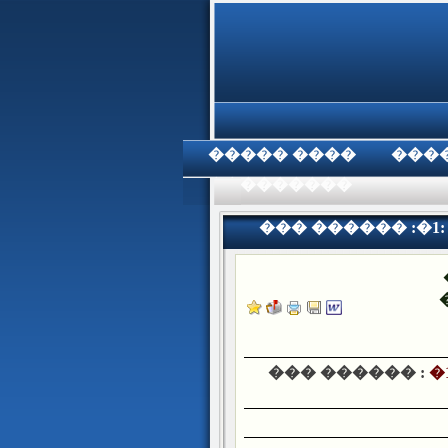
���� �����
���
���������
��� ������ :�
��� ������ :
�