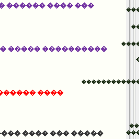
��� ������ ������
��
�
���
��� ����� ��� �����
�����������
���� ������
�
���� ������ ������
��