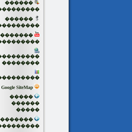
������
���������
������
���������
�������
���������
���������
��������
���������
Google SiteMap
�����
������
�����
��������
���������