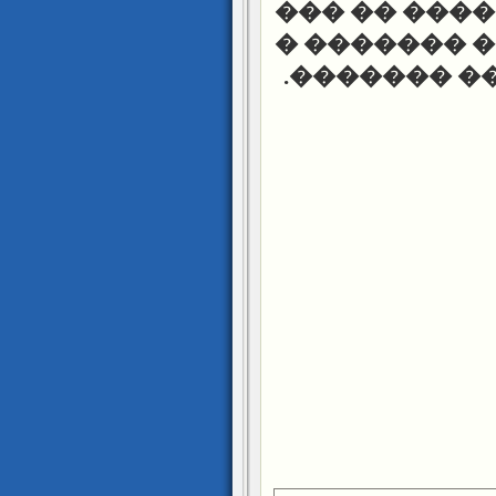
����������
������ ���
.
�������
�