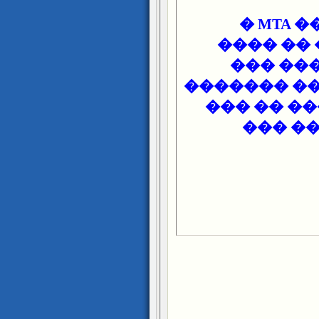
�
MTA
�
���� ��
��� ) �
���� �����
�� ���
��
���� �