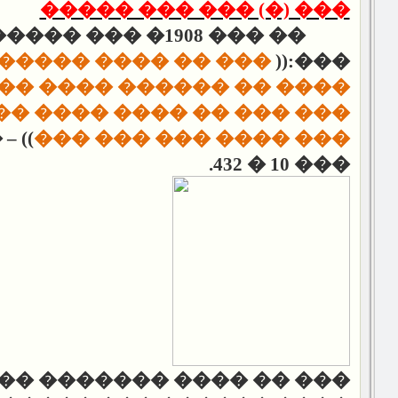
��� (�) ��� ��� �����
�� ��
�� ��� 1908� ���
���� ������� ����
���:((
���� ����� ���
���� ��
 ���� ���� ��� � ��� ��
�
–
))
���
��� ���� ��� ���
.
��� 10 � 432
�� ������� ���� ����. �