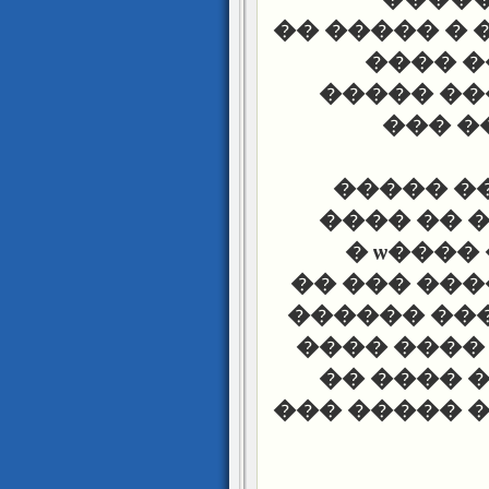
������ ���
��� ��
������� 
��� �
� �� ��
������� 
���� ������ �� ��� ����ѡ �
���� �� ��
� �� ���� 
��� �����
������ �
���� �����