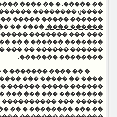
 �����. � �� ���� �����
����ȡ �������� ���������
� ����� ����� ������ �
 ����
����
������ ����.
 ������� ����� �� ����
����� � �� ���� �� ���
����� �� ��� ��� �����
.
�������� �������
�
� �� ���� ������� �
 �� ����� ��� ���� ���
���� ����� ������ ���
� ���
�������� ��� ���
���������� �� �������
� �������� � �� ������
��� ������� ��������