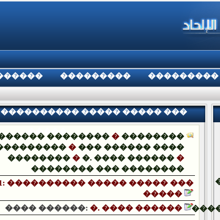
������
���������
���������
1: ���������� ����� ����� ���
�����
������ ��������
�
��������
���������
�
��� ������ ����
��������
�
�. ���� ������
�
�������� ��� ��������
1: ���������� ����� ����� ���
�����
���� ������:
�. ���� ������
���