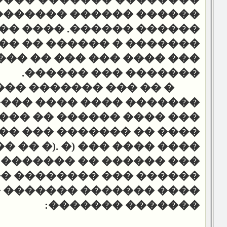
��� ������� � ����� ��
��
������ ������. ����
� ������ �� ���� �����
��� ��� ��� �� ���� ���
.
������
������� ���
� ������� ���� �����
���� ���� ���� �� ����
���
����� ��� ����� ��� ��
������
).
���� ���� ��� (�
� �� ������� ���� ����
�� �������� �� ���� ��
�� ������� � ����� ���
������� �������: