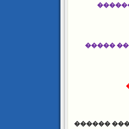
��� �
�������
����� ��� 