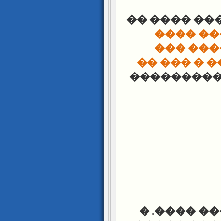
������� ��
��� �� 
������ 
��� ��� ��
��������
��� �� ��