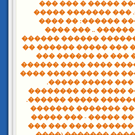
���� ����� ����� 
��������. ��� ����
�� ����
����� ����
������ ������ .. 
�������� ������� ��
���� � ����� ��� ���
���� ���� ��� �� �
������� ������ ���� 
��������� ��� ��� ��
������ ��� �����
�� ����.. ��� ���� �
���� ��� ������� ��
���� ��� ��� �����
�� ����� - ��� �����
����� - ��� ������ �
���� �� ����� ����