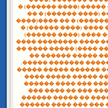
������) � �� ����� (��
�� ������� (���� ��
����� (���� ������) �
������) � �� ���� (��
�� ���� ��� ���� (�
����� ���� �� ���� �
(��� ���� ���� ����) 
������ ��� ����� 
������ � ������ ���
������ ����� ������ 
���� ������ ����� 
�������. ���� ��� �
��� ���� ��� ��� �
����:" ��� ���� �� �
�����" ���� ��� ��� 