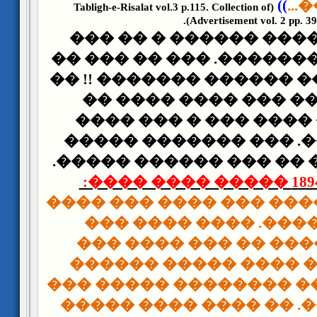
))
��
(Tabligh-e-Risalat vol.3 p.115. Collection of
Advertisement vol. 2 pp. 39-
���� �������� �����
���� ����� �������. �
����� ������ ������ �
��� ���� �� ��� ��
������ �� ���� ��� 
����������. ��� ���
���� ����� � �� ��� �
��� ��� ������ ��� ��
��� ��������. ����
������� ���� �� ��
��� ���� ����� ���
��� ����� ��� ������
��� �������. �� ����