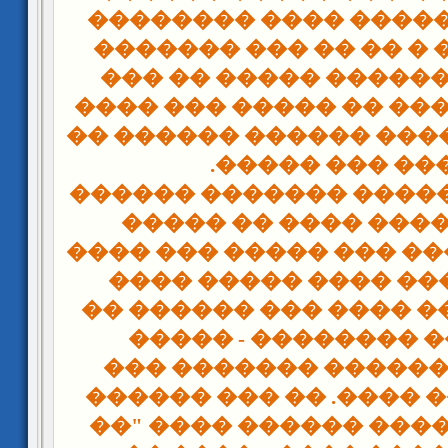
������ ���� ������
�� ���� ��� � �� �� 
������� ������� ��
���� ����� ��� �� ��
����� ��� ����� ����
.
������ ��� �
�� ����� ������� ���
������ ����� ����
������ ������ ��� ��
������. ���� ���� 
������� - ��� ���� �
��� ����� �������
������� ������� �
���� ������ ����. ��
�� ����� ������ ���