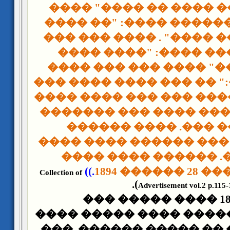
����:"����� ���� ��
��� ��� �� ������ ��
���� �� ���� ����" . 
���� ������ ����: 
����� �����" ���� �
������ ����:" �� ��� 
��������" . ���� ��� 
������ ��� ��� ���� 
��� ����� ���. ��
������. ��� ��� ����
�� ������. ������ 
.))
������
Collection of
).
Advertisement vol.2 p.115-
��� ����� 1896 ���� ����� ���
����� �� ������� ���
�� ������ �� �� ����