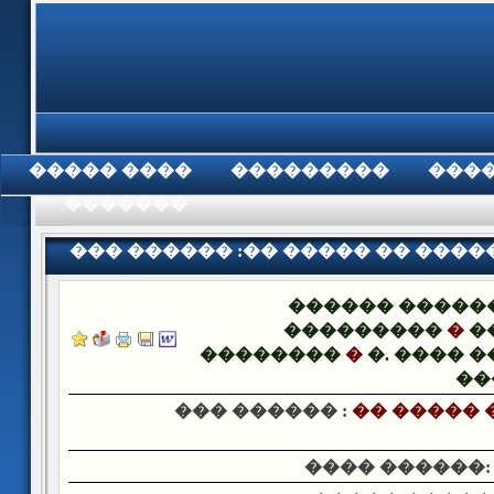
���� �����
���������
���
���������
��� ������ :�� ����� �� ����
������ �����
���������
�
�
��������
�
�. ���� 
��
��� ������ :
�� ����� 
���� ������: