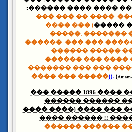
��� ���� ���� �����
��� ��� �� ����
��
���� ��� (
����� 
�����. ������� 
������
��� ��� ����
������ ����� ��
������ ��� ���� 
������� ��� ��� ��
���� ��� �����
)).
(
Anjam-
��� ����� 1896 ���� 
������ ������ ��
���� ����) ���� ��� �
���� ������ !! ���
������ ������ ��