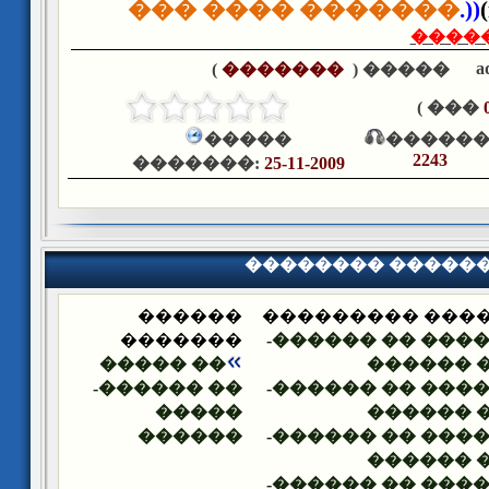
��� ���� �������
.))
(
���� 
a
)
�������
����� (
��� )
�����
������
2243
�������:
25-11-2009
�������� �����
������
�������� ����
�������
�� ����� �� ���
�� �����
����� �
�� ������-
�� ����� �� ���
�����
����� �
������
�� ����� �� ���
����� �
�� ����� �� ���