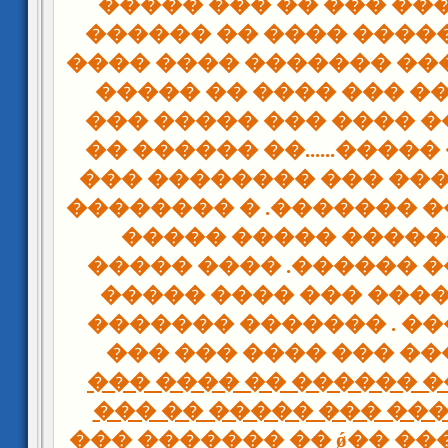
������� ���� ��� ��
��� �����. ����� ���
�� ��� ������� �����
���� �� ���� ��� ��
���� ���� �� ���� ��
���� ����� �����......
����� ������� ��� �
������ ����� �������
�� ���� ������ ��
������ ���� ������.
������ ������ ��� 
����� ������ . ����
��� ��� ���� ��� ��
������ ���� ������ 
�����. �� ���� ��� �
������ �� ���� ��ǿ �� ������� ���