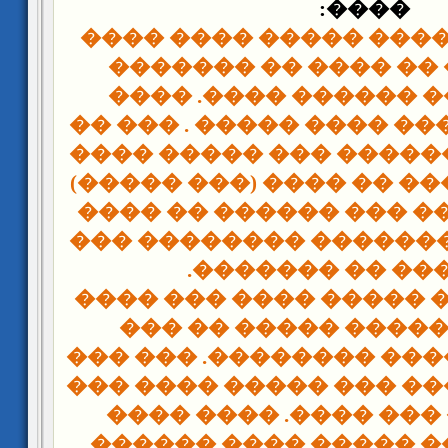
����:
�� ��� ������� �����
��� ����� �� ���� 
������ ����. ����
�
���� ��� ����� ���� �
������� �������� ���
��� ��������� �� ����
�� �� . ���� �� ��� ��
�� ������ �������� �
�� ����� �� ��
��� ����� �� ����� �
��� �� ������� ���
������� ������ �����
����� ������� ��� ��
������ �� ��� ����.
����� ����� ����� �