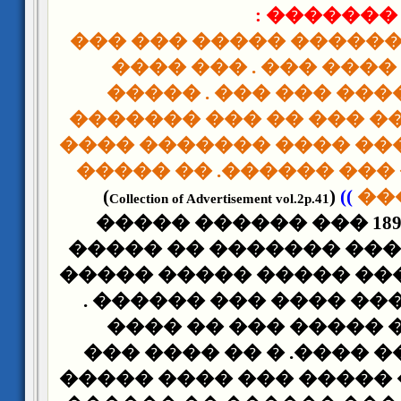
������� :
�� ������ ������ ���
����� �� ���� ��� .
������� ���� ��� �
������ ����� ��� �� 
��� ���� ����� ���� 
����� ���� ��� �����
)
(
))
��
Collection of Advertisement vol.2p.41
�� ����� 1894 ��� ������ �����
������ 1888 ���� ������� �� ��
���� ��� ����� �����
�� ���� ����� ���� �
��� ����� ����� ��
����� ����� ����. � 
������� ��� ����� ��