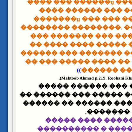
���� ��� ������ɡ ��
���� ������ ��� �
�������ɡ ��� ��� �
�������� ��������. �
��� ������� ��� ���
����� �� ��� ���ϡ ���� ���� ��
������� ���� �������
��� ������ �� ���� �
))
��� ����
Maktoob Ahmad p.219. Roohani Khaza
� ��� ��� ��� ���
������ ����� ����� �
���� ���� ���� �����
�������.
� ��� ������ ���
����������� � ��