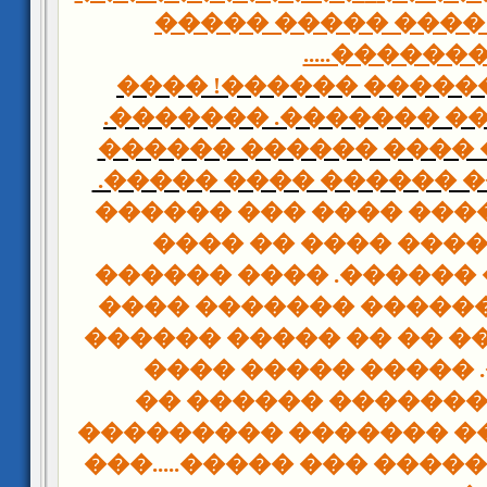
���� �� ���� ���
�������....
�� ���� ������� ��
������. ���� ������
��� ������ ���� ���
���� ������ ������ 
����� �� ����� ����
�� �� ������ ����
������� �� ������. 
������ �� ������ ��
��� �������� �� �� �
�������. ����� ��
������� ������� �
������ ����� ������
��� ��� �������� ��� �