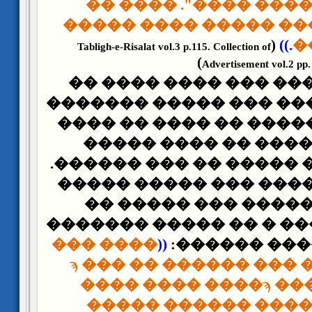
����� ������ ����"
������ ����� ����� 
(
.))
�
Tabligh-e-Risalat vol.3 p.115. Collection of
)
Advertisement vol.2 pp.
���� ������� ��� ��
������ ��� ��� ��� �
�� �����. ������ �� 
������ � ���� �� �
������� � �� ����� ��
� �� ��� ������ ��� 
������ ������ ���
������� ����� � �� �
���� ���
((
�� ������. 
������ ��� ��� ���ϡ ��� �� ���
���� ���� ����ϡ ��
����� ������ ����