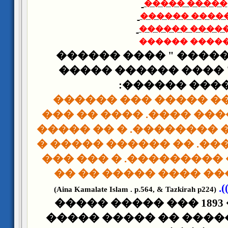
����� �����
����� �����
����� �����
����� �����
" ���� ������
� �� 
������� " ���� ���
������ ����
��� ������ ����� �
����� � ������ ����.
��� ����� �� ��������
��� ���� �����. �� ��
��� ���� �� ��������
��� ���� ��� ���� �
))
(Aina Kamalate Islam . p.564, & Tazkirah p224)
��� ����� 1893 ��� ����� �����
������ ������� �� �