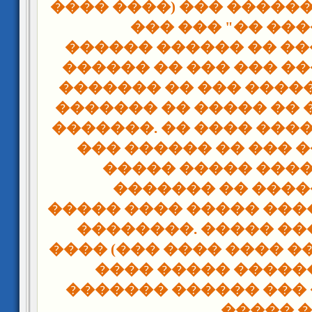
���� ����) ��� ������
��� ��� "�� ��
������ ������ �� ���
������ �� ��� ��� �
������� �� ��� �����
������� �� ����� �� 
�������. �� ���� ����
��� ������ �� ��� 
����� ����� �����
������� �� ���
����� ���� ����� ���
��������. ����� ��
���� (��� ���� ���� �
���� ����� �����
������� ������ ���
����� ��