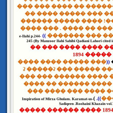
����� ...... �� ������ �
������ ���� ��� ���
�����. �� ���! ���� 
�� ��� ������� �� ���
))
�������. ���� 
e-Ilahi p.244-
245 (By Manzoor Ilahi Sahibi Qadiani Lahori cited 
����� ���� ���� ��
����� 1894
��� ����� ���� ����
((
������ʡ �����ʡ ��� ����� 
��� ��� ������ ���� 
������ ���� ���� ����ʡ �� ����
��� ������ ���� ��
(
)).
��
Inspiration of Mirza Ghulam. Karamat-us-
Sadiqeen .Roohaini Khazain vol.
��� ������ 1894 ���� ������ �����