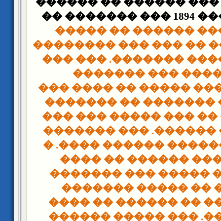
��� ������ �� ������
�� ������ ��� 1894 ��� ������� ��
������ ������ �� 
������ ����� �� ��� 
���� ��� ����� �����
���������� ��� 
�������� ���� ����� 
������� �� ������� 
���� ����� �� ��� ��
���� ����� ������. 
������� ������� ���
������� ��� �����
������� �� ����� �
�������� �� �����
������� ��� �� ����
���� ������. ��� ��