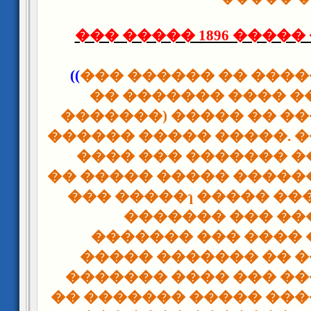
��� ����� 1896 ����
((
��� ������ �� ���
�� ������� ���� �
�������) ����� �� �
������ ����� �����. 
���� ��� ������� �
�� ����� ����� �����
��� �����ɿ ����� ��
������� ��� ��
������� ��� ���� 
����� ������� �� 
������� ���� ��� �
�� ������� ����� ��