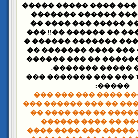
: �� ��� ���� ����� �
�� ����� ���� ����
���� ������ ����� �
��� �� �� ���� �� ���
����� �� ����� �����
������ ��� ��� ����
�� ��� ��� ������ ��
�� ���� ����� �
�� ����� 1894 ��� ��� ������� ���
�����:
�� ���� ��� ���� ��
����� ��� ���� �� ��
������ ������� �� �
����� ���� �� ���
������� �� ����� ��