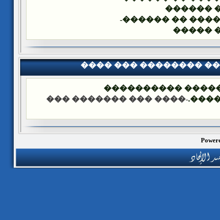
����� �
�� ����� �� ���
����� 
���� ��� �������� �
��� ����: ������
-���� ��� ������� ���
����
Powere