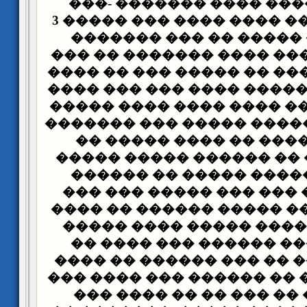
��� ��� ������ ���� �
������ ������ ���� ���� ��� ����� 3
���� ����� ����� �� 
������� ������ ���� ��
��� ������ ���� �� ����
������ �� �� ����� ����
��� ����� ���� ���� ��
������� �� ������ ����
��� ��� ������ �� ��
����� �� ��� �� ������
�� ����� ������ ����
������� ��� ��� ��� �
���� �������� ����� ��
����� �� �� ���� ����
������� ���� ������ 
���� �� ����� �� ��� �
�� ����� ���� �� ������
��� ������ �� ��� �� 