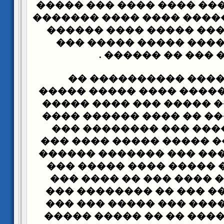
��� ������� ��� ���� �
���� ����� ������ ����
����� ���� ��� ����� 
���� �� ������ �����
����� ��� �� ��
����� ������ ����
��������� ������ ����
����� ������ ����� ��
��������� ��� �� ����
�� ����� ����� ��� �
���� ��� ���� ����� ��
�������� ����� ��� ��
���� ������ ����� ���
��� ������� ���� ��� 
����� ���� �� ��� �� 
����� ���� ���� ��� �
��� ���� �� ���� �� ��