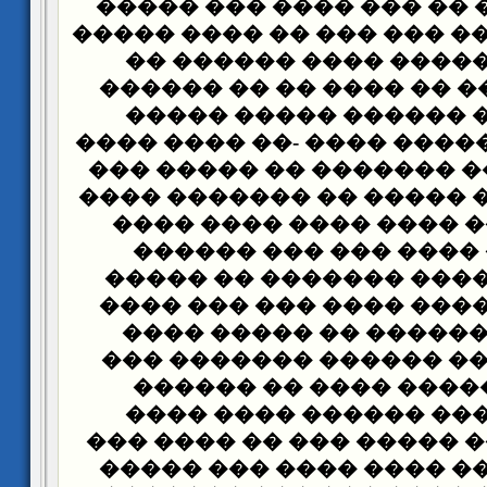
���� �� ���� �� ��� ��
-���� ��� ����� ��� ���
�������� ����� ����
������ ����� �� ���� 
������ ��� ������ �
������ ��� ������ ���� 
��� ��� ����� ������� 
����� ��� ��� ����� ��
����� ����� ���� ���
���� ���� ���� ��� 
������ ������� �����
���� ����� ���� ���� 
���� ���� ������ �� 
������ -����� ������ 
��� ��� ������ ����
������� ���� ������
������ �� ��� ����� ��
���� ����� �� ���� ��