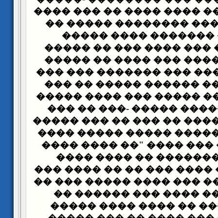
��� ������ ��� ���� ���
����� ��� ���� ������
�������� ������� �
������� ��� ��� ���� 
���� ��� ������ ��� �
������� ������ ��� ���
���� ����� �� ������ 
������ ������ ����� ��
��� ��� ������� �����
����� ��� �� ���� �� ��
������� �������� ����
���� ������ ��� ���� "
����� ���������� ��
�������" -��� ���� ��� 
���� ����� ��� ��� ����
���� ���� �� ���� ��
������ ����� �� ����
����� � ��� ��� ���� 