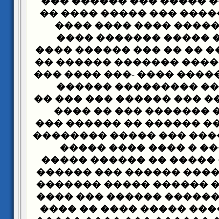
������ ����� ����� ��
��� ������ ����� ��� �
���� ��� ������ ����
������ ��� ����� ��
������ ������ �� �� ��
����� -���� ����� ����
��� ������� ����� ���� 
���� ���� �� ������
������� ��� �� ��� ����
�� ���� ��� ������� 
����� �� ����� ������ 
��� ����������� ��� �
���� ������ � ���� 
������ ���� ����� �� 
���� ����� ����� �����
���� ����� �� ������ �
����� ����� ������ ���
������ ��� ���� ����� 