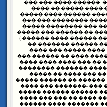
����� ����� ������ �
���� ���� ���� ����
������� �� ���� �����
���� ����� ���� �����
���� ��� ���� ��� ���
(������ ������� �� ���
������� ����� ������ �
��� ������� ������ 
������ �� ���� ����
������ ���� ���� ���� 
�������� ��� �� ��� ��
����� ���� ����� ����
�������� �� ��� ���
������� ���� ������ ��
�� �� ���� �� ��� -���
������ ������ ������ 
���� �������� ���� �� 
���� �� ��� �� �������