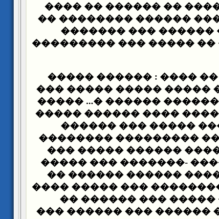
���� �� ������� �� ��
����� �������� ������
����� ��� ������ ��
������� ���� �� ����� 
������ ��� �� ���� : 
�������� ��� ����� ���
����� ����� ������ ����
�� ���� ���� ���� ����
����� ����� ����� �
��������� ��� ������
������� ������ �����
������ ������� -�����
������� ������ �����
���� ������ �������� �
��� ����� ����� ���
������ ����� ������ ��