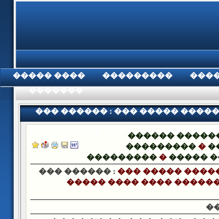
���� �����
���������
���
���������
��� ������ : ��� ����� ����
����� ���� ���� ������ �� ��
������ �����
���������
�
�
���������
�
����� 
��� ������ :
��� ����� �����
����� ���� ���� ������
�