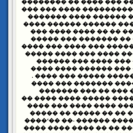
����� ����� �� ��� ���
����� �� ��� ���������
��� ���� ��� ������ �
:����� "������� ������
��� �� ���"�� �� �� �
����� ���� �� ������
������ ���� ����� ��� 
������ ������ ���� ��
������ �� ��� ���� 
������ ��� ��� �����
����� ��� ����� �����
����� ������� ������
����� ��� ��� �� ��
������� ��� ���� �����
�� ���� ������ ���� �
��� ������� �� �� ���
���� � �� �� ���� �����
�� �� �������� �� �� �