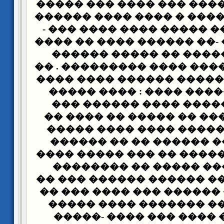
����� ���� ����� ��� �
�� ���� ���� ���� � ���
��� ���� ���� ����� ��
����� ������ -�� ������
���� ���� ����� �� �
���� ���� ������ ���� �
��� ��� ���� ����� ���
��� ����� ����� ���� 
���� ��� ������ ����
���� ��� ����� �� ����
����� �� ������� ����
���� ��� ��� ������ �
����� ����� ����� �� �
���� ������� ����� �
����� ��� ���� ������ 
���� ���� �� ������ ��
�������� ��� �������
���� ��� �� ���� ��� 