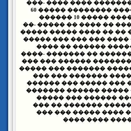
������ �� �������� ��
�������� ���� �������� ����� 60
����� ������ ����� 10 ������
�������� ����� �� ����
��� ���� ���� �� �� ���
����� �� ��� ���� ��� 
������ ������ �����
�������� �� ������ �� 
������ ��� �������� ��
���� ����� ������ ����
����� ��� ���� �����
����� �� ��� ��� ����
���������� ����� ���
������� ��� ������ 
�������� -����� ����
��������� ���� ����
������� ���� 