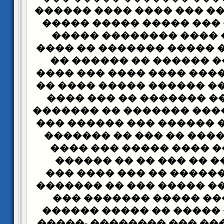
���� ��� �� ��� ��� ���
������� ��� ��� �����
���� �� ��� ���� ���
���� ��� ���� ����� ��
�� ������ �� ������ �
���� ����� ����� ���� 
���� ��� ����� ������ 
������� ���� ������� 
����� ����� ���� �����
���� ��� ���� ������ �
���� �� ��� ���� �� ��
��� ���� ��� ���� ���
����� ����� �� ��� �
������ ��� ������ �� 
����� ���� ��� ����� �
������ ����� ����� �
������� ��� ����� �� 
��� ���������� ��� ���