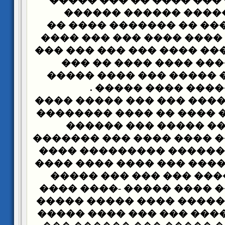
���� �������� ����
������� ����� �� ����
��� ������� ���� ���� 
����� ���� ���� ���� ��
����� ������ ���� �
������� ��� ����� ���
���� ����� ���� 
��� ��� ���� ���� ��� �
��� ������ �� ���� �� 
��� ���� �� ����� �
�������� ���� ���� ���
���� ����� ������� ��
���� �� ���� ���� ��� �
��� ��� ������ ��� ��
����� �� ���� ���� ���
���� ��� ��� ����� ���
���������� ���� ��� ��