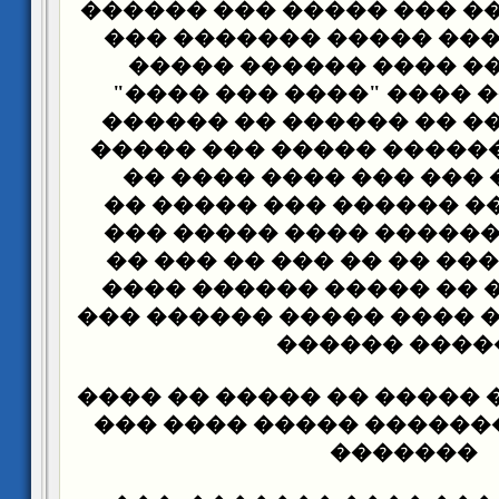
���� ��� ����� ��� ���
���� ����� ��� ����� 
������ ���� ���� ��
������ ���� ���� "���
������ ��� �� �� ����
��� ��� ��� ������ ���
������ ��� ��� ��� �
������ ����� ������ �
����� ���� ������ ���
������ �� ���� �� �� �
��� ���� ��� �� �����
��� ��� �� ��� ���� ���
��� ���� ���� ����� �� 
����� ���� ������� ��
�������