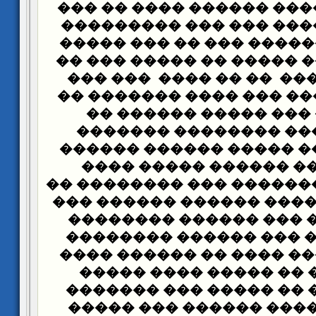
��� ����� ����� ������
������� ������ ��� �
������� �������� ��� 
���� ��� ���� ����� ��
���� �������� �� �� �
���� ����� ��� ��� ���
����� ��� ��� �����
������ ����� ������
������ ��� �� ����� �
����� ����� ������ 
������ ���� ������� ��
��� ����� ������ �����
��� ������� ��� ����
���� ��� ��� ��� ����
���� �������� ���� ��
����� ���� �� ����� 
����� ����� �� ����� 
������ ������� �����