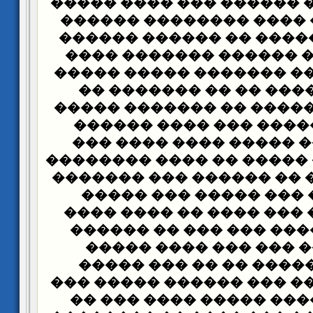
���� ��� ���� ������ �
��� ������� ���� ���
����� ���� ����� �� �
����� ��� �� ������ �
������� ����� �������
������ ������ �� �� 
�������� ������� �� �
������� ������ ��� �
����� ����� ����� ��
������� ���� ����� �� 
���� ������� �� ������
-��� �� ��� ��� ����
������� ��� ��� ���� 
����� ��� ���� ��� ��
���� ����� ��� ��� 
������� ������ �� ��
������ ��� ��� ��� ���
���� �� ������ ����� 