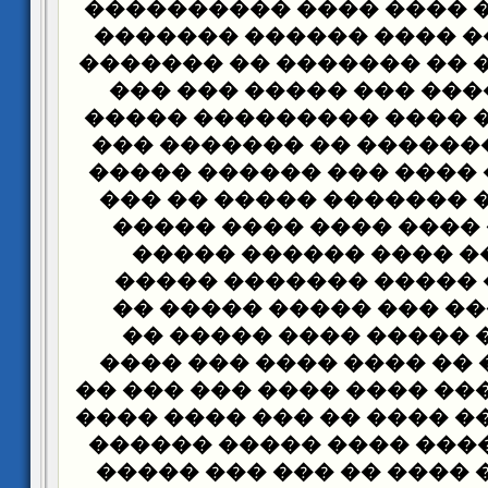
������ ����� ���� ���
�������� ��� ���� ��
��� ����� ��� �� �����
���� ��� ����� ��� ��
���� ������� ���� ���
���� ���� �������� ��
����� ��� �� ���� ��� 
��� ����� �� ������� 
������ ��� ���� ����
���� -����� ���� ��
������ ��� ����� ���
�������� ��� ��� ���
������ ��� ����� ���
����� ����� �� ���� �
����� ����� ��� ���� ��
���� �� ������ ���� �� 
��� ���� �� ���� ���� 
���� ��� ��� ���� �� �