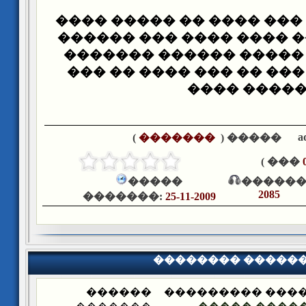
����� ����� ��� ���� �
������ ����� ���� ���
��� ��� ��� ����� ���
������ ��� ��� �� ���
����� ���
a
)
�������
����� (
��� )
�����
������
2085
�������:
25-11-2009
�������� �����
������
�������� ����