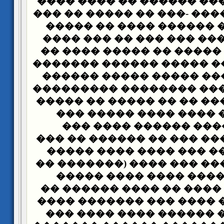
�������� ����� ������ 
������� �� ����� -��� �
��� ���� ��� ������ �
-��� ����� ���� ��� ��
�������� �� ����� �� �
����� ��� ���� ����� �
������ �� ���� ����� 
��� ���� �� ���� �����
�������� ����� �� �� �
����� ���� ���� ����
����� ������ ������
������� ������ ��� �� 
����� ������ ��� ����
������� ������ ��� ���
������ �� ���� ���� 
������� ��� ���� �� ��
������� ���� ���� ��� 
���� ���� �� ������ �