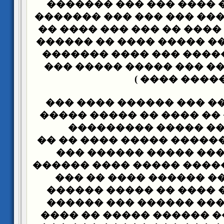
������� ��� ���� ��� 
��� �� ��� ����� ��� ��
�� ������ �� ���� �� ��
������ �� ���� ����� �
���� ����� ����� ��� 
��� ���� (���� ��� ���
����� ���� 
��� ��� ����� ��� ���
���� ���� �� �� ���� �
������ ��� ����� 
�������� �������� ����
���� �� ����� ����� 
����� ����� ����� ����
��� ��� ���� ������ 
����� ����� ���� �� �
���� ����� ��� ������
��� ��� ����� ������ �