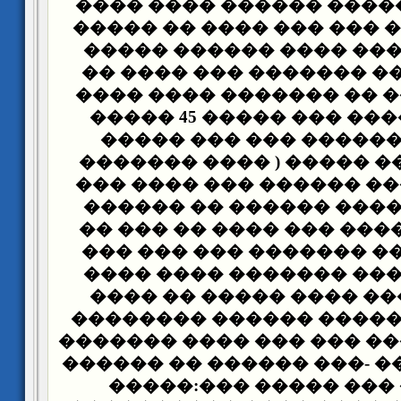
���� ��� ������� ����
����� ������ ��� ��� �
����� �� ����� ���� �
��� �� ������ �������
������� ���� �� �����
���� ��� ����� ��� ����� 45 �����
���� ���� ������ ���
����� ���� �� ����� ( 
��� ��������� ������ 
��� ���� ������ �����
������ ��� ���� ��� ��
���� ��� ���� �������
���� ����� ��� ������
���� ���� ��� ���� ��
������� �������� ���
�������� ����� ��� ���
����� ��� ���� -��� ���
�� ������ ��� �����