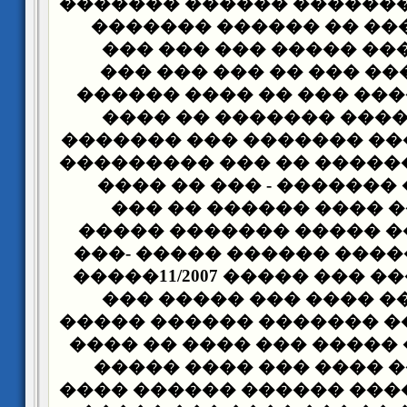
������ �� �� ������� �
:�� ������ ��� �� ���
�������� ��� ����� �
����� ������ ��� �� 
����� �������� ��� ��
��� ����� ���� �����
������� ������ ������
����� ����� ������ �� 
������� �� ������� - 
����� ���� ���� ���
�������� ��� ����� �
���� ����� ����� �����
����� �� ����� ��� ����� 11/2007�����
����� ����� ���� ���
����� ����� �� �������
�� �� ���� �� ����� ���
���� ������ ���� ���
����� ����� ���� �����