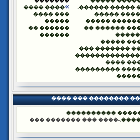
�������
�������� �
���� ����
����� ����� ��
��� ����
��� ���� �
�����
��������� �
������ ��
������� ����
������
��� �
������ �
������ ������
���� ��������
������ 
�������� ����
����
���� ��� �������� �
��� ����: ������
-���� ��� ������� ���
����