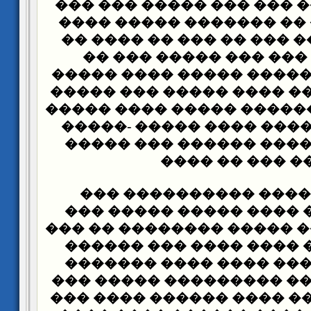
���� ��� ���� ��� ��� 
����� ����� �� ������
������ ����� ��� �� ��
��� ����� ��� ��� ��
������ �� ������� ����
�� ������ ���� ���� ��
������� ��� ������ ���
���� �� �� ����� ���� 
���� �� ������� �����
���� ��� �� �
��� �� ������� ����
�������� �� ���� ����
������� ����� ����� ��
������ ���� ���� ����
��� ��� ������ ���� �
������ ��� ��� �������
����� ���� ��� ���� ��