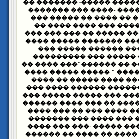
������ ��������� �����
��� ���� ������ -����
���� ��� ��� �� ���� 
������ �� ���� ��� �
������� �� ��� ����� �
���� �� ��� ��� ������
���� ��� ��� ������
������ ��� ����� ���
������� ����� �� �����
... ���� ��������� " ���
���� ���� ��� ���� ��
���� ����� ������ ���
��� ����� ����� ��� ��
����� ����� ���� �� ��
��� ������ �� ���� ���
��� ��� ���� ��� ����
���� ��� ����� ����� -
���� ������ ���� �� ��