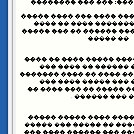
����� �������: ��� �
�������: �� ���� ���� �
��� ����� ������� ��
����� ���� ���� ������
�� �����
��� ���� ������ ����� 
��� ����� ������ ��
�������� ����� ���� ��
������ �� ��� �����
������� ���� ����� ��
��� ��� �����
���� ���� ����� ���� 
���� ����� ���� �� ���
2007 ��� ������� ��� ����