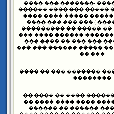
����� �������� -�����
���� �� ����� ����� ��
���� �� (�������� ���
����� ��� ���� ) ��� �
���� ������ �� ����� 
�� ��� ��� �������� ��
��� �� ��� ��� ��� ���
������ ������� ����� �
��� ��
��� ��� ��� .��� ������
��������
��� ������ ������ ���
������ ������� ���� �
���� ���� ��� ������