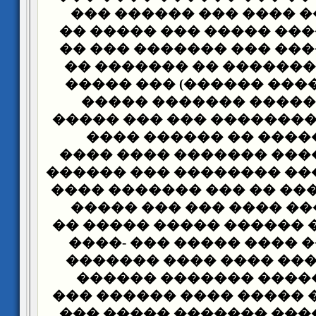
���� ��� ��� ���� ���
������� ������ ����� 
������� ������ ��� ��
��� ��� ��� ������� �
�������� (3 ���� ������) ��� ���
��� ����� ����� ���
������ ���� �������� �
�� ���� ������ �� �
������� �� ���� �����
�� �� ��������� ������
��� ������� ��� �� ���
�� ������ ��� ���� ��
�������� ��� ������ ��
���� �� ���� ���� ���
����� ���� ��� ���� �
����� �������� ����
������� ���� ����� ���
�� ����� ������ �����