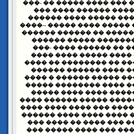
������� �� �� ��� ���� 
�� ������ ���� �����
������ ��� ��� ����� 
������ ��� �� ����� ���
���� �� ���� ����� �� 
���� ���� ������� ��
������ ���� �� �����
������� �� ���� ����
����� ��� ���� �� ����
�� ���� ���� ���� ��
����� ���� ��� ����� �
��� ����� ��� ���� ��
����� ��� ����� ����
����� ��� ������� ����
�� �� ��� ��� ���� ��� 
-����� ������ ���� ���
������ ����� ��� ����
-��� ��� ������ ��� ��